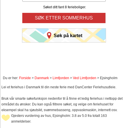
Søket ditt fant 8 ferieboliger.
SØK ETTER SOMMERHUS
Søk på kartet
Du er her:
Forside
>
Danmark
>
Limfjorden
>
Ved Limfjorden
> Ejsingholm
Lei et feriehus i Danmark til din neste ferie med DanCenter Feriehusutleie.
Bruk vår smarte søkefunksjon nedenfor til å finne et ledig feriehus i nettopp det
området du ønsker. Du kan også filtrere søket, og velge om feriehuset for
eksempel skal ha sjøutsikt, svømmebasseng, oppvaskmaskin, internett osv.
Gjesters vurdering av hus, Ejsingholm: 3.8 av 5.0 fra totalt 163
anmeldelser.