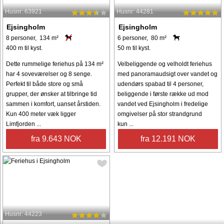
Husnr: 63921
Husnr: 44281
Ejsingholm
Ejsingholm
8 personer, 134 m²
6 personer, 80 m²
400 m til kyst.
50 m til kyst.
Dette rummelige feriehus på 134 m²
Velbeliggende og velholdt feriehus
har 4 soveværelser og 8 senge.
med panoramaudsigt over vandet og
Perfekt til både store og små
udendørs spabad til 4 personer,
grupper, der ønsker at tilbringe tid
beliggende i første række ud mod
sammen i komfort, uanset årstiden.
vandet ved Ejsingholm i fredelige
Kun 400 meter væk ligger
omgivelser på stor strandgrund
Limfjorden ...
kun ...
fra 9.643 NOK
fra 12.191 NOK
Husnr: 44223