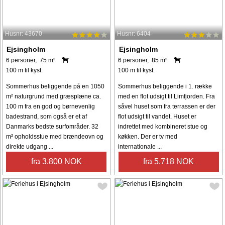
Husnr: 43670
Husnr: 6404
Ejsingholm
Ejsingholm
6 personer, 75 m²
6 personer, 85 m²
100 m til kyst.
100 m til kyst.
Sommerhus beliggende på en 1050
Sommerhus beliggende i 1. række
m² naturgrund med græsplæne ca.
med en flot udsigt til Limfjorden. Fra
100 m fra en god og børnevenlig
såvel huset som fra terrassen er der
badestrand, som også er et af
flot udsigt til vandet. Huset er
Danmarks bedste surfområder. 32
indrettet med kombineret stue og
m² opholdsstue med brændeovn og
køkken. Der er tv med
direkte udgang ...
internationale ...
fra 3.800 NOK
fra 5.718 NOK