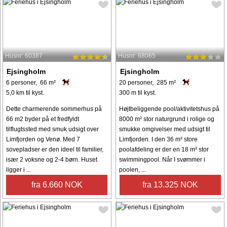
Husnr: 60387
Husnr: 68065
Ejsingholm
Ejsingholm
6 personer, 66 m²
20 personer, 285 m²
5,0 km til kyst.
300 m til kyst.
Dette charmerende sommerhus på
Højtbeliggende pool/aktivitetshus på
66 m2 byder på et fredfyldt
8000 m² stor naturgrund i rolige og
tilflugtssted med smuk udsigt over
smukke omgivelser med udsigt til
Limfjorden og Venø. Med 7
Limfjorden. I den 36 m² store
sovepladser er den ideel til familier,
poolafdeling er der en 18 m² stor
især 2 voksne og 2-4 børn. Huset
swimmingpool. Når I svømmer i
ligger i ...
poolen, ...
fra 6.660 NOK
fra 13.325 NOK