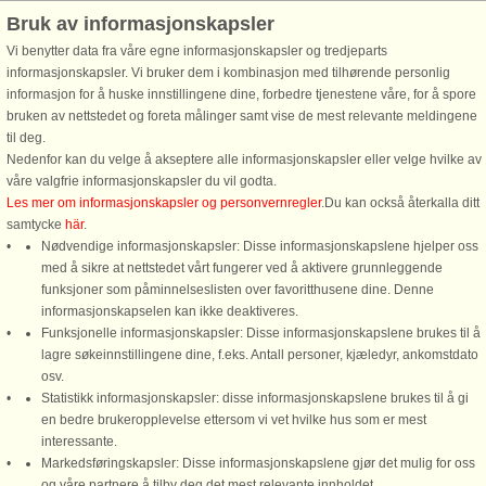
Ejsingholm
Bruk av informasjonskapsler
11 personer, 132 m²
Vi benytter data fra våre egne informasjonskapsler og tredjeparts
100 m til kyst.
informasjonskapsler. Vi bruker dem i kombinasjon med tilhørende personlig
Dette smukt renoverede feriehus,
informasjon for å huske innstillingene dine, forbedre tjenestene våre, for å spore
fuldt opdateret i 2020, byder på
bruken av nettstedet og foreta målinger samt vise de mest relevante meldingene
moderne komfort med en fantastisk
til deg.
beliggenhed ved vandet ved
Nedenfor kan du velge å akseptere alle informasjonskapsler eller velge hvilke av
Limfjorden, kun 100 meter fra en
våre valgfrie informasjonskapsler du vil godta.
børnevenlig strand. Huset er
Les mer om informasjonskapsler og personvernregler
.Du kan också återkalla ditt
designet til ...
samtycke
här
.
Nødvendige informasjonskapsler: Disse informasjonskapslene hjelper oss
fra 53.379 NOK
med å sikre at nettstedet vårt fungerer ved å aktivere grunnleggende
funksjoner som påminnelseslisten over favoritthusene dine. Denne
informasjonskapselen kan ikke deaktiveres.
Se
alle hus i området
.
Funksjonelle informasjonskapsler: Disse informasjonskapslene brukes til å
lagre søkeinnstillingene dine, f.eks. Antall personer, kjæledyr, ankomstdato
osv.
Statistikk informasjonskapsler: disse informasjonskapslene brukes til å gi
en bedre brukeropplevelse ettersom vi vet hvilke hus som er mest
interessante.
Markedsføringskapsler: Disse informasjonskapslene gjør det mulig for oss
DanCenter A/S - Kronprinsensgade 3, 2. - 1114 København K - Danmark
og våre partnere å tilby deg det mest relevante innholdet.