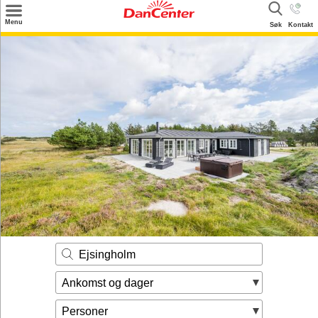
×
Menu
Søk
Kontakt
Søk
Tilbud
Inspirasjon
Info
Service
Kontakt
Eier login
Ejsingholm
Ankomst og dager
Personer