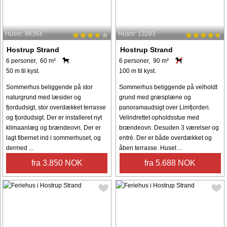
Husnr: 86364
Husnr: 13283
Hostrup Strand
Hostrup Strand
6 personer, 60 m²
6 personer, 90 m²
50 m til kyst.
100 m til kyst.
Sommerhus beliggende på stor
Sommerhus beliggende på velholdt
naturgrund med læsider og
grund med græsplæne og
fjordudsigt, stor overdækket terrasse
panoramaudsigt over Limfjorden.
og fjordudsigt. Der er installeret nyt
Velindrettet opholdsstue med
klimaanlæg og brændeovn. Der er
brændeovn. Desuden 3 værelser og
lagt fibernet ind i sommerhuset, og
entré. Der er både overdækket og
dermed ...
åben terrasse. Huset ...
fra 3.850 NOK
fra 5.688 NOK