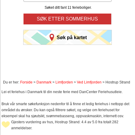
Søket ditt fant 11 ferieboliger.
SØK ETTER SOMMERHUS
Søk på kartet
Du er her:
Forside
>
Danmark
>
Limfjorden
>
Ved Limfjorden
> Hostrup Strand
Lei et feriehus i Danmark til din neste ferie med DanCenter Feriehusutleie.
Bruk vår smarte søkefunksjon nedenfor til å finne et ledig feriehus i nettopp det
området du ønsker. Du kan også filtrere søket, og velge om feriehuset for
eksempel skal ha sjøutsikt, svømmebasseng, oppvaskmaskin, internett osv.
Gjesters vurdering av hus, Hostrup Strand: 4.4 av 5.0 fra totalt 282
anmeldelser.