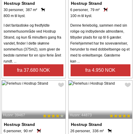
Hostrup Strand
Hostrup Strand
30 personer, 387 m²
6 personer, 79 m²
800 m til kyst.
100 m til kyst.
I det fantastiske og fredfyldte
Denne feriebolig, sammen med sin
sommerhusområde ved Hostrup
rolige og indbydende atmosfære,
Strand, og kun få minutters gang fra
tilbyder plads for op til 6 gæster.
vandet, finder I dette skønne
Feriehjemmet har tre soveværelser,
sommerhus (375m2), som giver de
herunder to med dobbeltsenge og et
bedste rammer for en sjov ferie året
med to enkeltsenge. Gæsterne
rundt. ...
kan ...
fra 37.680 NOK
fra 4.950 NOK
Husnr: 39467
Husnr: 44873
Hostrup Strand
Hostrup Strand
6 personer, 90 m²
26 personer, 336 m²