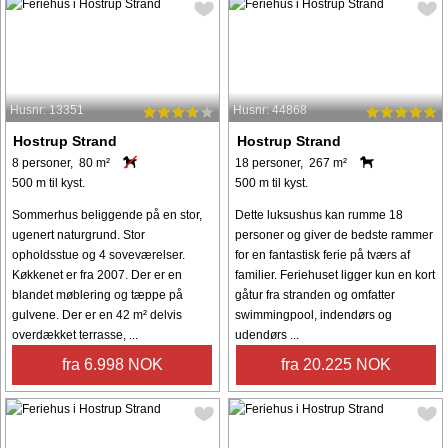
Husnr: 13351
Husnr: 44868
Hostrup Strand
Hostrup Strand
8 personer, 80 m²
18 personer, 267 m²
500 m til kyst.
500 m til kyst.
Sommerhus beliggende på en stor,
Dette luksushus kan rumme 18
ugenert naturgrund. Stor
personer og giver de bedste rammer
opholdsstue og 4 soveværelser.
for en fantastisk ferie på tværs af
Køkkenet er fra 2007. Der er en
familier. Feriehuset ligger kun en kort
blandet møblering og tæppe på
gåtur fra stranden og omfatter
gulvene. Der er en 42 m² delvis
swimmingpool, indendørs og
overdækket terrasse, ...
udendørs ...
fra 6.998 NOK
fra 20.225 NOK