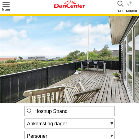
×
Menu
Søk
Kontakt
Søk
Tilbud
Inspirasjon
Info
Service
Kontakt
Eier login
Hostrup Strand
Ankomst og dager
Personer