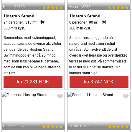
Husnr: 88700
Husnr: 13753
Hostrup Strand
Hostrup Strand
24 personer, 313 m²
6 personer, 90 m²
500 m til kyst.
300 m til kyst.
Sommerhus med swimmingpool,
Sommerhus beliggende på
spabad, sauna og diverse aktiviteter
naturgrund med træer i roligt
beliggende ved Hostrup Strand.
område. Stor, sydvendt delvist
Swimmingpoolen er på 20 m² og
overdækket terrasse og overdækket
med skøn rutschebane til børnene,
terrasse mod øst. På sommerhusets
som de kun kan blive begejstrerede
tv er det muligt at se danske DR
for. Her ...
kanaler samt tilgå ...
fra 21.281 NOK
fra 3.747 NOK
Husnr: 63327
Husnr: 61809