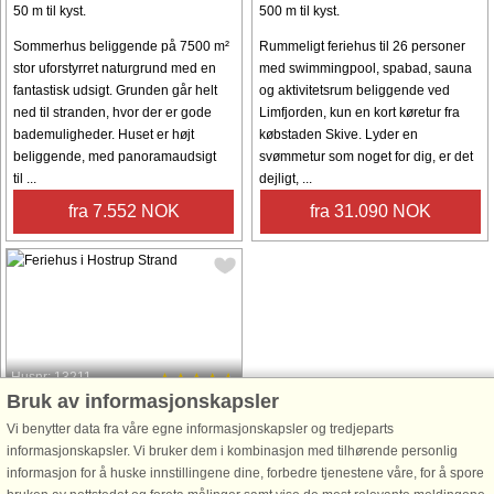
50 m til kyst.
500 m til kyst.
Sommerhus beliggende på 7500 m²
Rummeligt feriehus til 26 personer
stor uforstyrret naturgrund med en
med swimmingpool, spabad, sauna
fantastisk udsigt. Grunden går helt
og aktivitetsrum beliggende ved
ned til stranden, hvor der er gode
Limfjorden, kun en kort køretur fra
bademuligheder. Huset er højt
købstaden Skive. Lyder en
beliggende, med panoramaudsigt
svømmetur som noget for dig, er det
til ...
dejligt, ...
fra 7.552 NOK
fra 31.090 NOK
Husnr: 13211
Bruk av informasjonskapsler
Hostrup Strand
Vi benytter data fra våre egne informasjonskapsler og tredjeparts
8 personer, 116 m²
informasjonskapsler. Vi bruker dem i kombinasjon med tilhørende personlig
300 m til kyst.
informasjon for å huske innstillingene dine, forbedre tjenestene våre, for å spore
Velkommen til dette smukke og