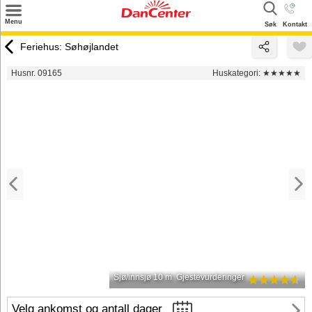
×
Menu
Søk
Kontakt
Søk
Feriehus: Søhøjlandet
Tilbud
Husnr. 09165
Huskategori:
★★★★★
Inspirasjon
Info
Service
Kontakt
Eier login
Sjø/innsjø 10 m
Gjestevurderinger
Velg ankomst og antall dager