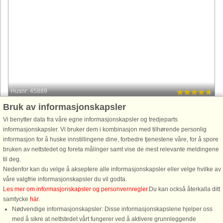
Husnr: 45889
Bruk av informasjonskapsler
Søhøjlandet
10 personer, 145 m²
Vi benytter data fra våre egne informasjonskapsler og tredjeparts
400 m til kyst.
informasjonskapsler. Vi bruker dem i kombinasjon med tilhørende personlig
informasjon for å huske innstillingene dine, forbedre tjenestene våre, for å spore
Renoveret skønt sommerhus beliggende i roligt naturområde ved Mossø,
bruken av nettstedet og foreta målinger samt vise de mest relevante meldingene
for enden af ​​lukket vej. Huset ligger på en stor grund med vildmarksbad
til deg.
og flere hyggekroge, hvor børn kan gemme sig og lege i haven, ...
Nedenfor kan du velge å akseptere alle informasjonskapsler eller velge hvilke av
fra 8.372 NOK
våre valgfrie informasjonskapsler du vil godta.
Les mer om informasjonskapsler og personvernregler
.Du kan också återkalla ditt
samtycke
här
.
Nødvendige informasjonskapsler: Disse informasjonskapslene hjelper oss
med å sikre at nettstedet vårt fungerer ved å aktivere grunnleggende