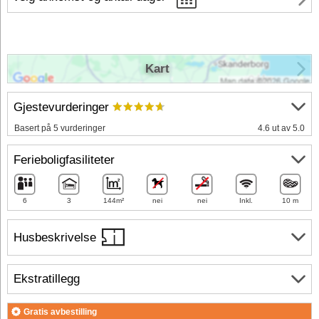
Kart
Gjestevurderinger
Basert på 5 vurderinger
4.6 ut av 5.0
Ferieboligfasiliteter
6
3
144m²
nei
nei
Inkl.
10 m
Husbeskrivelse
Ekstratillegg
Gratis avbestilling