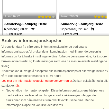
Husnr: 6992
Husnr: 29409
Søndervig/Lodbjerg Hede
Søndervig/Lodbjerg Hede
6 personer, 80 m²
12 personer, 220 m²
1,0 km til kyst.
1,1 km til kyst.
Bruk av informasjonskapsler
Sommerhus med sauna beliggende i
I det pragtfulde hedelandskab på en
Lodbjerg Hede tæt på 27-hullers
2700 m² stor grund på Lodbjerg Hed
Vi benytter data fra våre egne informasjonskapsler og tredjeparts
golfbane og fiskesø. Sommerhuset
ligger dette velindrettede 12-
informasjonskapsler. Vi bruker dem i kombinasjon med tilhørende personlig
har store vinduespartier, hvor lyset
personers sommerhus med
informasjon for å huske innstillingene dine, forbedre tjenestene våre, for å spore
strømmer ind. Fra spisepladsen kan
swimmingpool, spabad og sauna. De
bruken av nettstedet og foreta målinger samt vise de mest relevante meldingene
den skønne vestjyske natur nydes. ...
er installeret varmepumpe til
til deg.
opvarmning ...
Nedenfor kan du velge å akseptere alle informasjonskapsler eller velge hvilke av
våre valgfrie informasjonskapsler du vil godta.
fra 15.290 NOK
fra 13.064 NOK
Les mer om informasjonskapsler og personvernregler
.Du kan också återkalla ditt
samtycke
här
.
Nødvendige informasjonskapsler: Disse informasjonskapslene hjelper oss
med å sikre at nettstedet vårt fungerer ved å aktivere grunnleggende
funksjoner som påminnelseslisten over favoritthusene dine. Denne
informasjonskapselen kan ikke deaktiveres.