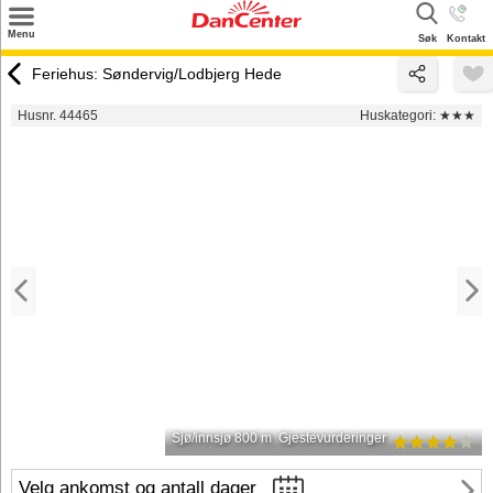
×
Menu
Søk
Kontakt
Søk
Feriehus: Søndervig/Lodbjerg Hede
Tilbud
Husnr. 44465
Huskategori:
★★★
Inspirasjon
Info
Service
Kontakt
Eier login
Sjø/innsjø 800 m
Gjestevurderinger
Velg ankomst og antall dager