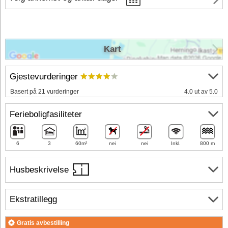
Kart
Gjestevurderinger
Basert på 21 vurderinger
4.0 ut av 5.0
Ferieboligfasiliteter
6
3
60m²
nei
nei
Inkl.
800 m
Husbeskrivelse
Ekstratillegg
Gratis avbestilling