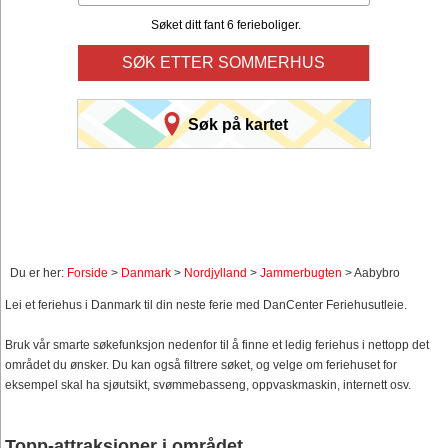
Søket ditt fant 6 ferieboliger.
SØK ETTER SOMMERHUS
Søk på kartet
Du er her:
Forside
>
Danmark
>
Nordjylland
>
Jammerbugten
> Aabybro
Lei et feriehus i Danmark til din neste ferie med DanCenter Feriehusutleie.
Bruk vår smarte søkefunksjon nedenfor til å finne et ledig feriehus i nettopp det
området du ønsker. Du kan også filtrere søket, og velge om feriehuset for
eksempel skal ha sjøutsikt, svømmebasseng, oppvaskmaskin, internett osv.
Topp-attraksjoner i området