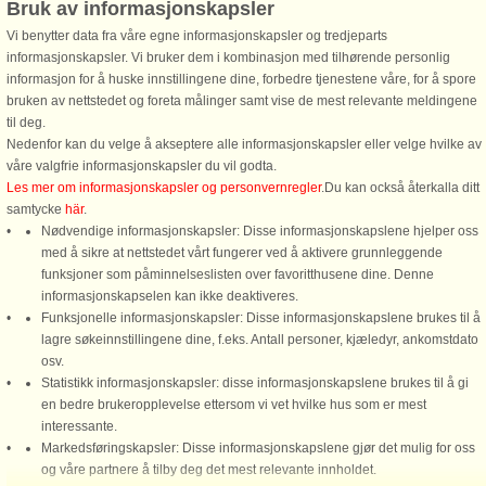
Bruk av informasjonskapsler
Aabybro
Vi benytter data fra våre egne informasjonskapsler og tredjeparts
12 personer, 183 m²
informasjonskapsler. Vi bruker dem i kombinasjon med tilhørende personlig
17 km til kyst.
informasjon for å huske innstillingene dine, forbedre tjenestene våre, for å spore
bruken av nettstedet og foreta målinger samt vise de mest relevante meldingene
Nyd charmen ved en gammeldags
til deg.
gårdferie i dette rummelige,
Nedenfor kan du velge å akseptere alle informasjonskapsler eller velge hvilke av
nyrenoverede sommerhus (183 m²),
våre valgfrie informasjonskapsler du vil godta.
der er perfekt til en samling på op til
Les mer om informasjonskapsler og personvernregler
.Du kan också återkalla ditt
12 personer. Beliggende i landlig
samtycke
här
.
idyl på en smuk 3000 m² stor
Nødvendige informasjonskapsler: Disse informasjonskapslene hjelper oss
naturgrund ...
med å sikre at nettstedet vårt fungerer ved å aktivere grunnleggende
fra 4.843 NOK
funksjoner som påminnelseslisten over favoritthusene dine. Denne
informasjonskapselen kan ikke deaktiveres.
Funksjonelle informasjonskapsler: Disse informasjonskapslene brukes til å
lagre søkeinnstillingene dine, f.eks. Antall personer, kjæledyr, ankomstdato
osv.
Statistikk informasjonskapsler: disse informasjonskapslene brukes til å gi
en bedre brukeropplevelse ettersom vi vet hvilke hus som er mest
interessante.
DanCenter A/S - Kronprinsensgade 3, 2. - 1114 København K - Danmark
Markedsføringskapsler: Disse informasjonskapslene gjør det mulig for oss
og våre partnere å tilby deg det mest relevante innholdet.
Tel.: +45 70 13 00 00 - Bankforbindelse: Danske Bank/Oslo Kontonr. 9760 05 01