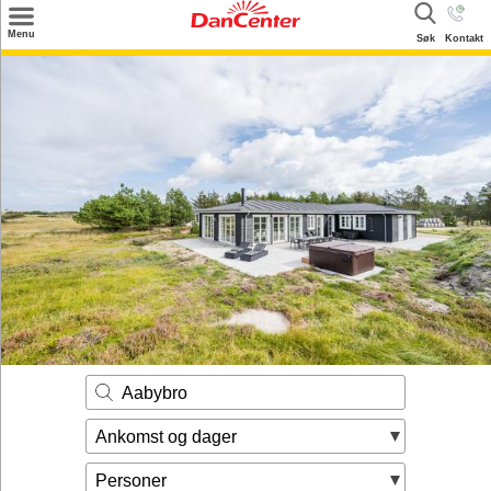
×
Menu
Søk
Kontakt
Søk
Tilbud
Inspirasjon
Info
Service
Kontakt
Eier login
Aabybro
Ankomst og dager
Personer