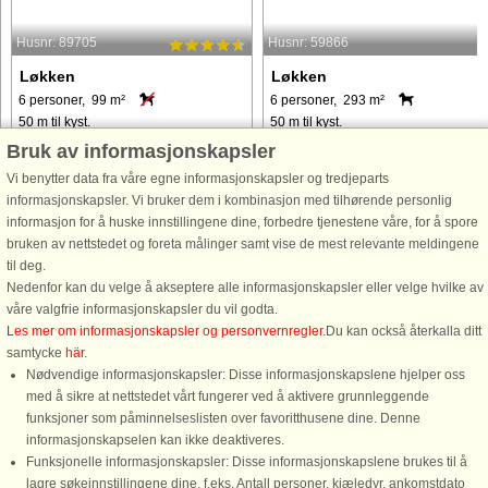
Husnr: 89705
Husnr: 59866
Løkken
Løkken
6 personer, 99 m²
6 personer, 293 m²
50 m til kyst.
50 m til kyst.
Bruk av informasjonskapsler
På toppen af en kuperet klitgrund
Fra det øjeblik du træder ind, byder
finder I dette arkitekttegnet
dette sommerhus dig velkommen m
Vi benytter data fra våre egne informasjonskapsler og tredjeparts
kvalitetssommerhus beliggende i
varme og atmosfære. Entréen fører ti
informasjonskapsler. Vi bruker dem i kombinasjon med tilhørende personlig
klitterne 50 M fra det brusende skønne
et soveværelse på hver side og et
informasjon for å huske innstillingene dine, forbedre tjenestene våre, for å spore
Vesterhaw. Sommerhuset har
badeværelse, mens en trappe lige
bruken av nettstedet og foreta målinger samt vise de mest relevante meldingene
eksklusiv indretning med smagfuld
frem fører dig op til hjertet ...
til deg.
kunst ...
Nedenfor kan du velge å akseptere alle informasjonskapsler eller velge hvilke av
våre valgfrie informasjonskapsler du vil godta.
fra 9.606 NOK
fra 9.728 NOK
Les mer om informasjonskapsler og personvernregler
.Du kan också återkalla ditt
samtycke
här
.
Nødvendige informasjonskapsler: Disse informasjonskapslene hjelper oss
med å sikre at nettstedet vårt fungerer ved å aktivere grunnleggende
funksjoner som påminnelseslisten over favoritthusene dine. Denne
informasjonskapselen kan ikke deaktiveres.
Funksjonelle informasjonskapsler: Disse informasjonskapslene brukes til å
lagre søkeinnstillingene dine, f.eks. Antall personer, kjæledyr, ankomstdato