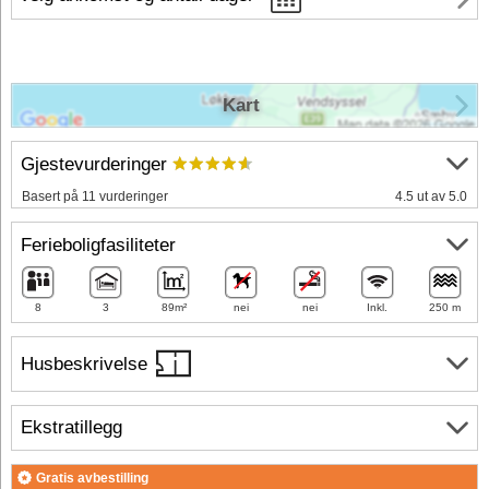
Kart
Gjestevurderinger
Basert på 11 vurderinger
4.5 ut av 5.0
Ferieboligfasiliteter
8
3
89m²
nei
nei
Inkl.
250 m
Husbeskrivelse
Ekstratillegg
Gratis avbestilling