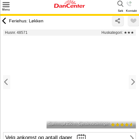
×
Menu
Søk
Kontakt
Søk
Feriehus: Løkken
Tilbud
Husnr. 48571
Huskategori:
★★★
Inspirasjon
Info
Service
Kontakt
Eier login
Sjø/innsjø 250 m
Gjestevurderinger
Velg ankomst og antall dager