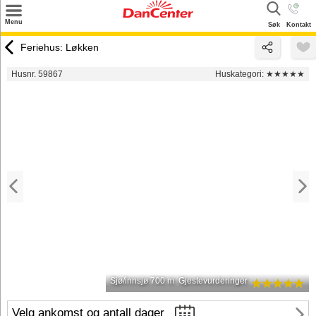
×
Menu
Søk
Kontakt
Søk
Feriehus: Løkken
Tilbud
Husnr. 59867
Huskategori:
★★★★★
Inspirasjon
Info
Service
Kontakt
Eier login
Sjø/innsjø 700 m
Gjestevurderinger
Velg ankomst og antall dager