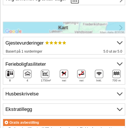
Kart
Gjestevurderinger
Basert på 1 vurderinger
5.0 ut av 5.0
Ferieboligfasiliteter
8
4
1750m²
nei
nei
Inkl.
700 m
Husbeskrivelse
Ekstratillegg
Gratis avbestilling