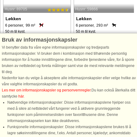
Husnr: 89705
Husnr: 59866
Løkken
Løkken
6 personer, 99 m²
6 personer, 293 m²
50 m til kyst.
50 m til kyst.
Bruk av informasjonskapsler
På toppen af en kuperet klitgrund
Fra det øjeblik du træder ind, byder
finder I dette arkitekttegnet
dette sommerhus dig velkommen m
Vi benytter data fra våre egne informasjonskapsler og tredjeparts
kvalitetssommerhus beliggende i
varme og atmosfære. Entréen fører ti
informasjonskapsler. Vi bruker dem i kombinasjon med tilhørende personlig
klitterne 50 M fra det brusende skønne
et soveværelse på hver side og et
informasjon for å huske innstillingene dine, forbedre tjenestene våre, for å spore
Vesterhaw. Sommerhuset har
badeværelse, mens en trappe lige
bruken av nettstedet og foreta målinger samt vise de mest relevante meldingene
eksklusiv indretning med smagfuld
frem fører dig op til hjertet ...
til deg.
kunst ...
Nedenfor kan du velge å akseptere alle informasjonskapsler eller velge hvilke av
våre valgfrie informasjonskapsler du vil godta.
fra 9.606 NOK
fra 9.728 NOK
Les mer om informasjonskapsler og personvernregler
.Du kan också återkalla ditt
samtycke
här
.
Nødvendige informasjonskapsler: Disse informasjonskapslene hjelper oss
med å sikre at nettstedet vårt fungerer ved å aktivere grunnleggende
funksjoner som påminnelseslisten over favoritthusene dine. Denne
informasjonskapselen kan ikke deaktiveres.
Funksjonelle informasjonskapsler: Disse informasjonskapslene brukes til å
lagre søkeinnstillingene dine, f.eks. Antall personer, kjæledyr, ankomstdato