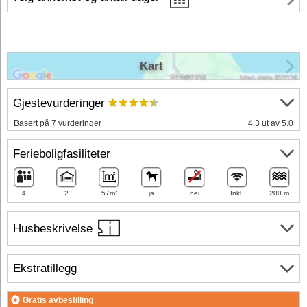
Kart
Gjestevurderinger
Basert på 7 vurderinger
4.3 ut av 5.0
Ferieboligfasiliteter
4
2
57m²
ja
nei
Inkl.
200 m
Husbeskrivelse
Ekstratillegg
Gratis avbestilling