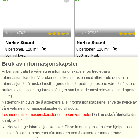
Husnr: 4763
Husnr: 27982
Nørlev Strand
Nørlev Strand
8 personer, 120 m²
8 personer, 120 m²
50 m til kyst.
300 m til kyst.
Bruk av informasjonskapsler
I det eftertragtede sommerhusområde
Velbeliggende swimmingpoolhus m
Nørlev Strand, nord for Skallerup Klit
havkig fra grunden. Huset har køkken
Vi benytter data fra våre egne informasjonskapsler og tredjeparts
og Lønstrup, ligger dette fantastiske
badeværelser, senge (heraf to med
informasjonskapsler. Vi bruker dem i kombinasjon med tilhørende personlig
sommerhus med spabad og helt unik
elevation) Huset har køkken,
informasjon for å huske innstillingene dine, forbedre tjenestene våre, for å spore
og kystnær beliggenhed blot et
badeværelser, senge (heraf to med
bruken av nettstedet og foreta målinger samt vise de mest relevante meldingene
stenkast fra stranden og ...
elevation) og udsmykning fra
til deg.
efteråret ...
Nedenfor kan du velge å akseptere alle informasjonskapsler eller velge hvilke av
våre valgfrie informasjonskapsler du vil godta.
fra 10.031 NOK
fra 9.578 NOK
Les mer om informasjonskapsler og personvernregler
.Du kan också återkalla ditt
samtycke
här
.
Nødvendige informasjonskapsler: Disse informasjonskapslene hjelper oss
med å sikre at nettstedet vårt fungerer ved å aktivere grunnleggende