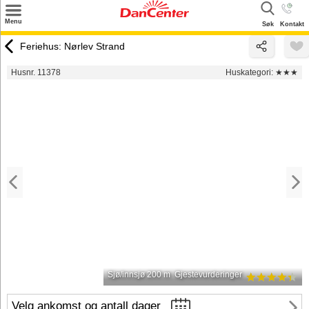
×
Menu
Søk
Kontakt
Søk
Feriehus: Nørlev Strand
Tilbud
Husnr. 11378
Huskategori:
★★★
Inspirasjon
Info
Service
Kontakt
Eier login
Sjø/innsjø 200 m
Gjestevurderinger
Velg ankomst og antall dager