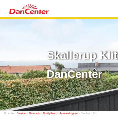
Skallerup Kli
DanCenter
Du er her:
Forside
>
Danmark
>
Nordjylland
>
Jammerbugten
> Skallerup Klit