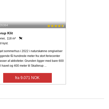
 26364
erup Klit
oner, 118 m²
il kyst.
et sommerhus i 2022 i naturskønne omgivelser
ggende få hundrede meter fra stort feriecenter
sser af aktiviteter. Grunden ligger med bare 600
il havet og 400 meter til Skallerup ...
fra 9.071 NOK