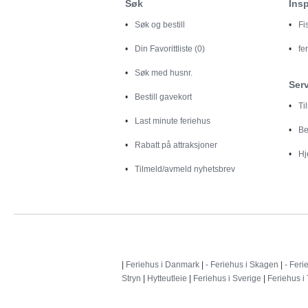
Søk
Insp
Søk og bestill
Fi
Din
Favorittliste (0)
fe
Søk med husnr.
Ser
Bestill gavekort
Ti
Last minute feriehus
Be
Rabatt på attraksjoner
Hj
Tilmeld/avmeld nyhetsbrev
|
Feriehus i Danmark
|
- Feriehus i Skagen
|
- Feri
Stryn
|
Hytteutleie
|
Feriehus i Sverige
|
Feriehus i