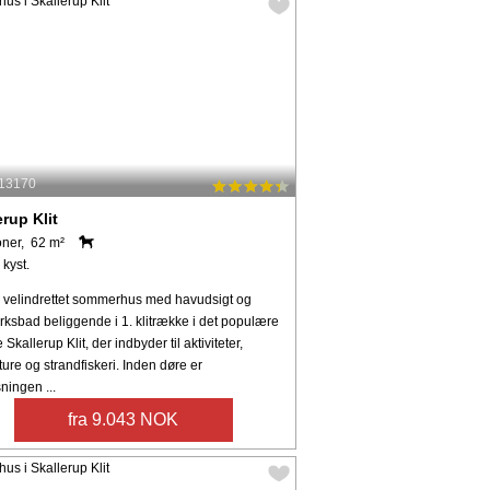
 13170
erup Klit
oner, 62 m²
 kyst.
g velindrettet sommerhus med havudsigt og
rksbad beliggende i 1. klitrække i det populære
Skallerup Klit, der indbyder til aktiviteter,
ure og strandfiskeri. Inden døre er
ningen ...
fra 9.043 NOK