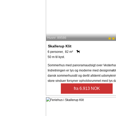
Husnr: 89586
Skallerup Klit
6 personer, 82 m²
50 m til kyst.
Sommerhus med panoramaudsigt over Vesterhav
Indretningen er lys og moderne med designmøble
dansk sommerhusstil og dertil afstemt udsmykni
store vinduer forsyner opholdsrummet med lys da
fra 6.913 NOK