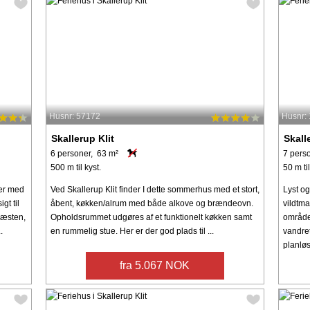
Husnr: 57172
Husnr:
Skallerup Klit
Skall
6 personer, 63 m²
7 pers
500 m til kyst.
50 m til
ler med
Ved Skallerup Klit finder I dette sommerhus med et stort,
Lyst o
t til
åbent, køkken/alrum med både alkove og brændeovn.
vildtma
gæsten,
Opholdsrummet udgøres af et funktionelt køkken samt
område 
.
en rummelig stue. Her er der god plads til ...
vandret
planløs
fra 5.067 NOK