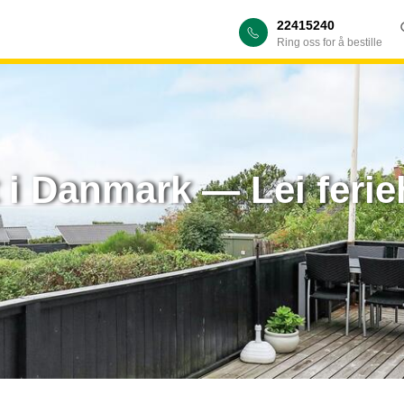
22415240
Ring oss for å bestille
t i Danmark — Lei feri