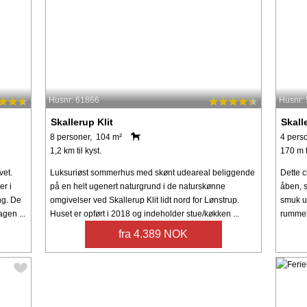
Husnr: 61866
Husnr:
Skallerup Klit
Skall
8 personer, 104 m²
4 pers
1,2 km til kyst.
170 m t
et.
Luksuriøst sommerhus med skønt udeareal beliggende
Dette 
r i
på en helt ugenert naturgrund i de naturskønne
åben, s
ng. De
omgivelser ved Skallerup Klit lidt nord for Lønstrup.
smuk ud
gen ...
Huset er opført i 2018 og indeholder stue/køkken ...
rummeli
fra 4.389 NOK