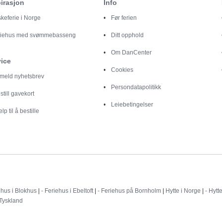
irasjon
Info
skeferie i Norge
Før ferien
riehus med svømmebasseng
Ditt opphold
Om DanCenter
vice
Cookies
lmeld nyhetsbrev
Persondatapolitikk
still gavekort
Leiebetingelser
elp til å bestille
Destinationer
ehus i Blokhus
|
- Feriehus i Ebeltoft
|
- Feriehus på Bornholm
|
Hytte i Norge
|
- Hytt
 Tyskland