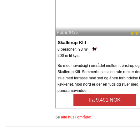
Husnr: 9425
Skallerup Klit
8 personer, 93 m²
200 m til kyst.
Bo med havudsigt i området mellem Lønstrup og
Skallerup Klit. Sommerhusets centrale rum er de
stue med terrasse mod syd og åben forbindelse t
køkkenet. Mod nord er der en ”udsigtsstue” med
panoramavinduer ...
fra 9.491 NOK
Se
alle hus i området
.