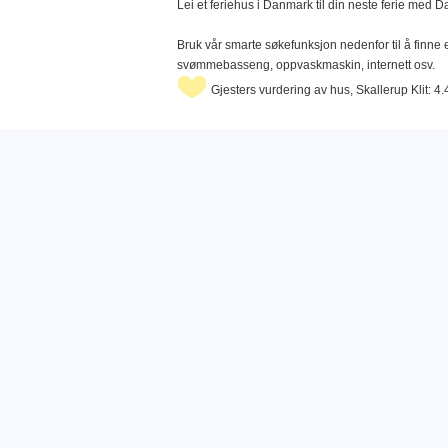
Lei et feriehus i Danmark til din neste ferie med 
Bruk vår smarte søkefunksjon nedenfor til å finne e
svømmebasseng, oppvaskmaskin, internett osv.
Gjesters vurdering av hus, Skallerup Klit: 4.