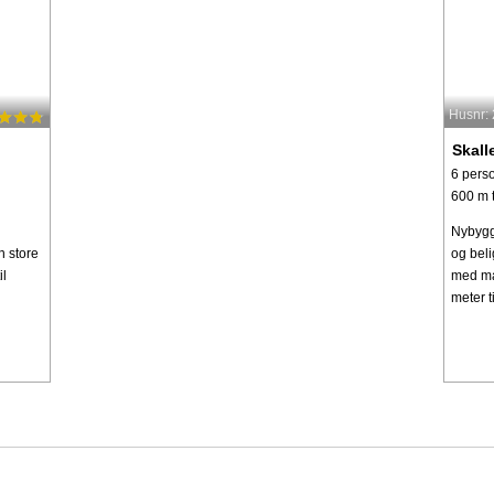
Husnr:
Skall
6 pers
600 m t
Nybygg
n store
og beli
il
med ma
meter t