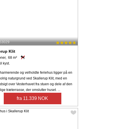
 53029
erup Klit
oner, 68 m²
il kyst.
charmerende og velholdte feriehus ligger på en
olrig naturgrund ved Skallerup Klit, med en
sigt over Vesterhavet fra stuen og dele af den
ge træterrasse, der omslutter huset. ...
fra 11.339 NOK