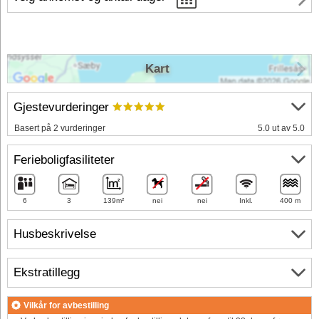
Kart
Gjestevurderinger
Basert på 2 vurderinger
5.0 ut av 5.0
Ferieboligfasiliteter
6
3
139m²
nei
nei
Inkl.
400 m
Husbeskrivelse
Ekstratillegg
Vilkår for avbestilling