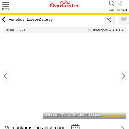
×
Menu
Søk
Kontakt
Søk
Feriehus: Læsø/Østerby
Tilbud
Husnr. 60291
Huskategori:
★★★★★
Inspirasjon
Info
Service
Kontakt
Eier login
Sjø/innsjø 400 m
Gjestevurderinger
Velg ankomst og antall dager