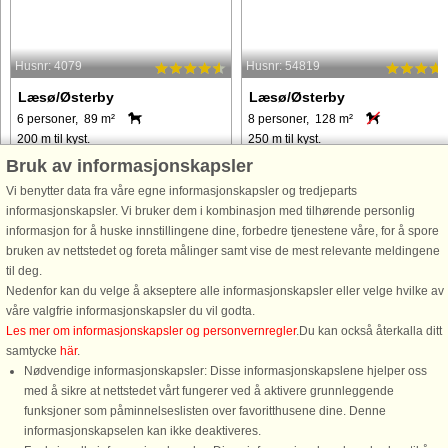
Husnr: 4079
Husnr: 54819
Læsø/Østerby
Læsø/Østerby
6 personer, 89 m²
8 personer, 128 m²
200 m til kyst.
250 m til kyst.
Bruk av informasjonskapsler
Sommerhus med en særdeles unik og
Velkommen til Læsø, Østerby, hvor d
skøn beliggenhed med udsigt til havet
finder dette kvalitetssommerhus fra
Vi benytter data fra våre egne informasjonskapsler og tredjeparts
og den flotte lynggrund. Sommerhuset
2023. Et hus, hvor ejeren har været
informasjonskapsler. Vi bruker dem i kombinasjon med tilhørende personlig
har en moderne, lys og hyggelig
involveret hele vejen fra de første
informasjon for å huske innstillingene dine, forbedre tjenestene våre, for å spore
indretning. I stueplan er der en lille
tegninger til det færdige resultat. Der
bruken av nettstedet og foreta målinger samt vise de mest relevante meldingene
entre, veludstyret åbent ...
er god plads og ...
til deg.
Nedenfor kan du velge å akseptere alle informasjonskapsler eller velge hvilke av
våre valgfrie informasjonskapsler du vil godta.
fra 4.191 NOK
fra 9.661 NOK
Les mer om informasjonskapsler og personvernregler
.Du kan också återkalla ditt
samtycke
här
.
Nødvendige informasjonskapsler: Disse informasjonskapslene hjelper oss
med å sikre at nettstedet vårt fungerer ved å aktivere grunnleggende
funksjoner som påminnelseslisten over favoritthusene dine. Denne
informasjonskapselen kan ikke deaktiveres.