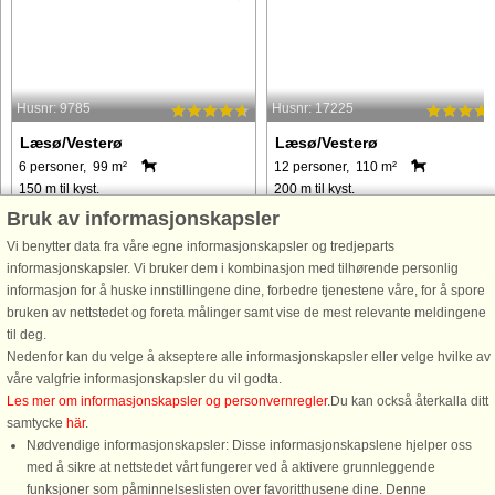
Husnr: 9785
Husnr: 17225
Læsø/Vesterø
Læsø/Vesterø
6 personer, 99 m²
12 personer, 110 m²
150 m til kyst.
200 m til kyst.
Bruk av informasjonskapsler
Sommerhus beliggende syd for
Dette dejlige feriehus er på 110 m² o
Vesterø Havn i idylliske
kan rumme op til 12 gæster fordelt p
Vi benytter data fra våre egne informasjonskapsler og tredjeparts
naturomgivelser med panoramaudsigt
3 soveværelser med 3 dobbeltsenge
informasjonskapsler. Vi bruker dem i kombinasjon med tilhørende personlig
over lyngen og den populære
og et anneks med yderligere
informasjon for å huske innstillingene dine, forbedre tjenestene våre, for å spore
sandstrand Kongestrand og nok øens
sovemuligheder. Stuen er udstyret
bruken av nettstedet og foreta målinger samt vise de mest relevante meldingene
mest børnevenlige strand. Huset er
med en brændeovn, dvd-afspiller ...
til deg.
indrettet med ...
Nedenfor kan du velge å akseptere alle informasjonskapsler eller velge hvilke av
våre valgfrie informasjonskapsler du vil godta.
fra 5.278 NOK
fra 13.044 NOK
Les mer om informasjonskapsler og personvernregler
.Du kan också återkalla ditt
samtycke
här
.
Nødvendige informasjonskapsler: Disse informasjonskapslene hjelper oss
med å sikre at nettstedet vårt fungerer ved å aktivere grunnleggende
funksjoner som påminnelseslisten over favoritthusene dine. Denne