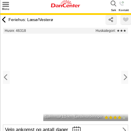
×
Menu
Søk
Kontakt
Søk
Feriehus: Læsø/Vesterø
Tilbud
Husnr. 46318
Huskategori:
★★★
Inspirasjon
Info
Service
Kontakt
Eier login
Sjø/innsjø 1,5 km
Gjestevurderinger
Velg ankomst og antall dager