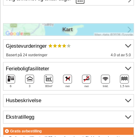
Kart
Gjestevurderinger
Basert på 24 vurderinger
4.0 ut av 5.0
Ferieboligfasiliteter
6
3
80m²
nei
nei
Inkl.
1,5 km
Husbeskrivelse
Ekstratillegg
Gratis avbestilling