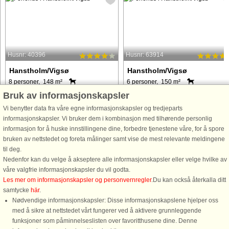
Husnr: 40396
Husnr: 63914
Hanstholm/Vigsø
Hanstholm/Vigsø
8 personer, 148 m²
6 personer, 150 m²
600 m til kyst.
2,9 km til kyst.
Bruk av informasjonskapsler
Dette store sommerhus i to etager
Hyggeligt byhus i Ræhr ved
Vi benytter data fra våre egne informasjonskapsler og tredjeparts
ligger skønt og ugeneret på en stor
Hanstholm med plads til 6 personer.
informasjonskapsler. Vi bruker dem i kombinasjon med tilhørende personlig
naturgrund, kun ca. 600 meter fra
Huset er indrettet med 3 soveværels
informasjon for å huske innstillingene dine, forbedre tjenestene våre, for å spore
vandet. Huset er omgivet af smuk
og har en fin, moderne indretning. D
bruken av nettstedet og foreta målinger samt vise de mest relevante meldingene
natur, og vejen til stranden går
er gulvvarme i stueplan og
til deg.
gennem et ubebygget naturområde, ...
radiatorvarme på 1. sal, opvarmet ...
Nedenfor kan du velge å akseptere alle informasjonskapsler eller velge hvilke av
våre valgfrie informasjonskapsler du vil godta.
fra 5.970 NOK
fra 5.331 NOK
Les mer om informasjonskapsler og personvernregler
.Du kan också återkalla ditt
samtycke
här
.
Nødvendige informasjonskapsler: Disse informasjonskapslene hjelper oss
med å sikre at nettstedet vårt fungerer ved å aktivere grunnleggende
funksjoner som påminnelseslisten over favoritthusene dine. Denne