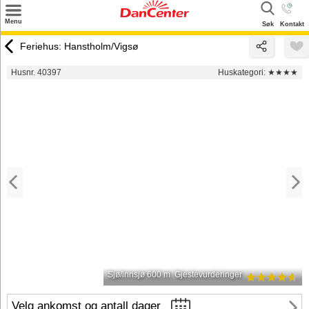
×
Menu
Søk
Kontakt
Søk
Feriehus: Hanstholm/Vigsø
Tilbud
Husnr. 40397
Huskategori:
★★★★
Inspirasjon
Info
Service
Kontakt
Eier login
Sjø/innsjø 600 m
Gjestevurderinger
Velg ankomst og antall dager