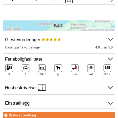
Kart
Gjestevurderinger
Basert på 49 vurderinger
4.6 ut av 5.0
Ferieboligfasiliteter
8
4
148m²
ja
nei
Inkl.
600 m
Husbeskrivelse
Ekstratillegg
Gratis avbestilling