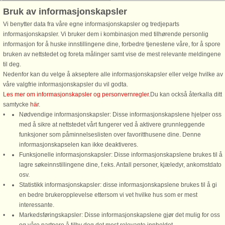
Husnr: 43875
Bruk av informasjonskapsler
Klim
Vi benytter data fra våre egne informasjonskapsler og tredjeparts
5 personer, 62 m²
informasjonskapsler. Vi bruker dem i kombinasjon med tilhørende personlig
1,5 km til kyst.
informasjon for å huske innstillingene dine, forbedre tjenestene våre, for å spore
bruken av nettstedet og foreta målinger samt vise de mest relevante meldingene
Traditionelt feriehus med ægte
til deg.
hyttestemning. Her kan man i ro og
Nedenfor kan du velge å akseptere alle informasjonskapsler eller velge hvilke av
mag vaske opvasken sammen efter
våre valgfrie informasjonskapsler du vil godta.
aftensmaden ligesom i gamle dage
Les mer om informasjonskapsler og personvernregler
.Du kan också återkalla ditt
og så tilbringe en hyggelig aften
samtycke
här
.
med at spille brætspil. Huset er
Nødvendige informasjonskapsler: Disse informasjonskapslene hjelper oss
attraktivt ...
med å sikre at nettstedet vårt fungerer ved å aktivere grunnleggende
fra 3.623 NOK
funksjoner som påminnelseslisten over favoritthusene dine. Denne
informasjonskapselen kan ikke deaktiveres.
Funksjonelle informasjonskapsler: Disse informasjonskapslene brukes til å
lagre søkeinnstillingene dine, f.eks. Antall personer, kjæledyr, ankomstdato
osv.
Statistikk informasjonskapsler: disse informasjonskapslene brukes til å gi
en bedre brukeropplevelse ettersom vi vet hvilke hus som er mest
interessante.
Markedsføringskapsler: Disse informasjonskapslene gjør det mulig for oss
DanCenter A/S - Kronprinsensgade 3, 2. - 1114 København K - Danmark