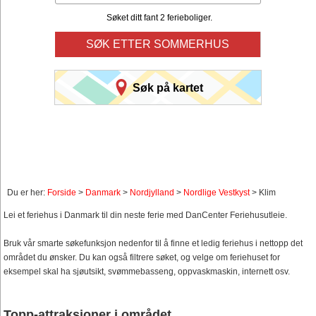
Søket ditt fant 2 ferieboliger.
SØK ETTER SOMMERHUS
Søk på kartet
Du er her:
Forside
>
Danmark
>
Nordjylland
>
Nordlige Vestkyst
> Klim
Lei et feriehus i Danmark til din neste ferie med DanCenter Feriehusutleie.
Bruk vår smarte søkefunksjon nedenfor til å finne et ledig feriehus i nettopp det
området du ønsker. Du kan også filtrere søket, og velge om feriehuset for
eksempel skal ha sjøutsikt, svømmebasseng, oppvaskmaskin, internett osv.
Topp-attraksjoner i området