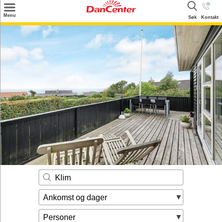
×
Menu
Søk
Kontakt
Søk
Tilbud
Inspirasjon
Info
Service
Kontakt
Eier login
Klim
Ankomst og dager
Personer