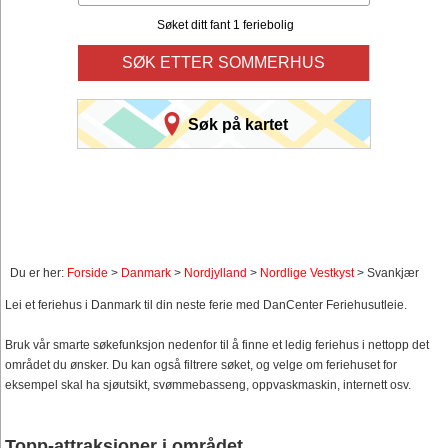
Søket ditt fant 1 feriebolig
SØK ETTER SOMMERHUS
Søk på kartet
Du er her:
Forside
>
Danmark
>
Nordjylland
>
Nordlige Vestkyst
> Svankjær
Lei et feriehus i Danmark til din neste ferie med DanCenter Feriehusutleie.
Bruk vår smarte søkefunksjon nedenfor til å finne et ledig feriehus i nettopp det
området du ønsker. Du kan også filtrere søket, og velge om feriehuset for
eksempel skal ha sjøutsikt, svømmebasseng, oppvaskmaskin, internett osv.
Topp-attraksjoner i området