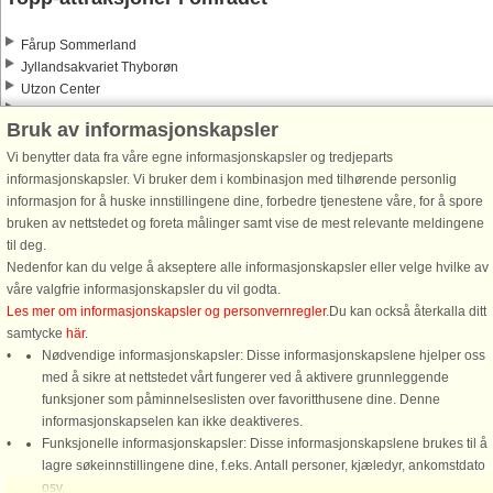
Fårup Sommerland
Jyllandsakvariet Thyborøn
Utzon Center
Maritimt Oplevelsescenter
Bruk av informasjonskapsler
Kunstens Museum Of Modern Art
Ørnereservatet
Vi benytter data fra våre egne informasjonskapsler og tredjeparts
Family Farm Fun Park
informasjonskapsler. Vi bruker dem i kombinasjon med tilhørende personlig
Action House
informasjon for å huske innstillingene dine, forbedre tjenestene våre, for å spore
Middelaldercenteret
bruken av nettstedet og foreta målinger samt vise de mest relevante meldingene
Museumscenter Hanstholm
til deg.
Kystcenteret Thyborøn
Nedenfor kan du velge å akseptere alle informasjonskapsler eller velge hvilke av
våre valgfrie informasjonskapsler du vil godta.
Les mer om informasjonskapsler og personvernregler
.Du kan också återkalla ditt
samtycke
här
.
Nødvendige informasjonskapsler: Disse informasjonskapslene hjelper oss
med å sikre at nettstedet vårt fungerer ved å aktivere grunnleggende
funksjoner som påminnelseslisten over favoritthusene dine. Denne
informasjonskapselen kan ikke deaktiveres.
Funksjonelle informasjonskapsler: Disse informasjonskapslene brukes til å
DanCenter A/S - Kronprinsensgade 3, 2. - 1114 København K - Danmark
lagre søkeinnstillingene dine, f.eks. Antall personer, kjæledyr, ankomstdato
Tel.: +45 70 13 00 00 - Bankforbindelse: Danske Bank/Oslo Kontonr. 9760 05 01
osv.