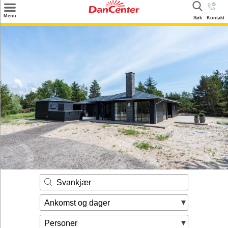
×
Menu
Søk
Kontakt
Søk
Tilbud
Inspirasjon
Info
Service
Kontakt
Eier login
Svankjær
Ankomst og dager
Personer