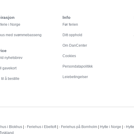
irasjon
Info
ferie i Norge
Før ferien
ehus med svømmebasseng
Ditt opphold
Om DanCenter
vice
Cookies
eld nyhetsbrev
Persondatapolitikk
ll gavekort
Leiebetingelser
til å bestille
Destinationer
ehus i Blokhus
|
- Feriehus i Ebeltoft
|
- Feriehus på Bornholm
|
Hytte i Norge
|
- Hytt
 Tyskland