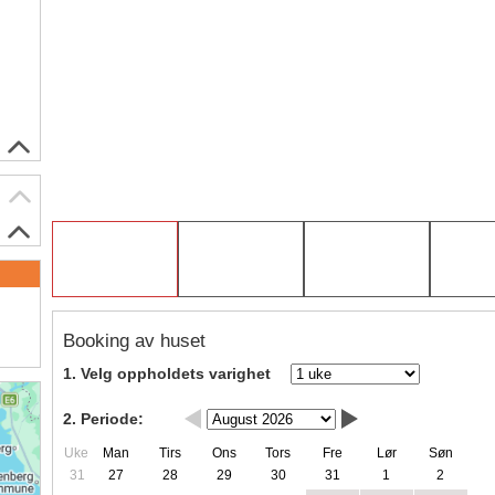
Booking av huset
1. Velg oppholdets varighet
2. Periode:
Uke
Man
Tirs
Ons
Tors
Fre
Lør
Søn
31
27
28
29
30
31
1
2