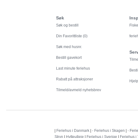
Søk
Insp
Søk og bestill
Fiske
Din
Favorittliste (0)
feri
Søk med husnr.
Ser
Bestill gavekort
Tilm
Last minute feriehus
Besti
Rabatt på attraksjoner
Hjelp 
Tilmeld/avmeld nyhetsbrev
|
Feriehus i Danmark
|
- Feriehus i Skagen
|
- Feri
Stryn
|
Hytteutleie
|
Feriehus i Sverige
|
Feriehus i