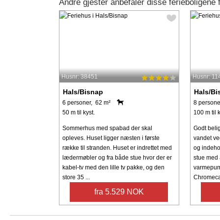
Andre gjester anbefaler disse ferieboligene 
Husnr: 38451
Husnr: 11
Hals/Bisnap
Hals/Bi
6 personer, 62 m²
8 persone
50 m til kyst.
100 m til k
Sommerhus med spabad der skal
Godt beli
opleves. Huset ligger næsten i første
vandet ved
række til stranden. Huset er indrettet med
og indehol
lædermøbler og fra både stue hvor der er
stue med 
kabel-tv med den lille tv pakke, og den
varmepum
store 35 ...
Chromecast
fra 5.529 NOK