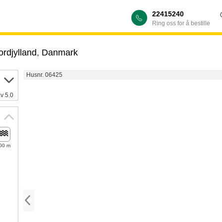
22415240
Ring oss for å bestille
rdjylland
,
Danmark
Husnr. 06425
av 5.0
00 m