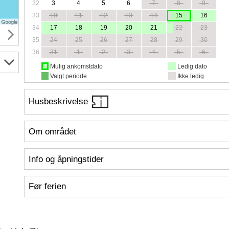
32
3
4
5
6
7
8
9
33
10
11
12
13
14
15
16
34
17
18
19
20
21
22
23
35
24
25
26
27
28
29
30
36
31
1
2
3
4
5
6
Mulig ankomstdato
Ledig dato
Valgt periode
Ikke ledig
Husbeskrivelse
Om området
Info og åpningstider
Før ferien