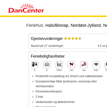
Feriehus:
Hals/Bisnap
,
Nordøst-Jylland
,
No
Gjestevurderinger
Basert på 27 vurderinger
4.5 ut 
Ferieboligfasiliteter
6
3
78m²
nei
nei
Inkl.
7
Problemfri innsjekking via Smart Lock-nøkkelbokser
Energivennlige tiltak (jordvarme, solenergi eller
varmepumpe)
Peis/vedovn/biopeis
2 bad
Vaskemaskin og tørketrommel