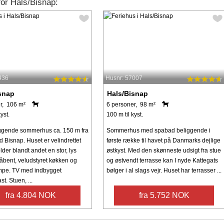
for Hals/Bisnap:
436
Husnr: 57007
snap
Hals/Bisnap
r, 106 m²
6 personer, 98 m²
yst.
100 m til kyst.
ggende sommerhus ca. 150 m fra
Sommerhus med spabad beliggende i
 Bisnap. Huset er velindrettet
første række til havet på Danmarks dejlige
der blandt andet en stor, lys
østkyst. Med den skønneste udsigt fra stue
åbent, veludstyret køkken og
og østvendt terrasse kan I nyde Kattegats
pe. TV med indbygget
bølger i al slags vejr. Huset har terrasser ...
. Stuen, ...
fra 4.804 NOK
fra 5.752 NOK