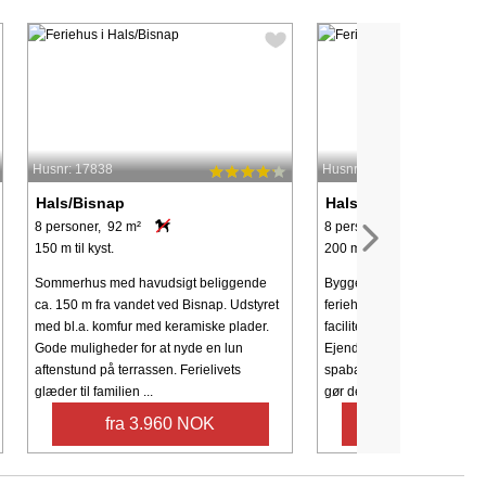
Husnr: 17838
Husnr: 44485
Hals/Bisnap
Hals/Bisnap
8 personer, 92 m²
8 personer, 161 m²
150 m til kyst.
200 m til kyst.
Sommerhus med havudsigt beliggende
Bygget i 2022, kombinerer
ca. 150 m fra vandet ved Bisnap. Udstyret
feriehus komfort, afslapning
med bl.a. komfur med keramiske plader.
faciliteter til et uforglemmel
Gode muligheder for at nyde en lun
Ejendommen har både et i
aftenstund på terrassen. Ferielivets
spabad og et udendørs spab
glæder til familien ...
gør det ...
fra 3.960 NOK
fra 9.169 