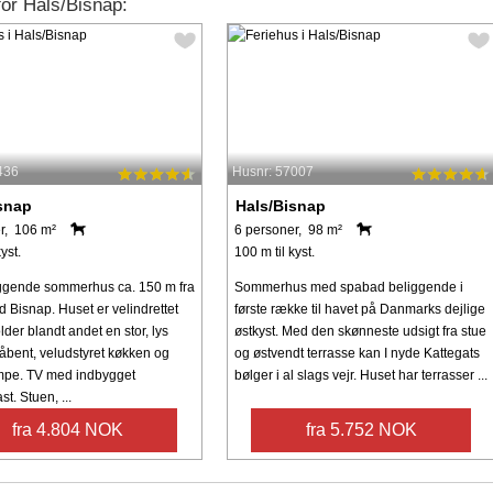
for Hals/Bisnap:
436
Husnr: 57007
snap
Hals/Bisnap
r, 106 m²
6 personer, 98 m²
yst.
100 m til kyst.
ggende sommerhus ca. 150 m fra
Sommerhus med spabad beliggende i
 Bisnap. Huset er velindrettet
første række til havet på Danmarks dejlige
der blandt andet en stor, lys
østkyst. Med den skønneste udsigt fra stue
åbent, veludstyret køkken og
og østvendt terrasse kan I nyde Kattegats
pe. TV med indbygget
bølger i al slags vejr. Huset har terrasser ...
. Stuen, ...
fra 4.804 NOK
fra 5.752 NOK