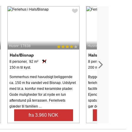
Husnr: 17838
Husnr: 44485
Hals/Bisnap
Hals/Bisnap
8 personer, 92 m²
8 personer, 161 m²
150 m til kyst.
200 m til kyst.
Sommerhus med havudsigt beliggende
Bygget i 2022, kombinerer
ca. 150 m fra vandet ved Bisnap. Udstyret
feriehus komfort, afslapning
med bl.a. komfur med keramiske plader.
faciliteter til et uforglemmel
Gode muligheder for at nyde en lun
Ejendommen har både et i
aftenstund på terrassen. Ferielivets
spabad og et udendørs spab
glæder til familien ...
gør det ...
fra 3.960 NOK
fra 9.169 