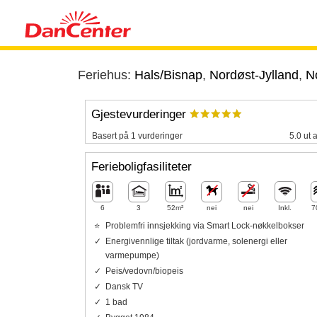
Feriehus:
Hals/Bisnap
,
Nordøst-Jylland
,
No
Gjestevurderinger
Basert på 1 vurderinger
5.0 ut 
Ferieboligfasiliteter
6
3
52m²
nei
nei
Inkl.
7
Problemfri innsjekking via Smart Lock-nøkkelbokser
Energivennlige tiltak (jordvarme, solenergi eller
varmepumpe)
Peis/vedovn/biopeis
Dansk TV
1 bad