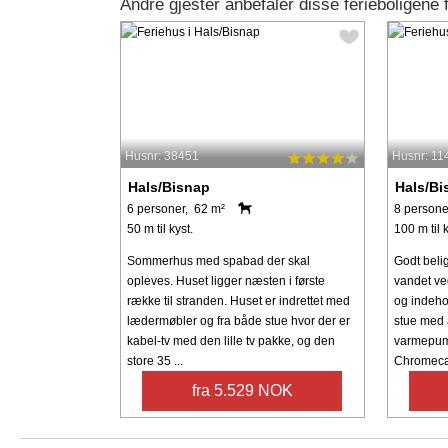
Andre gjester anbefaler disse ferieboligene 
Husnr: 38451
Husnr: 11
Hals/Bisnap
Hals/Bi
6 personer, 62 m²
8 persone
50 m til kyst.
100 m til k
Sommerhus med spabad der skal
Godt beli
opleves. Huset ligger næsten i første
vandet ved
række til stranden. Huset er indrettet med
og indehol
lædermøbler og fra både stue hvor der er
stue med 
kabel-tv med den lille tv pakke, og den
varmepum
store 35 ...
Chromecast
fra 5.529 NOK