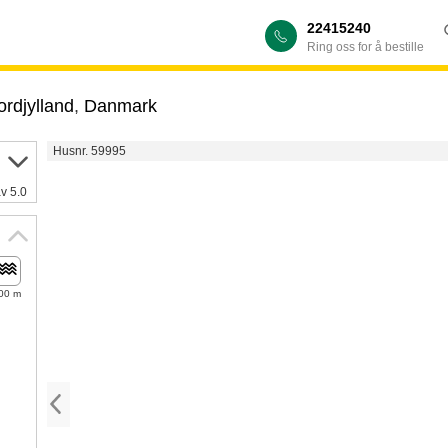
22415240
Ring oss for å bestille
rdjylland
,
Danmark
Husnr. 59995
av 5.0
00 m