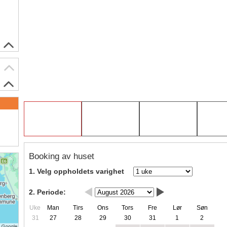
Booking av huset
1. Velg oppholdets varighet
2. Periode:
Uke
Man
Tirs
Ons
Tors
Fre
Lør
Søn
31
27
28
29
30
31
1
2