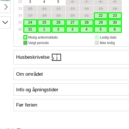
32
3
4
5
6
7
8
9
33
10
11
12
13
14
15
16
34
17
18
19
20
21
22
23
35
24
25
26
27
28
29
30
36
31
1
2
3
4
5
6
Mulig ankomstdato
Ledig dato
Valgt periode
Ikke ledig
Husbeskrivelse
Om området
Info og åpningstider
Før ferien