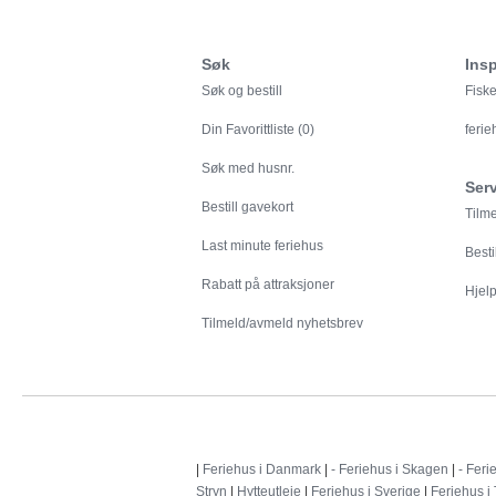
Søk
Insp
Søk og bestill
Fiske
Din
Favorittliste (0)
feri
Søk med husnr.
Ser
Bestill gavekort
Tilm
Last minute feriehus
Besti
Rabatt på attraksjoner
Hjelp 
Tilmeld/avmeld nyhetsbrev
|
Feriehus i Danmark
|
- Feriehus i Skagen
|
- Feri
Stryn
|
Hytteutleie
|
Feriehus i Sverige
|
Feriehus i