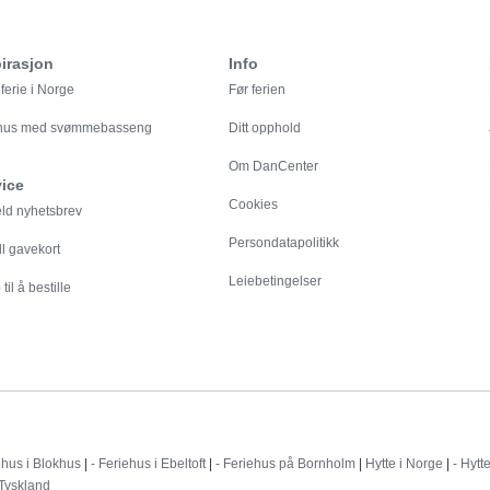
irasjon
Info
ferie i Norge
Før ferien
ehus med svømmebasseng
Ditt opphold
Om DanCenter
vice
Cookies
eld nyhetsbrev
Persondatapolitikk
ll gavekort
Leiebetingelser
til å bestille
Destinationer
ehus i Blokhus
|
- Feriehus i Ebeltoft
|
- Feriehus på Bornholm
|
Hytte i Norge
|
- Hytt
 Tyskland