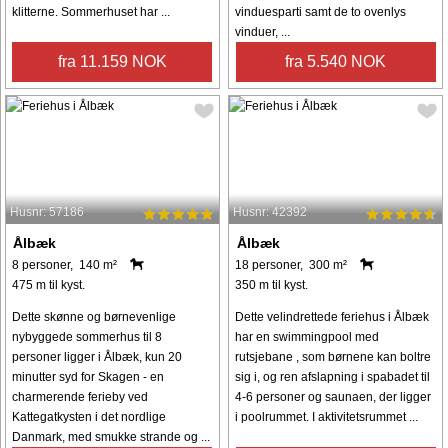
klitterne. Sommerhuset har ...
vinduesparti samt de to ovenlys
vinduer, ...
fra 11.159 NOK
fra 5.540 NOK
Husnr: 57186
Husnr: 42392
Ålbæk
Ålbæk
8 personer, 140 m²
18 personer, 300 m²
475 m til kyst.
350 m til kyst.
Dette skønne og børnevenlige
Dette velindrettede feriehus i Ålbæk
nybyggede sommerhus til 8
har en swimmingpool med
personer ligger i Ålbæk, kun 20
rutsjebane , som børnene kan boltre
minutter syd for Skagen - en
sig i, og ren afslapning i spabadet til
charmerende ferieby ved
4-6 personer og saunaen, der ligger
Kattegatkysten i det nordlige
i poolrummet. I aktivitetsrummet ...
Danmark, med smukke strande og ...