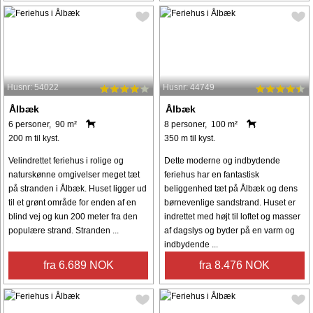
Husnr: 54022
Husnr: 44749
Ålbæk
Ålbæk
6 personer, 90 m²
8 personer, 100 m²
200 m til kyst.
350 m til kyst.
Velindrettet feriehus i rolige og
Dette moderne og indbydende
naturskønne omgivelser meget tæt
feriehus har en fantastisk
på stranden i Ålbæk. Huset ligger ud
beliggenhed tæt på Ålbæk og dens
til et grønt område for enden af ​​en
børnevenlige sandstrand. Huset er
blind vej og kun 200 meter fra den
indrettet med højt til loftet og masser
populære strand. Stranden ...
af dagslys og byder på en varm og
indbydende ...
fra 6.689 NOK
fra 8.476 NOK