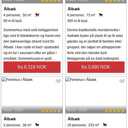
Ålbæk
Ålbæk
4 personer, 50 m²
6 personer, 73 m²
90 m til kyst.
300 m til kyst.
Sommerhus med unik beliggenhed
Denne traditionelle murstensvilla i
lige ned til klitrækkerne og havet ved
Aalbæk byder på plads til op til seks
den børnevenlige strand nord for
gæster og er perfekt til familier eller
Ålbæk. I kan nyde et bad i spabadet
grupper, der søger en afslappende
og en tur i saunaen efter en gåtur i
ferie ved den danske kyst.
området. Sommerhuset er godt ...
Beliggende på en fuldt indhegnet ...
fra 6.318 NOK
fra 3.990 NOK
Husnr: 53457
Husnr: 59387
Ålbæk
Ålbæk
2 personer, 38 m²
18 personer, 253 m²