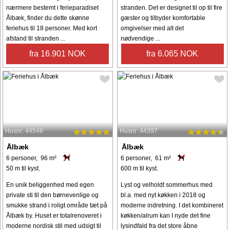
nærmere bestemt i ferieparadiset
stranden. Det er designet til op til fire
Ålbæk, finder du dette skønne
gæster og tilbyder komfortable
feriehus til 18 personer. Med kort
omgivelser med alt det
afstand til stranden ...
nødvendige ...
fra 16.901 NOK
fra 6.065 NOK
Husnr: 44546
Husnr: 44397
Ålbæk
Ålbæk
6 personer, 96 m²
6 personer, 61 m²
50 m til kyst.
600 m til kyst.
En unik beliggenhed med egen
Lyst og velholdt sommerhus med
private sti til den børnevenlige og
bl.a. med nyt køkken i 2018 og
smukke strand i roligt område tæt på
moderne indretning. I det kombineret
Ålbæk by. Huset er totalrenoveret i
køkken/alrum kan I nyde det fine
moderne nordisk stil med udsigt til
lysindfald fra det store åbne