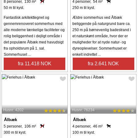
8 personer, 130 m²
4 personer, 54 m²
50 m til kyst.
250 m til kyst.
Fantastisk arkitekttegnet og
Ældre sommerhus ved Ålbæk
gennemrenoveret sommerhus med
beliggende på naturgrund bare ca.
alle moderne tænkelige faciliteter og
250 m på børnevenlig badestrand i
rolig beliggenhed i dejligt område i
et naturskønt område, hvor der er
det populære Ålbæk med havudsigt
muligheder for at nyde natur- og
fra opholdsrum på 1. sal.
dyreoplevelser. Sommerhuset er
Sommerhuset ...
enkelt indrettet ...
fra 11.418 NOK
fra 2.641 NOK
Husnr: 4202
Husnr: 76234
Ålbæk
Ålbæk
5 personer, 106 m²
4 personer, 46 m²
300 m til kyst.
100 m til kyst.