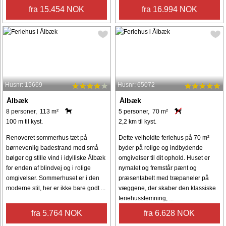
fra 15.454 NOK
fra 16.994 NOK
Husnr: 15669
Husnr: 65072
Ålbæk
Ålbæk
8 personer, 113 m²
5 personer, 70 m²
100 m til kyst.
2,2 km til kyst.
Renoveret sommerhus tæt på
Dette velholdte feriehus på 70 m²
børnevenlig badestrand med små
byder på rolige og indbydende
bølger og stille vind i idylliske Ålbæk
omgivelser til dit ophold. Huset er
for enden af blindvej og i rolige
nymalet og fremstår pænt og
omgivelser. Sommerhuset er i den
præsentabelt med træpaneler på
moderne stil, her er ikke bare godt ...
væggene, der skaber den klassiske
feriehusstemning, ...
fra 5.764 NOK
fra 6.628 NOK