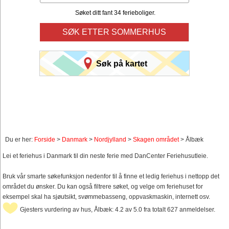
Søket ditt fant 34 ferieboliger.
SØK ETTER SOMMERHUS
Søk på kartet
Du er her:
Forside
>
Danmark
>
Nordjylland
>
Skagen området
> Ålbæk
Lei et feriehus i Danmark til din neste ferie med DanCenter Feriehusutleie.
Bruk vår smarte søkefunksjon nedenfor til å finne et ledig feriehus i nettopp det
området du ønsker. Du kan også filtrere søket, og velge om feriehuset for
eksempel skal ha sjøutsikt, svømmebasseng, oppvaskmaskin, internett osv.
Gjesters vurdering av hus, Ålbæk: 4.2 av 5.0 fra totalt 627 anmeldelser.