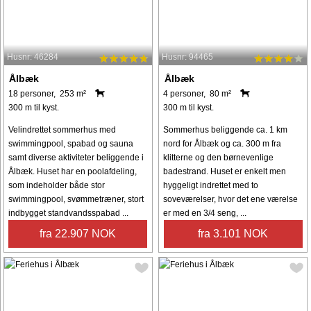
Husnr: 46284
Husnr: 94465
Ålbæk
Ålbæk
18 personer, 253 m²
4 personer, 80 m²
300 m til kyst.
300 m til kyst.
Velindrettet sommerhus med
Sommerhus beliggende ca. 1 km
swimmingpool, spabad og sauna
nord for Ålbæk og ca. 300 m fra
samt diverse aktiviteter beliggende i
klitterne og den børnevenlige
Ålbæk. Huset har en poolafdeling,
badestrand. Huset er enkelt men
som indeholder både stor
hyggeligt indrettet med to
swimmingpool, svømmetræner, stort
soveværelser, hvor det ene værelse
indbygget standvandsspabad ...
er med en 3/4 seng, ...
fra 22.907 NOK
fra 3.101 NOK