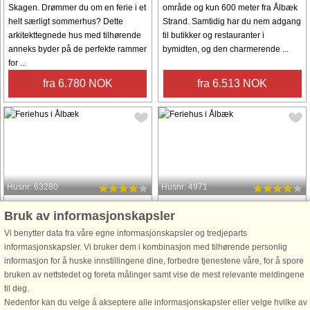
Skagen. Drømmer du om en ferie i et
område og kun 600 meter fra Ålbæk
helt særligt sommerhus? Dette
Strand. Samtidig har du nem adgang
arkitekttegnede hus med tilhørende
til butikker og restauranter i
anneks byder på de perfekte rammer
bymidten, og den charmerende ...
for ...
fra 6.780 NOK
fra 6.513 NOK
Husnr: 63280
Husnr: 4971
Ålbæk
Ålbæk
Bruk av informasjonskapsler
6 personer, 100 m²
5 personer, 151 m²
Vi benytter data fra våre egne informasjonskapsler og tredjeparts
2,0 km til kyst.
500 m til kyst.
informasjonskapsler. Vi bruker dem i kombinasjon med tilhørende personlig
Dette sommerhus tilbyder afslappet
Dette helt unikke og idylliske
informasjon for å huske innstillingene dine, forbedre tjenestene våre, for å spore
komfort for hele familien. Med 100
sommerhus er Ålbæks gamle
bruken av nettstedet og foreta målinger samt vise de mest relevante meldingene
veludnyttede kvadratmeter og
redningsstation i år 1900.
til deg.
sovepladser til otte personer fordelt
Sommerhuset ligger i perfekte
Nedenfor kan du velge å akseptere alle informasjonskapsler eller velge hvilke av