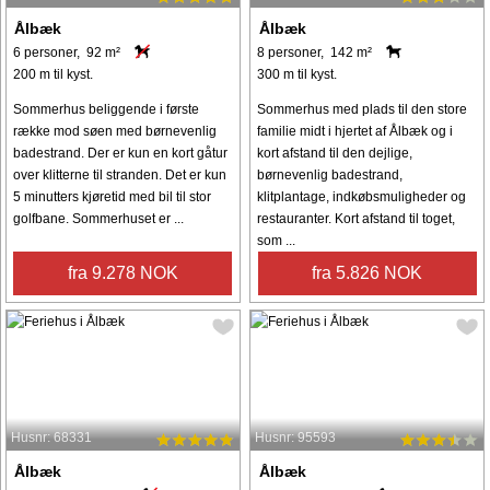
Ålbæk
Ålbæk
6 personer, 92 m²
8 personer, 142 m²
200 m til kyst.
300 m til kyst.
Sommerhus beliggende i første
Sommerhus med plads til den store
række mod søen med børnevenlig
familie midt i hjertet af Ålbæk og i
badestrand. Der er kun en kort gåtur
kort afstand til den dejlige,
over klitterne til stranden. Det er kun
børnevenlig badestrand,
5 minutters kjøretid med bil til stor
klitplantage, indkøbsmuligheder og
golfbane. Sommerhuset er ...
restauranter. Kort afstand til toget,
som ...
fra 9.278 NOK
fra 5.826 NOK
Husnr: 68331
Husnr: 95593
Ålbæk
Ålbæk