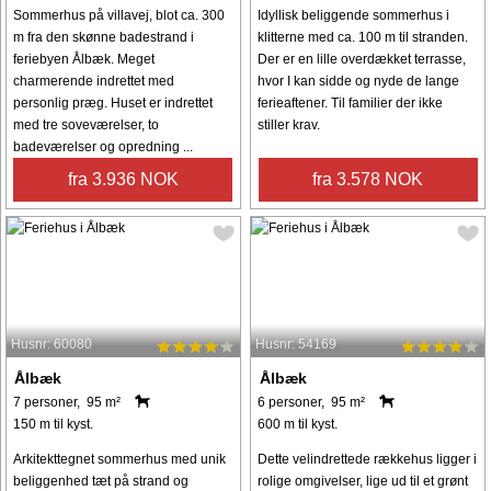
Sommerhus på villavej, blot ca. 300
Idyllisk beliggende sommerhus i
m fra den skønne badestrand i
klitterne med ca. 100 m til stranden.
feriebyen Ålbæk. Meget
Der er en lille overdækket terrasse,
charmerende indrettet med
hvor I kan sidde og nyde de lange
personlig præg. Huset er indrettet
ferieaftener. Til familier der ikke
med tre soveværelser, to
stiller krav.
badeværelser og opredning ...
fra 3.936 NOK
fra 3.578 NOK
Husnr: 60080
Husnr: 54169
Ålbæk
Ålbæk
7 personer, 95 m²
6 personer, 95 m²
150 m til kyst.
600 m til kyst.
Arkitekttegnet sommerhus med unik
Dette velindrettede rækkehus ligger i
beliggenhed tæt på strand og
rolige omgivelser, lige ud til et grønt