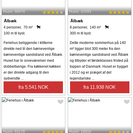
Husnr: 98474
Husnr: 42593
Ålbæk
Ålbæk
4 personer, 70 m²
8 personer, 140 m²
100 m til kyst.
300 m til kyst.
Feriehus beliggende i klitterne
Dette moderne sommerhus på 140
direkte ned til den børnevenlige
m² ligger blot 300 meter fra den
børnevenlige sandstrand ved Ålbæk.
børnevenlige sandstrand ved Ålbæk
Huset har to soveværelser med
og tilbyder et førsteklasses fristed på
dobbeltsenge. Fra køkkenet køkken
toppen af Danmark. Huset er bygget
er der direkte adgang til den
i 2012 og er præget af det
sydvendte ...
legendariske ...
fra 5.541 NOK
fra 11.938 NOK
Husnr: 93178
Husnr: 18916