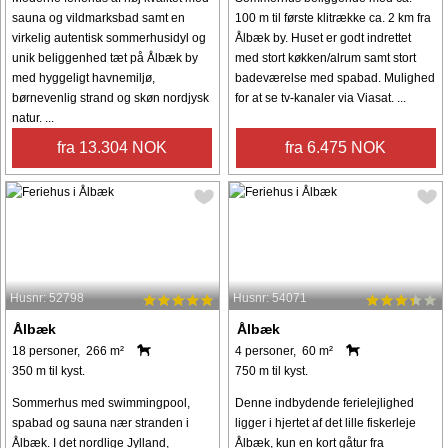
sauna og vildmarksbad samt en
100 m til første klitrække ca. 2 km fra
virkelig autentisk sommerhusidyl og
Ålbæk by. Huset er godt indrettet
unik beliggenhed tæt på Ålbæk by
med stort køkken/alrum samt stort
med hyggeligt havnemiljø,
badeværelse med spabad. Mulighed
børnevenlig strand og skøn nordjysk
for at se tv-kanaler via Viasat. ...
natur. ...
fra 13.304 NOK
fra 6.475 NOK
Husnr: 52798
Husnr: 54071
Ålbæk
Ålbæk
18 personer, 266 m²
4 personer, 60 m²
350 m til kyst.
750 m til kyst.
Sommerhus med swimmingpool,
Denne indbydende ferielejlighed
spabad og sauna nær stranden i
ligger i hjertet af det lille fiskerleje
Ålbæk. I det nordlige Jylland,
Ålbæk, kun en kort gåtur fra