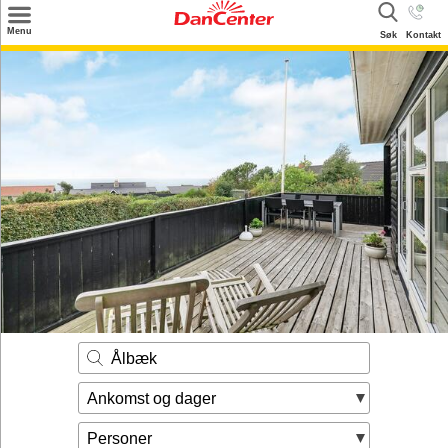
×
Menu
Søk
Kontakt
Søk
Tilbud
Inspirasjon
Info
Service
Kontakt
Eier login
Ålbæk
Ankomst og dager
Personer