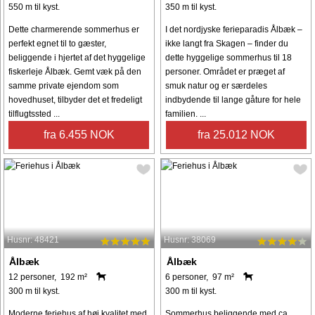
550 m til kyst.
350 m til kyst.
Dette charmerende sommerhus er
I det nordjyske ferieparadis Ålbæk –
perfekt egnet til to gæster,
ikke langt fra Skagen – finder du
beliggende i hjertet af det hyggelige
dette hyggelige sommerhus til 18
fiskerleje Ålbæk. Gemt væk på den
personer. Området er præget af
samme private ejendom som
smuk natur og er særdeles
hovedhuset, tilbyder det et fredeligt
indbydende til lange gåture for hele
tilflugtssted ...
familien. ...
fra 6.455 NOK
fra 25.012 NOK
Husnr: 48421
Husnr: 38069
Ålbæk
Ålbæk
12 personer, 192 m²
6 personer, 97 m²
300 m til kyst.
300 m til kyst.
Moderne feriehus af høj kvalitet med
Sommerhus beliggende med ca.