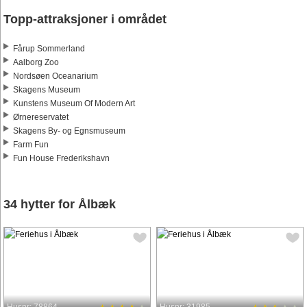
Topp-attraksjoner i området
Fårup Sommerland
Aalborg Zoo
Nordsøen Oceanarium
Skagens Museum
Kunstens Museum Of Modern Art
Ørnereservatet
Skagens By- og Egnsmuseum
Farm Fun
Fun House Frederikshavn
34 hytter for Ålbæk
Husnr: 78864
Husnr: 31985