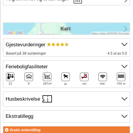
Kart
Gjestevurderinger
Basert på 38 vurderinger
4.5 ut av 5.0
Ferieboligfasiliteter
22
9
287m²
ja
nei
Inkl.
700 m
Husbeskrivelse
Ekstratillegg
Gratis avbestilling