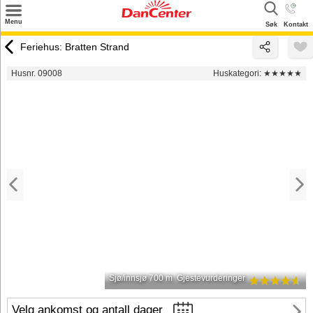
×
Menu
Søk
Kontakt
Søk
Feriehus: Bratten Strand
Tilbud
Husnr. 09008
Huskategori:
★★★★★
Inspirasjon
Info
Service
Kontakt
Eier login
Sjø/innsjø 700 m
Gjestevurderinger
Velg ankomst og antall dager