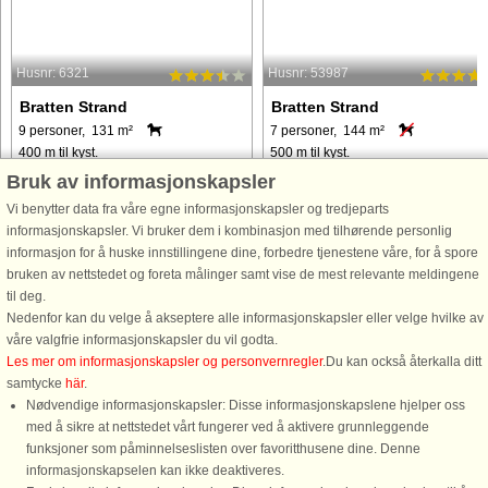
Husnr: 6321
Husnr: 53987
Bratten Strand
Bratten Strand
9 personer, 131 m²
7 personer, 144 m²
400 m til kyst.
500 m til kyst.
Bruk av informasjonskapsler
Sommerhus med swimmingpool,
Lyst, moderne og velindrettet feriehu
spabad og sauna samt diverse
med swimmingpool, spabad og sau
Vi benytter data fra våre egne informasjonskapsler og tredjeparts
aktiviteter beliggende tæt på den
beliggende tæt på den populære,
informasjonskapsler. Vi bruker dem i kombinasjon med tilhørende personlig
børnevenlige Bratten Strand. Der er
børnevenlige Bratten Strand.
informasjon for å huske innstillingene dine, forbedre tjenestene våre, for å spore
ikke langt til købmanden, legepladsen
Sommerhusets poolområde omfatter
bruken av nettstedet og foreta målinger samt vise de mest relevante meldingene
og stranden med den dejlige
stor swimmingpool, spabad og
til deg.
badebro. ...
sauna ...
Nedenfor kan du velge å akseptere alle informasjonskapsler eller velge hvilke av
våre valgfrie informasjonskapsler du vil godta.
fra 5.377 NOK
fra 9.891 NOK
Les mer om informasjonskapsler og personvernregler
.Du kan också återkalla ditt
samtycke
här
.
Nødvendige informasjonskapsler: Disse informasjonskapslene hjelper oss
med å sikre at nettstedet vårt fungerer ved å aktivere grunnleggende
funksjoner som påminnelseslisten over favoritthusene dine. Denne
informasjonskapselen kan ikke deaktiveres.