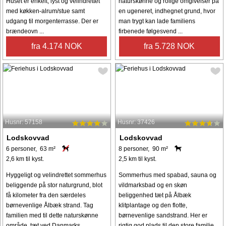
Huset er enkelt, lyst og velindrettet
naturskønne og rolige omgivelser på
med køkken-alrum/stue samt
en ugeneret, indhegnet grund, hvor
udgang til morgenterrasse. Der er
man trygt kan lade familiens
brændeovn ...
firbenede følgesvend ...
fra 4.174 NOK
fra 5.728 NOK
Husnr: 57158
Husnr: 37426
Lodskovvad
Lodskovvad
6 personer, 63 m²
8 personer, 90 m²
2,6 km til kyst.
2,5 km til kyst.
Hyggeligt og velindrettet sommerhus
Sommerhus med spabad, sauna og
beliggende på stor naturgrund, blot
vildmarksbad og en skøn
få kilometer fra den særdeles
beliggenhed tæt på Ålbæk
børnevenlige Ålbæk strand. Tag
klitplantage og den flotte,
familien med til dette naturskønne
børnevenlige sandstrand. Her er
område, tæt ved Danmarks
rigtig god plads til den store familie.