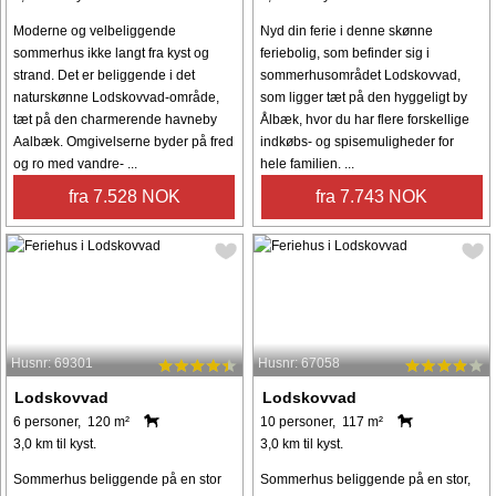
Moderne og velbeliggende
Nyd din ferie i denne skønne
sommerhus ikke langt fra kyst og
feriebolig, som befinder sig i
strand. Det er beliggende i det
sommerhusområdet Lodskovvad,
naturskønne Lodskovvad-område,
som ligger tæt på den hyggeligt by
tæt på den charmerende havneby
Ålbæk, hvor du har flere forskellige
Aalbæk. Omgivelserne byder på fred
indkøbs- og spisemuligheder for
og ro med vandre- ...
hele familien. ...
fra 7.528 NOK
fra 7.743 NOK
Husnr: 69301
Husnr: 67058
Lodskovvad
Lodskovvad
6 personer, 120 m²
10 personer, 117 m²
3,0 km til kyst.
3,0 km til kyst.
Sommerhus beliggende på en stor
Sommerhus beliggende på en stor,