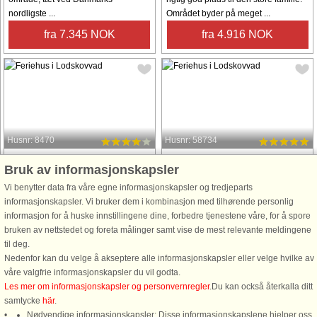
nordligste ...
Området byder på meget ...
fra 7.345 NOK
fra 4.916 NOK
Husnr: 8470
Husnr: 58734
Lodskovvad
Lodskovvad
Bruk av informasjonskapsler
8 personer, 96 m²
6 personer, 83 m²
Vi benytter data fra våre egne informasjonskapsler og tredjeparts
2,2 km til kyst.
2,3 km til kyst.
informasjonskapsler. Vi bruker dem i kombinasjon med tilhørende personlig
Sommerhus med spabad
Oplev Nordjylland - på mindre end
informasjon for å huske innstillingene dine, forbedre tjenestene våre, for å spore
beliggende i indlandsklit i
en time kan du nå mange af de
bruken av nettstedet og foreta målinger samt vise de mest relevante meldingene
Lodskovvad tæt på børnevenlig
populære attraktioner, turistmål og
til deg.
badestrand og Ålbæk. Huset er
turistbyer i Nordjylland. Der er kort
Nedenfor kan du velge å akseptere alle informasjonskapsler eller velge hvilke av
enkelt, lyst og velindrettet med
afstand til både vest- og østkysten,
våre valgfrie informasjonskapsler du vil godta.
køkken-alrum/stue med loft til kip
så der er rig mulighed for ...
Les mer om informasjonskapsler og personvernregler
.Du kan också återkalla ditt
samt udgang til morgenterrasse. ...
samtycke
här
.
Nødvendige informasjonskapsler: Disse informasjonskapslene hjelper oss