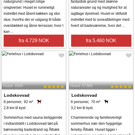
naturgrund i meget rolige
fantastisk grund med skønne
omgivelser. Huset er rummeligt
naturarealer og rig mulighed for at
indrettet med åbent køkken og stor
iagttage dyrelivet. Huset er stilfuldt
stue, hvorfra der er udgang til både
indrettet med to soveafdelinger med
overdækket og åbne terrasser, hvor I
hvert sit badeværelse, hvor det ...
kan ...
fra 4.729 NOK
fra 5.460 NOK
Husnr: 4345
Husnr: 57385
Lodskovvad
Lodskovvad
8 personer, 92 m²
6 personer, 70 m²
2,8 km til kyst.
3,2 km til kyst.
Sommerhus med sauna beliggende
Charmerende og familievenligt
i indlandsklit i Lodskovvad tæt på
sommerhus nær den hyggelige
børnevenlig badestrand og Ålbæk.
ferieby Ålbæk. Huset ligger i