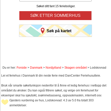
Søket ditt fant 15 ferieboliger.
SØK ETTER SOMMERHUS
Søk på kartet
Du er her:
Forside
>
Danmark
>
Nordjylland
>
Skagen området
> Lodskovvad
Lei et feriehus i Danmark til din neste ferie med DanCenter Feriehusutleie.
Bruk vår smarte søkefunksjon nedenfor til å finne et ledig feriehus i nettopp det
området du ønsker. Du kan også filtrere søket, og velge om feriehuset for
eksempel skal ha sjøutsikt, svømmebasseng, oppvaskmaskin, internett osv.
Gjesters vurdering av hus, Lodskovvad: 4.3 av 5.0 fra totalt 303
anmeldelser.