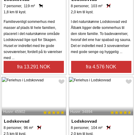
7 personer, 119 m²
8 personer, 103 m²
1,8 km til kyst.
2,0 km til kyst.
Familievenligt sommerhus med
I det naturskønne Lodskovvad ved
masser af plads til hele familien,
Ålbæk ligger dette sommerhus til
placeret i det naturskønne område
den store familie. To badeværelser,
Lodskovvad lige syd for Skagen.
hvoraf det ene har spabad og sauna.
Huset er indrettet med tre gode
Det er indrettet med 3 soveværelser
soveværelser, fordelt på to værelser
med gode senge og hyggelig ...
med ...
fra 13.291 NOK
fra 4.576 NOK
Husnr: 45902
Husnr: 34894
Lodskovvad
Lodskovvad
8 personer, 96 m²
8 personer, 104 m²
2,5 km til kyst.
2,0 km til kyst.