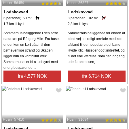
Husnr: 56459
Husnr: 36327
Lodskovvad
Lodskovvad
6 personer, 60 m²
8 personer, 102 m²
1,7 km til kyst.
2,8 km til kyst.
Sommerhus beliggende i den flotte
Sommerhus beliggende for enden af
natur tæt på Råbjerg Mile. Fra huset
blind vej i et roligt område med kort
er der kun en kort gåtur til den
afstand til den populære golfbane
børnevenlige strand og Skagen
Hvide Klit. Huset er godt indrettet, og
ligger kun en kort biltur væk.
til det ene værelse, som har indgang
Sommerhuset er bl.a. udstyret med
ude fra terrassen, ...
energibesparende ...
fra 4.577 NOK
fra 6.714 NOK
Husnr: 57410
Husnr: 31684
Lodskovvad
Lodskovvad