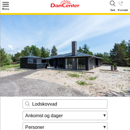
×
Menu
Søk
Kontakt
Søk
Tilbud
Inspirasjon
Info
Service
Kontakt
Eier login
Lodskovvad
Ankomst og dager
Personer