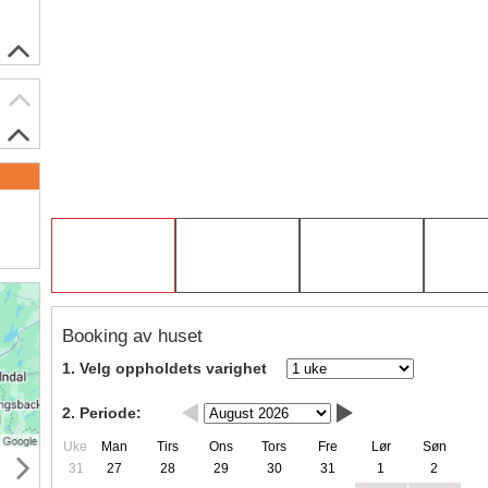
Booking av huset
1. Velg oppholdets varighet
2. Periode:
Uke
Man
Tirs
Ons
Tors
Fre
Lør
Søn
31
27
28
29
30
31
1
2