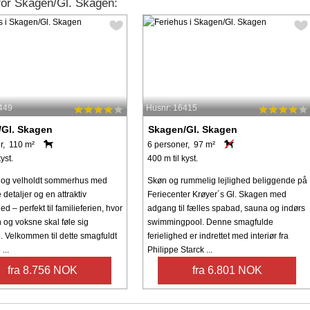
 for Skagen/Gl. Skagen:
449
Husnr: 16415
Gl. Skagen
Skagen/Gl. Skagen
r, 110 m²
6 personer, 97 m²
yst.
400 m til kyst.
ldt og velholdt sommerhus med
Skøn og rummelig lejlighed beliggende på
 detaljer og en attraktiv
Feriecenter Krøyer´s Gl. Skagen med
d – perfekt til familieferien, hvor
adgang til fælles spabad, sauna og indørs
 og voksne skal føle sig
swimmingpool. Denne smagfulde
. Velkommen til dette smagfuldt
ferielighed er indrettet med interiør fra
...
Philippe Starck ...
fra 8.756 NOK
fra 6.801 NOK