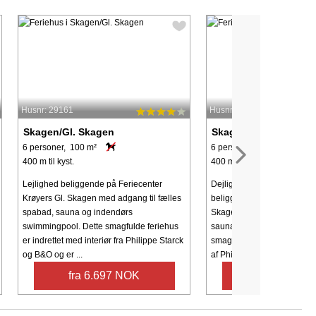
Husnr: 29161
Husnr: 44754
Skagen/Gl. Skagen
Skagen/Gl. Skagen
6 personer, 100 m²
6 personer, 100 m²
400 m til kyst.
400 m til kyst.
Lejlighed beliggende på Feriecenter
Dejlig og rummelig ferielej
Krøyers Gl. Skagen med adgang til fælles
beliggende på Feriecenter 
spabad, sauna og indendørs
Skagen med adgang til fæl
swimmingpool. Dette smagfulde feriehus
sauna og indendørs swimmi
er indrettet med interiør fra Philippe Starck
smagfulde feriehus, indrette
og B&O og er ...
af Philippe ...
fra 6.697 NOK
fra 6.608 