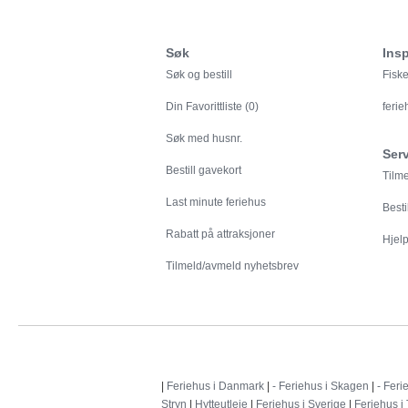
Søk
Insp
Søk og bestill
Fiske
Din
Favorittliste (0)
feri
Søk med husnr.
Ser
Bestill gavekort
Tilm
Last minute feriehus
Besti
Rabatt på attraksjoner
Hjelp 
Tilmeld/avmeld nyhetsbrev
|
Feriehus i Danmark
|
- Feriehus i Skagen
|
- Feri
Stryn
|
Hytteutleie
|
Feriehus i Sverige
|
Feriehus i