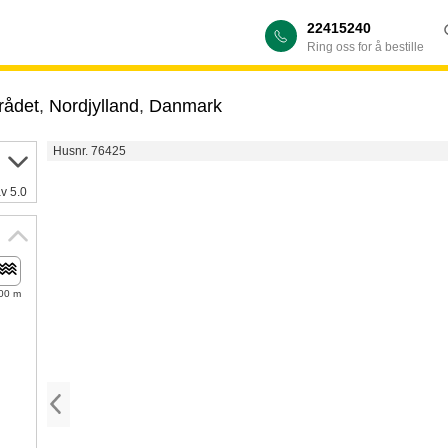
22415240
Ring oss for å bestille
rådet
,
Nordjylland
,
Danmark
Husnr. 76425
av 5.0
00 m