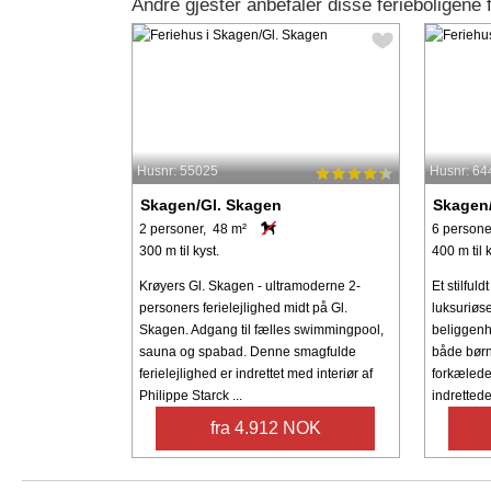
Andre gjester anbefaler disse ferieboligene
Husnr: 55025
Husnr: 64
Skagen/Gl. Skagen
Skagen/
2 personer, 48 m²
6 persone
300 m til kyst.
400 m til k
Krøyers Gl. Skagen - ultramoderne 2-
Et stilfu
personers ferielejlighed midt på Gl.
luksuriøse
Skagen. Adgang til fælles swimmingpool,
beliggenhe
sauna og spabad. Denne smagfulde
både børn
ferielejlighed er indrettet med interiør af
forkælede
Philippe Starck ...
indrettede 
fra 4.912 NOK