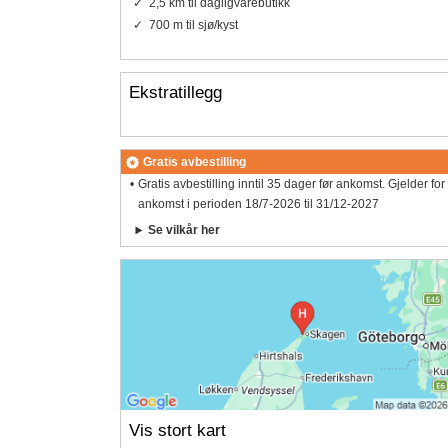
2,5 km til dagligvarebutikk
700 m til sjø/kyst
Ekstratillegg
Gratis avbestilling
Gratis avbestilling inntil 35 dager før ankomst. Gjelder for
ankomst i perioden 18/7-2026 til 31/12-2027
Se vilkår her
Vis stort kart