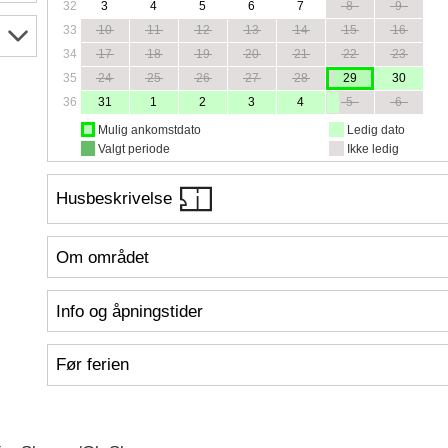
32
3
4
5
6
7
8
9
33
10
11
12
13
14
15
16
34
17
18
19
20
21
22
23
35
24
25
26
27
28
29
30
36
31
1
2
3
4
5
6
Mulig ankomstdato
Ledig dato
Valgt periode
Ikke ledig
Husbeskrivelse
Om området
Info og åpningstider
Før ferien