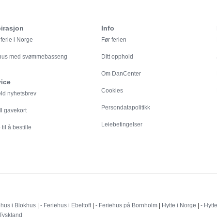
irasjon
Info
ferie i Norge
Før ferien
ehus med svømmebasseng
Ditt opphold
Om DanCenter
vice
Cookies
eld nyhetsbrev
Persondatapolitikk
ll gavekort
Leiebetingelser
til å bestille
Destinationer
ehus i Blokhus
|
- Feriehus i Ebeltoft
|
- Feriehus på Bornholm
|
Hytte i Norge
|
- Hytt
 Tyskland