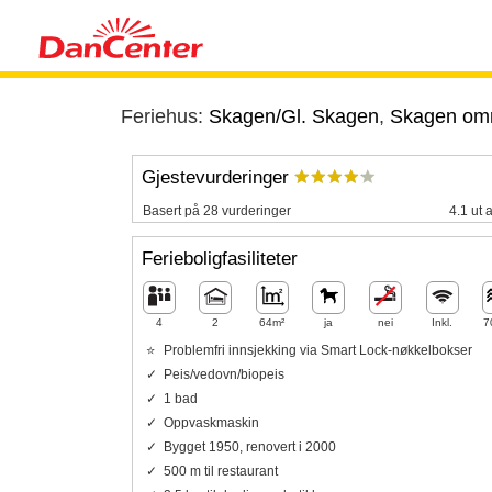
Feriehus:
Skagen/Gl. Skagen
,
Skagen om
Gjestevurderinger
Basert på 28 vurderinger
4.1 ut 
Ferieboligfasiliteter
4
2
64m²
ja
nei
Inkl.
7
Problemfri innsjekking via Smart Lock-nøkkelbokser
Peis/vedovn/biopeis
1 bad
Oppvaskmaskin
Bygget 1950, renovert i 2000
500 m til restaurant