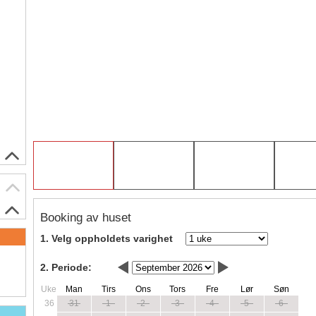
Booking av huset
1. Velg oppholdets varighet
2. Periode:
Uke
Man
Tirs
Ons
Tors
Fre
Lør
Søn
36
31
1
2
3
4
5
6