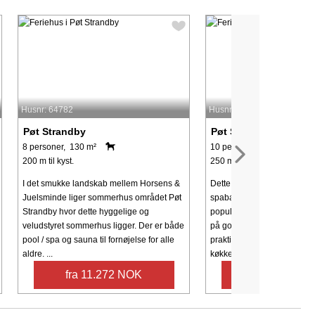
Husnr: 64782
Husnr: 25235
Pøt Strandby
Pøt Strandby
8 personer, 130 m²
10 personer, 130 m²
200 m til kyst.
250 m til kyst.
I det smukke landskab mellem Horsens &
Dette sommerhus med swi
Juelsminde liger sommerhus området Pøt
spabad og sauna er beligge
Strandby hvor dette hyggelige og
populære område nord for 
veludstyret sommerhus ligger. Der er både
på god badestrand. Somme
pool / spa og sauna til fornøjelse for alle
praktisk indrettet med gode 
aldre. ...
køkken-alrum, ...
fra 11.272 NOK
fra 9.606 