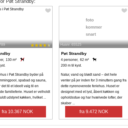
for Pøt Strandby:
foto
kommer
snart
789
Husnr: 65525
andby
Pøt Strandby
er, 130 m²
4 personer, 62 m²
yst.
200 m til kyst.
ehus i Pøt Strandby byder på
Natur, vand og blødt sand – det hele
immingpool, spabad og sauna,
venter på jer inden for 3 minutters gang fra
 det til et ideelt valg til en
dette nyrenoverede feriehus. Huset er
e familieferie. Huset er velholdt
designet med et lyst, åbent køkken og
uldt udstyret køkken, hvilket ...
opholdsstue og har hvælvede lofter, der
skaber ...
fra 10.367 NOK
fra 9.472 NOK