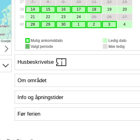
37
7
8
9
10
11
12
13
38
14
15
16
17
18
19
20
39
21
22
23
24
25
26
27
40
28
29
30
1
2
3
4
Mulig ankomstdato
Ledig dato
Valgt periode
Ikke ledig
Husbeskrivelse
Om området
Info og åpningstider
Før ferien