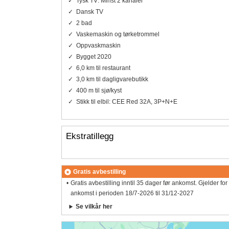
Tysk TV: Minst 2 kanaler
Dansk TV
2 bad
Vaskemaskin og tørketrommel
Oppvaskmaskin
Bygget 2020
6,0 km til restaurant
3,0 km til dagligvarebutikk
400 m til sjø/kyst
Stikk til elbil: CEE Red 32A, 3P+N+E
Ekstratillegg
Gratis avbestilling
Gratis avbestilling inntil 35 dager før ankomst. Gjelder for
ankomst i perioden 18/7-2026 til 31/12-2027
Se vilkår her