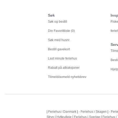
Søk
Insp
Søk og bestill
Fiske
Din
Favorittliste (0)
feri
Søk med husnr.
Ser
Bestill gavekort
Tilm
Last minute feriehus
Besti
Rabatt på attraksjoner
Hjelp 
Tilmeld/avmeld nyhetsbrev
|
Feriehus i Danmark
|
- Feriehus i Skagen
|
- Feri
Stryn
|
Hytteutleie
|
Feriehus i Sverige
|
Feriehus i