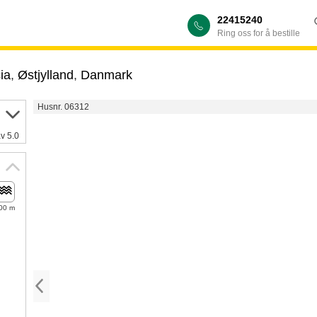
22415240
Ring oss for å bestille
ia
,
Østjylland
,
Danmark
Husnr. 06312
av 5.0
00 m