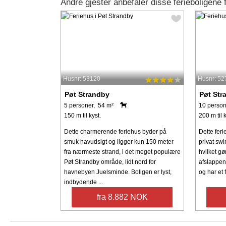
Andre gjester anbefaler disse ferieboligene 
Husnr: 53120
Husnr: 52
Pøt Strandby
Pøt Str
5 personer, 54 m²
10 person
150 m til kyst.
200 m til k
Dette charmerende feriehus byder på
Dette feri
smuk havudsigt og ligger kun 150 meter
privat sw
fra nærmeste strand, i det meget populære
hvilket gør
Pøt Strandby område, lidt nord for
afslappend
havnebyen Juelsminde. Boligen er lyst,
og har et f
indbydende ...
fra 8.882 NOK