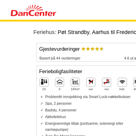
Feriehus:
Pøt Strandby
,
Aarhus til Frederic
Gjestevurderinger
Basert på 44 vurderinger
4.6 ut 
Ferieboligfasiliteter
10
3
160m²
nei
nei
Inkl.
4
Problemfri innsjekking via Smart Lock-nøkkelbokser
Spa, 2 personer
Badstu, 4 personer
Aktivitetshus
Energivennlige tiltak (jordvarme, solenergi eller
varmepumpe)