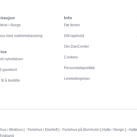
irasjon
Info
ferie i Norge
Før ferien
ehus med svømmebasseng
Ditt opphold
Om DanCenter
vice
Cookies
eld nyhetsbrev
Persondatapolitikk
ll gavekort
Leiebetingelser
til å bestille
Destinationer
ehus i Blokhus
|
- Feriehus i Ebeltoft
|
- Feriehus på Bornholm
|
Hytte i Norge
|
- Hytt
 Tyskland