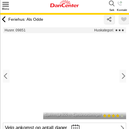
×
Menu
Søk
Kontakt
Søk
Feriehus: Als Odde
Tilbud
Husnr. 09851
Huskategori:
★★★
Inspirasjon
Info
Service
Kontakt
Eier login
Sjø/innsjø 800 m
Gjestevurderinger
Velg ankomst og antall dager