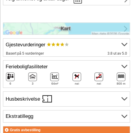
Kart
Gjestevurderinger
Basert på 5 vurderinger
3.8 ut av 5.0
Ferieboligfasiliteter
6
3
64m²
nei
nei
800 m
Husbeskrivelse
Ekstratillegg
Gratis avbestilling