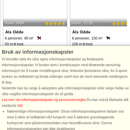
Husnr: 8468
Husnr: 71720
Als Odde
Als Odde
6 personer, 80 m²
8 personer, 100 m²
50 m til kyst.
100 m til kyst.
Bruk av informasjonskapsler
Vågn op til en fantastisk havudsigt i
I yderste række med panoramaudsig
dette charmerende feriehus i Als
til vandet ligger dette sommerhus på
Vi benytter data fra våre egne informasjonskapsler og tredjeparts
Odde, kun få skridt fra havet.
en naturgrund. Lys stue med store
informasjonskapsler. Vi bruker dem i kombinasjon med tilhørende personlig
Beliggende i rolige omgivelser med
vinduer og udgang til terrassen ud
informasjon for å huske innstillingene dine, forbedre tjenestene våre, for å spore
en generøs naturgrund på 1100 m² er
mod vandet. Køkkenet ligger i åben
bruken av nettstedet og foreta målinger samt vise de mest relevante meldingene
det et perfekt fristed for familier ...
forbindelse til stuen og ...
til deg.
Nedenfor kan du velge å akseptere alle informasjonskapsler eller velge hvilke av
våre valgfrie informasjonskapsler du vil godta.
fra 3.206 NOK
fra 4.412 NOK
Les mer om informasjonskapsler og personvernregler
.Du kan också återkalla ditt
samtycke
här
.
Nødvendige informasjonskapsler: Disse informasjonskapslene hjelper oss
med å sikre at nettstedet vårt fungerer ved å aktivere grunnleggende
funksjoner som påminnelseslisten over favoritthusene dine. Denne
informasjonskapselen kan ikke deaktiveres.