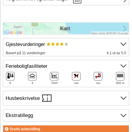
Kart
Gjestevurderinger
Basert på 11 vurderinger
4.1 ut av 5.0
Ferieboligfasiliteter
6
3
70m²
nei
nei
300 m
Husbeskrivelse
Ekstratillegg
Gratis avbestilling