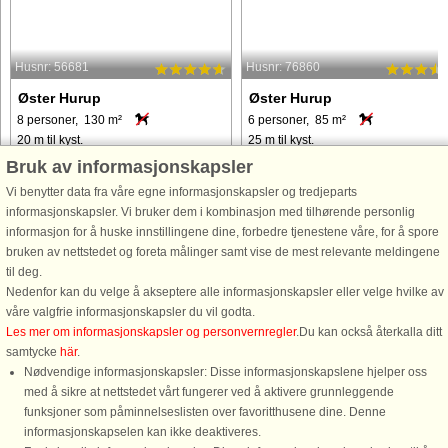
Husnr: 56681
Husnr: 76860
Øster Hurup
Øster Hurup
8 personer, 130 m²
6 personer, 85 m²
20 m til kyst.
25 m til kyst.
Bruk av informasjonskapsler
Sommerhus beliggende ved Øster
Sommerhus med spabad og sauna
Hurup havn med udsigt over Kattegat
beliggende direkte ned til stranden 
Vi benytter data fra våre egne informasjonskapsler og tredjeparts
og klitterne langs Øster Hurup strand.
i gåafstand til byen og havnen i Øste
informasjonskapsler. Vi bruker dem i kombinasjon med tilhørende personlig
Huset er holdt i lys, skandinavisk stil.
Hurup. Lys opholdsstue og spisestu
informasjon for å huske innstillingene dine, forbedre tjenestene våre, for å spore
Køkken/alrum med alt i hårde
med udsigt til vandet og i åben
bruken av nettstedet og foreta målinger samt vise de mest relevante meldingene
hvidevarer. Fra stuen og ...
forbindelse med køkkenet ...
til deg.
Nedenfor kan du velge å akseptere alle informasjonskapsler eller velge hvilke av
våre valgfrie informasjonskapsler du vil godta.
fra 7.456 NOK
fra 4.233 NOK
Les mer om informasjonskapsler og personvernregler
.Du kan också återkalla ditt
samtycke
här
.
Nødvendige informasjonskapsler: Disse informasjonskapslene hjelper oss
med å sikre at nettstedet vårt fungerer ved å aktivere grunnleggende
funksjoner som påminnelseslisten over favoritthusene dine. Denne
informasjonskapselen kan ikke deaktiveres.