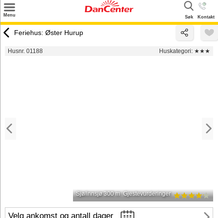
×
Menu
Søk
Kontakt
Søk
Feriehus: Øster Hurup
Tilbud
Husnr. 01188
Huskategori:
★★★
Inspirasjon
Info
Service
Kontakt
Eier login
Sjø/innsjø 300 m
Gjestevurderinger
Velg ankomst og antall dager