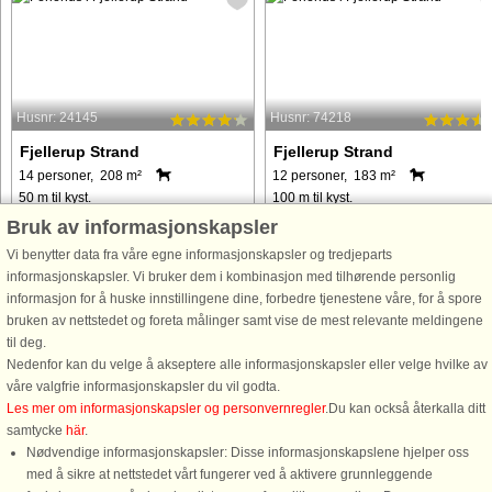
Husnr: 24145
Husnr: 74218
Fjellerup Strand
Fjellerup Strand
14 personer, 208 m²
12 personer, 183 m²
50 m til kyst.
100 m til kyst.
Bruk av informasjonskapsler
Velkommen til dette skønne
I et eftertragtet ferieområde med flot
sommerhus i Fjellerup, hvor I kan
udsigt over Kattegat ligger dette
Vi benytter data fra våre egne informasjonskapsler og tredjeparts
nyde havkig, privat wellness og
sommerhus med swimmingpool,
informasjonskapsler. Vi bruker dem i kombinasjon med tilhørende personlig
masser af plads til hele familien. Med
spabad og sauna på en naturgrund.
informasjon for å huske innstillingene dine, forbedre tjenestene våre, for å spore
blot 100 meter til stranden er
Her er I omgivet af et af Danmarks
bruken av nettstedet og foreta målinger samt vise de mest relevante meldingene
rammerne sat for en ferie, hvor I kan ...
skønneste naturlandskaber, hvor ...
til deg.
Nedenfor kan du velge å akseptere alle informasjonskapsler eller velge hvilke av
våre valgfrie informasjonskapsler du vil godta.
fra 17.952 NOK
fra 7.625 NOK
Les mer om informasjonskapsler og personvernregler
.Du kan också återkalla ditt
samtycke
här
.
Nødvendige informasjonskapsler: Disse informasjonskapslene hjelper oss
med å sikre at nettstedet vårt fungerer ved å aktivere grunnleggende