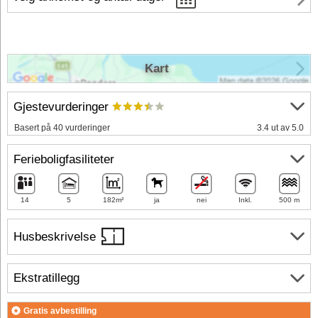
Kart
Gjestevurderinger
Basert på 40 vurderinger
3.4 ut av 5.0
Ferieboligfasiliteter
14
5
182m²
ja
nei
Inkl.
500 m
Husbeskrivelse
Ekstratillegg
Gratis avbestilling