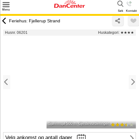
×
Menu
Søk
Kontakt
Søk
Feriehus: Fjellerup Strand
Tilbud
Husnr. 06201
Huskategori:
★★★★
Inspirasjon
Info
Service
Kontakt
Eier login
Sjø/innsjø 500 m
Gjestevurderinger
Velg ankomst og antall dager