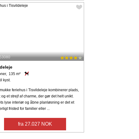
 53080
ldeleje
oner, 135 m²
il kyst.
mukke feriehus i Tisvildeleje kombinerer plads,
 og et strejf af charme, der gør det helt unikt.
s lyse interiør og åbne planløsning er det et
ligt fristed for familier eller ...
fra 27.027 NOK