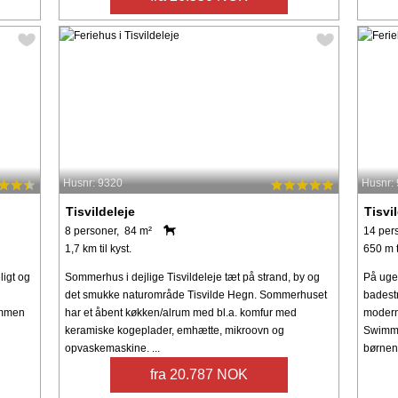
Husnr: 9320
Husnr:
Tisvildeleje
Tisvi
8 personer, 84 m²
14 per
1,7 km til kyst.
650 m t
igt og
Sommerhus i dejlige Tisvildeleje tæt på strand, by og
På uge
det smukke naturområde Tisvilde Hegn. Sommerhuset
badest
ommen
har et åbent køkken/alrum med bl.a. komfur med
moderne
keramiske kogeplader, emhætte, mikroovn og
Swimmi
opvaskemaskine. ...
børnene
fra 20.787 NOK