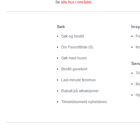
Se
alle hus i området
.
Søk
Insp
Søk og bestill
Fi
Din
Favorittliste (0)
fe
Søk med husnr.
Ser
Bestill gavekort
Ti
Last minute feriehus
Be
Rabatt på attraksjoner
Hj
Tilmeld/avmeld nyhetsbrev