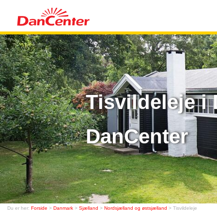
Tisvildeleje 
DanCenter
Du er her:
Forside
>
Danmark
>
Sjælland
>
Nordsjælland og østsjælland
> Tisvildeleje