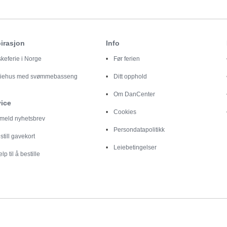
irasjon
Info
skeferie i Norge
Før ferien
riehus med svømmebasseng
Ditt opphold
Om DanCenter
vice
Cookies
lmeld nyhetsbrev
Persondatapolitikk
still gavekort
Leiebetingelser
elp til å bestille
Destinationer