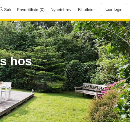
Eier login
Søk
Favorittliste (0)
Nyhetsbrev
Bli utleier
us hos