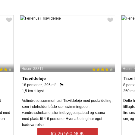
Husnr: 38811
Husnr:
Tisvildeleje
Tisvi
18 personer, 295 m²
8 pers
1,5 km til kyst.
250 m t
d
Velindrettet sommerhus i Tisvildeleje med poolafdeling,
Dette h
som indeholder både stor swimmingpool,
tilflug
ad med
vandrutschebane, stor indbygget spabad og sauna
fire s
den
med plads til 4-6 personer Hver afdeling har eget
cm, og 
badeværelse. ...
fra 26.550 NOK