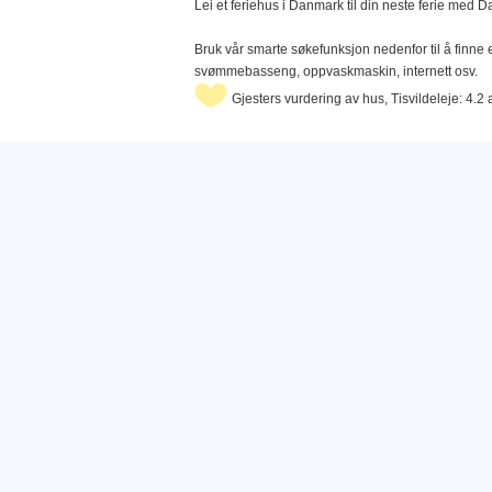
Lei et feriehus i Danmark til din neste ferie med 
Bruk vår smarte søkefunksjon nedenfor til å finne e
svømmebasseng, oppvaskmaskin, internett osv.
Gjesters vurdering av hus, Tisvildeleje: 4.2 