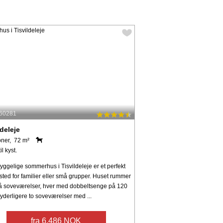
 60281
ldeleje
oner, 72 m²
il kyst.
yggelige sommerhus i Tisvildeleje er et perfekt
tssted for familier eller små grupper. Huset rummer
må soveværelser, hver med dobbeltsenge på 120
yderligere to soveværelser med ...
fra 6.486 NOK