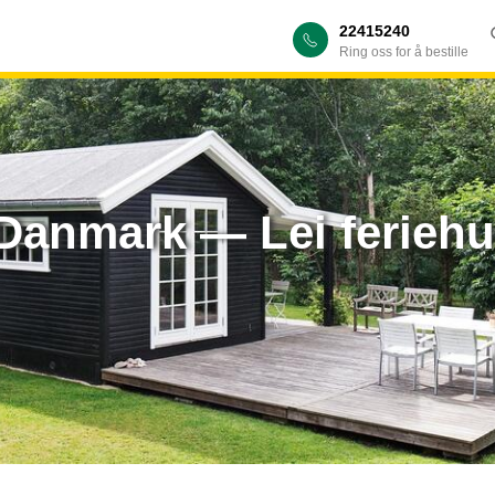
22415240
Ring oss for å bestille
i Danmark — Lei ferieh