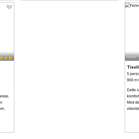
Husnr:
Tisvi
5 pers
900 m t
Dette s
eleje,
komfort
r.
Med det
vn,
vidunder