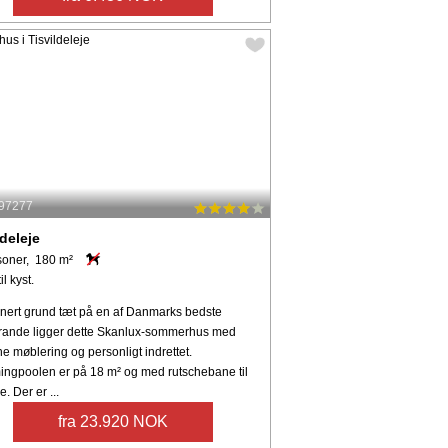
 97277
ldeleje
soner, 180 m²
il kyst.
nert grund tæt på en af Danmarks bedste
rande ligger dette Skanlux-sommerhus med
 møblering og personligt indrettet.
ngpoolen er på 18 m² og med rutschebane til
. Der er ...
fra 23.920 NOK