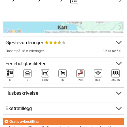
Kart
Gjestevurderinger
Basert på 18 vurderinger
3.6 ut av 5.0
Ferieboligfasiliteter
6
3
87m²
ja
nei
Inkl.
250 m
Husbeskrivelse
Ekstratillegg
Gratis avbestilling