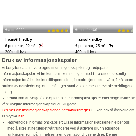
Husnr: 6551
Husnr: 44486
Fanø/Rindby
Fanø/Rindby
6 personer, 90 m²
6 personer, 75 m²
300 m til kyst.
400 m til kyst.
Bruk av informasjonskapsler
Sommerhus med spabad og sauna
Dette charmerende feriehus ligger p
beliggende på stor naturgrund i
Vesterhavsøen Fanø, tæt på Rindby
Vi benytter data fra våre egne informasjonskapsler og tredjeparts
Rindby. Huset er lyst indrettet med stor
Strand, og er gennemgribende
informasjonskapsler. Vi bruker dem i kombinasjon med tilhørende personlig
stue med brændeovn i delvis åben
renoveret i 2010. Lyst og
informasjon for å huske innstillingene dine, forbedre tjenestene våre, for å spore
forbindelse til stue og spiseplads.
imødekommende står det på en
bruken av nettstedet og foreta målinger samt vise de mest relevante meldingene
Hele vejen rundt om huset er ...
enestående beliggenhed på toppen 
til deg.
​​en klit ...
Nedenfor kan du velge å akseptere alle informasjonskapsler eller velge hvilke av
våre valgfrie informasjonskapsler du vil godta.
fra 6.363 NOK
fra 5.448 NOK
Les mer om informasjonskapsler og personvernregler
.Du kan också återkalla ditt
samtycke
här
.
Nødvendige informasjonskapsler: Disse informasjonskapslene hjelper oss
med å sikre at nettstedet vårt fungerer ved å aktivere grunnleggende
funksjoner som påminnelseslisten over favoritthusene dine. Denne