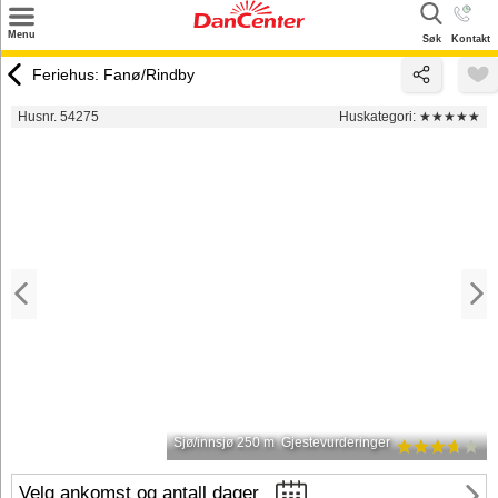
×
Menu
Søk
Kontakt
Søk
Feriehus: Fanø/Rindby
Tilbud
Husnr. 54275
Huskategori:
★★★★★
Inspirasjon
Info
Service
Kontakt
Eier login
Sjø/innsjø 250 m
Gjestevurderinger
Velg ankomst og antall dager