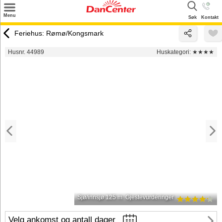
×
Menu
Søk
Kontakt
Søk
Feriehus: Rømø/Kongsmark
Tilbud
Husnr. 44989
Huskategori:
★★★★
Inspirasjon
Info
Service
Kontakt
Eier login
Sjø/innsjø 125 m
Gjestevurderinger
Velg ankomst og antall dager