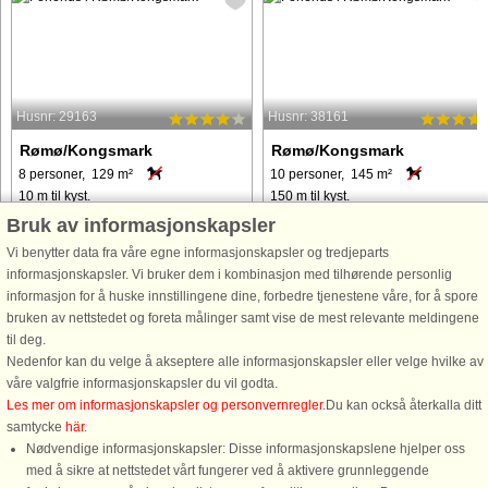
Husnr: 29163
Husnr: 38161
Rømø/Kongsmark
Rømø/Kongsmark
8 personer, 129 m²
10 personer, 145 m²
10 m til kyst.
150 m til kyst.
Bruk av informasjonskapsler
Særdeles attraktiv beliggenhed et
Rummeligt sommerhus på Rømø me
stenkast fra Vadehavet, Europas
panoramaudsigt over vadehavet. I
Vi benytter data fra våre egne informasjonskapsler og tredjeparts
største "spisekammer" for trækfugle.
stueplan er der en pæn entre, et stort
informasjonskapsler. Vi bruker dem i kombinasjon med tilhørende personlig
Dette rækkehus har fra både terrasse,
åbent køkken/alrum i forbindelse me
informasjon for å huske innstillingene dine, forbedre tjenestene våre, for å spore
stueplan og 1. sal direkte udsigt over
stor opholdsstue med udgang til
bruken av nettstedet og foreta målinger samt vise de mest relevante meldingene
Vadehavet. Huset har ...
terrassen og et badeværelse ...
til deg.
Nedenfor kan du velge å akseptere alle informasjonskapsler eller velge hvilke av
våre valgfrie informasjonskapsler du vil godta.
fra 7.188 NOK
fra 19.167 NOK
Les mer om informasjonskapsler og personvernregler
.Du kan också återkalla ditt
samtycke
här
.
Nødvendige informasjonskapsler: Disse informasjonskapslene hjelper oss
med å sikre at nettstedet vårt fungerer ved å aktivere grunnleggende