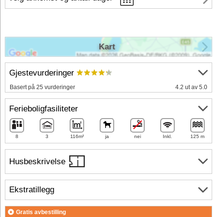
Kart
Gjestevurderinger
Basert på 25 vurderinger
4.2 ut av 5.0
Ferieboligfasiliteter
8
3
116m²
ja
nei
Inkl.
125 m
Husbeskrivelse
Ekstratillegg
Gratis avbestilling