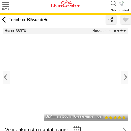
×
Menu
Søk
Kontakt
Søk
Feriehus: Blåvand/Ho
Tilbud
Husnr. 38578
Huskategori:
★★★★
Inspirasjon
Info
Service
Kontakt
Eier login
Sjø/innsjø 200 m
Gjestevurderinger
Velg ankomst og antall dager