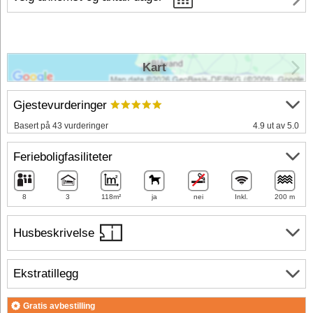
Kart
Gjestevurderinger
Basert på 43 vurderinger
4.9 ut av 5.0
Ferieboligfasiliteter
8
3
118m²
ja
nei
Inkl.
200 m
Husbeskrivelse
Ekstratillegg
Gratis avbestilling