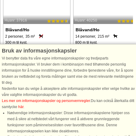
Husnr: 37916
Husnr: 40250
Blåvand/Ho
Blåvand/Ho
2 personer, 35 m²
14 personer, 215 m²
300 m til kyst.
800 m til kyst.
Bruk av informasjonskapsler
På en stor naturgrund (13.000 m²)
Dette hus ligger i Ho Feriecenter, so
ligger dette sommerhus. Der er
er omgivet af hav med Ho Bugt mod
Vi benytter data fra våre egne informasjonskapsler og tredjeparts
installeret energibesparende
øst, Esperance Bugt mod syd og
informasjonskapsler. Vi bruker dem i kombinasjon med tilhørende personlig
varmepumpe. Dobbeltsengen er en
Vesterhavet mod vest. Er I mere til
informasjon for å huske innstillingene dine, forbedre tjenestene våre, for å spore
3/4 seng. Fra husets terrasse er der
vandrutsjebaner og opvarmet
bruken av nettstedet og foreta målinger samt vise de mest relevante meldingene
udsigt over Ho bugt.
badevand, så kan I også besøge
til deg.
badelandet, ...
Nedenfor kan du velge å akseptere alle informasjonskapsler eller velge hvilke av
våre valgfrie informasjonskapsler du vil godta.
fra 3.613 NOK
fra 7.941 NOK
Les mer om informasjonskapsler og personvernregler
.Du kan också återkalla ditt
samtycke
här
.
Nødvendige informasjonskapsler: Disse informasjonskapslene hjelper oss
med å sikre at nettstedet vårt fungerer ved å aktivere grunnleggende
funksjoner som påminnelseslisten over favoritthusene dine. Denne
informasjonskapselen kan ikke deaktiveres.