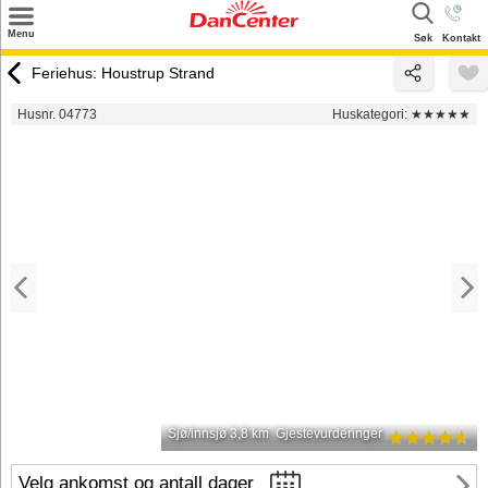
×
Menu
Søk
Kontakt
Søk
Feriehus: Houstrup Strand
Tilbud
Husnr. 04773
Huskategori:
★★★★★
Inspirasjon
Info
Service
Kontakt
Eier login
Sjø/innsjø 3,8 km
Gjestevurderinger
Velg ankomst og antall dager