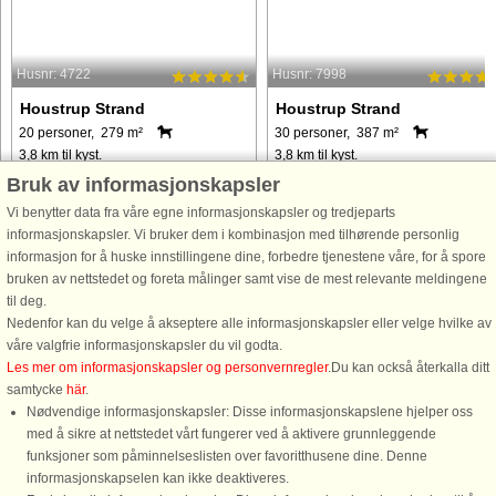
Husnr: 4722
Husnr: 7998
Houstrup Strand
Houstrup Strand
20 personer, 279 m²
30 personer, 387 m²
3,8 km til kyst.
3,8 km til kyst.
Bruk av informasjonskapsler
Velindrettet sommerhus ved Houstrup
I dette velindrettet luksussommerhus
Strand. Husets poolafdeling
er der med de 12 soveværelser og
Vi benytter data fra våre egne informasjonskapsler og tredjeparts
indeholder både stor swimmingpool,
hemsen plads til hele 30 feriegæster.
informasjonskapsler. Vi bruker dem i kombinasjon med tilhørende personlig
svømmetræner, stort indbygget
Husets store aktivitetsrum er udstyret
informasjon for å huske innstillingene dine, forbedre tjenestene våre, for å spore
spabad og sauna med plads til 4-6
med en bar, et sofaområde og
bruken av nettstedet og foreta målinger samt vise de mest relevante meldingene
personer. Swimmingpoolen er på 18
alverdens spil, som indbyder ...
til deg.
m² og ...
Nedenfor kan du velge å akseptere alle informasjonskapsler eller velge hvilke av
våre valgfrie informasjonskapsler du vil godta.
fra 21.660 NOK
fra 19.069 NOK
Les mer om informasjonskapsler og personvernregler
.Du kan också återkalla ditt
samtycke
här
.
Nødvendige informasjonskapsler: Disse informasjonskapslene hjelper oss
med å sikre at nettstedet vårt fungerer ved å aktivere grunnleggende
funksjoner som påminnelseslisten over favoritthusene dine. Denne
informasjonskapselen kan ikke deaktiveres.