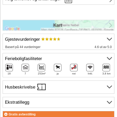
Kart
Gjestevurderinger
Basert på 44 vurderinger
4.6 ut av 5.0
Ferieboligfasiliteter
18
7
253m²
ja
nei
Inkl.
3,8 km
Husbeskrivelse
Ekstratillegg
Gratis avbestilling