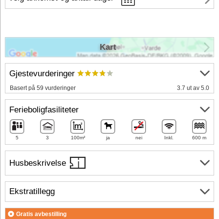
Kart
Gjestevurderinger
Basert på 59 vurderinger
3.7 ut av 5.0
Ferieboligfasiliteter
5
3
100m²
ja
nei
Inkl.
600 m
Husbeskrivelse
Ekstratillegg
Gratis avbestilling