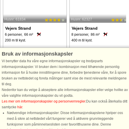
Husnr: 61834
Husnr: 62327
Vejers Strand
Vejers Strand
6 personer, 66 m²
8 personer, 86 m²
200 m til kyst.
400 m til kyst.
Moderniseret sommerhus beliggende
Traditionelt sommerhus beliggende
Bruk av informasjonskapsler
på en klitgrund og ka. 3 min gang fra
på 3500 m2 naturgrund med mange
byen og den lange, hvide sandstrand.
træer og kun ca. 400 m til Vesterhave
Vi benytter data fra våre egne informasjonskapsler og tredjeparts
Huset er godt indrettet med et stort
ved Vejers. Sommerhuset er
informasjonskapsler. Vi bruker dem i kombinasjon med tilhørende personlig
køkken/alrum, rummelige værelser og
veldisponeret indrettet med et
informasjon for å huske innstillingene dine, forbedre tjenestene våre, for å spore
en læfyldt terrasse. ...
værelse- og badafsnit, separat
bruken av nettstedet og foreta målinger samt vise de mest relevante meldingene
køkken ...
til deg.
Nedenfor kan du velge å akseptere alle informasjonskapsler eller velge hvilke av
våre valgfrie informasjonskapsler du vil godta.
fra 5.274 NOK
fra 9.587 NOK
Les mer om informasjonskapsler og personvernregler
.Du kan också återkalla ditt
samtycke
här
.
Nødvendige informasjonskapsler: Disse informasjonskapslene hjelper oss
med å sikre at nettstedet vårt fungerer ved å aktivere grunnleggende
funksjoner som påminnelseslisten over favoritthusene dine. Denne