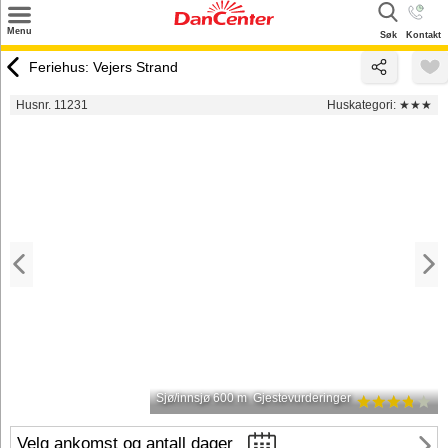
×
Menu
Søk
Kontakt
Søk
Feriehus: Vejers Strand
Tilbud
Husnr. 11231
Huskategori:
★★★
Inspirasjon
Info
Service
Kontakt
Eier login
Sjø/innsjø 600 m
Gjestevurderinger
Velg ankomst og antall dager