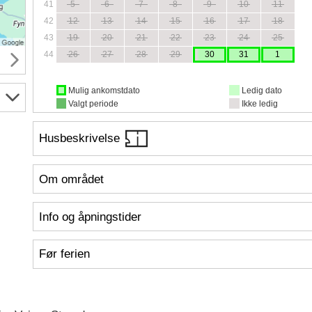
41
5
6
7
8
9
10
11
42
12
13
14
15
16
17
18
43
19
20
21
22
23
24
25
44
26
27
28
29
30
31
1
Mulig ankomstdato
Ledig dato
Valgt periode
Ikke ledig
Husbeskrivelse
Om området
Info og åpningstider
Før ferien