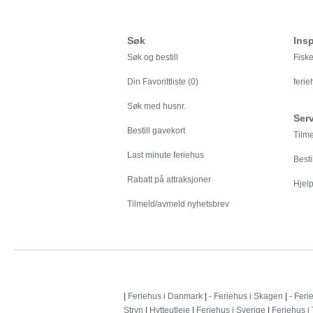
Søk
Insp
Søk og bestill
Fiske
Din
Favorittliste (0)
feri
Søk med husnr.
Ser
Bestill gavekort
Tilm
Last minute feriehus
Besti
Rabatt på attraksjoner
Hjelp 
Tilmeld/avmeld nyhetsbrev
|
Feriehus i Danmark
|
- Feriehus i Skagen
|
- Feri
Stryn
|
Hytteutleie
|
Feriehus i Sverige
|
Feriehus i