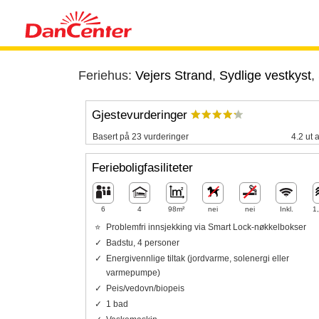
Feriehus:
Vejers Strand
,
Sydlige vestkyst
,
Gjestevurderinger
Basert på 23 vurderinger
4.2 ut 
Ferieboligfasiliteter
6
4
98m²
nei
nei
Inkl.
1
Problemfri innsjekking via Smart Lock-nøkkelbokser
Badstu, 4 personer
Energivennlige tiltak (jordvarme, solenergi eller
varmepumpe)
Peis/vedovn/biopeis
1 bad