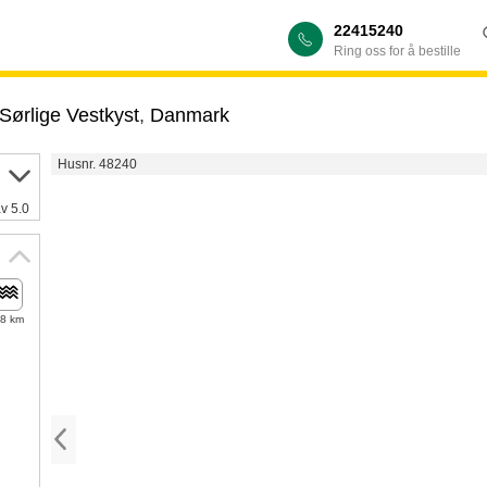
22415240
Ring oss for å bestille
Sørlige Vestkyst
,
Danmark
Husnr. 48240
av 5.0
,8 km