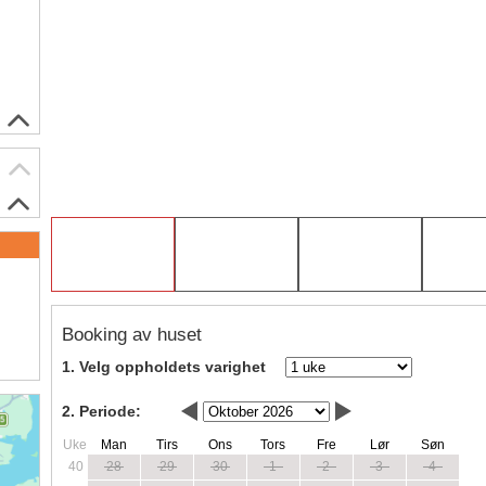
Booking av huset
1. Velg oppholdets varighet
2. Periode:
Uke
Man
Tirs
Ons
Tors
Fre
Lør
Søn
40
28
29
30
1
2
3
4