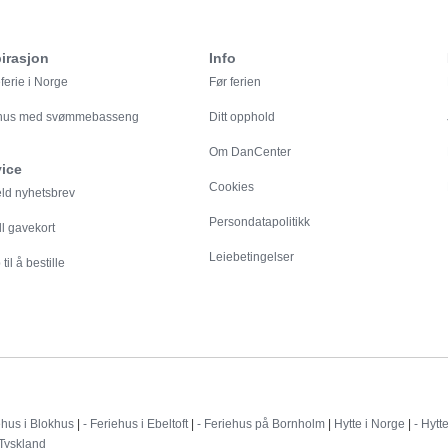
irasjon
Info
ferie i Norge
Før ferien
ehus med svømmebasseng
Ditt opphold
Om DanCenter
vice
Cookies
eld nyhetsbrev
Persondatapolitikk
ll gavekort
Leiebetingelser
til å bestille
Destinationer
ehus i Blokhus
|
- Feriehus i Ebeltoft
|
- Feriehus på Bornholm
|
Hytte i Norge
|
- Hytt
 Tyskland