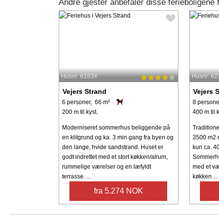
Andre gjester anbefaler disse ferieboligene 
Husnr: 61834
Husnr: 62
Vejers Strand
Vejers 
6 personer, 66 m²
8 persone
200 m til kyst.
400 m til k
Moderniseret sommerhus beliggende på
Tradition
en klitgrund og ka. 3 min gang fra byen og
3500 m2 
den lange, hvide sandstrand. Huset er
kun ca. 40
godt indrettet med et stort køkken/alrum,
Sommerhus
rummelige værelser og en læfyldt
med et væ
terrasse. ...
køkken ...
fra 5.274 NOK