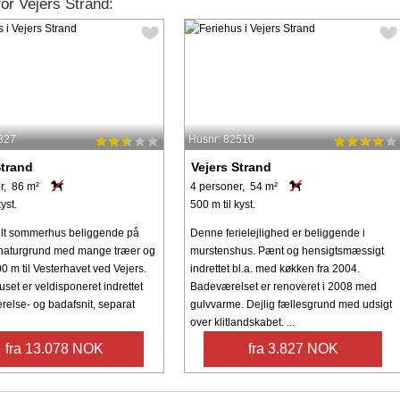
for Vejers Strand:
327
Husnr: 82510
Strand
Vejers Strand
r, 86 m²
4 personer, 54 m²
yst.
500 m til kyst.
elt sommerhus beliggende på
Denne ferielejlighed er beliggende i
naturgrund med mange træer og
murstenshus. Pænt og hensigtsmæssigt
0 m til Vesterhavet ved Vejers.
indrettet bl.a. med køkken fra 2004.
et er veldisponeret indrettet
Badeværelset er renoveret i 2008 med
relse- og badafsnit, separat
gulvvarme. Dejlig fællesgrund med udsigt
over klitlandskabet. ...
fra 13.078 NOK
fra 3.827 NOK