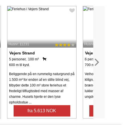
Husnr: 11231
Husnr: 82494
Vejers Strand
Vejers Strand
5 personer, 100 m²
6 personer, 81 m²
600 m til kyst.
700 m til kyst.
Beliggende på en rummelig naturgrund på
Velholdt træsommerhus be
1.500 m² for enden af ​​en stille blind vej,
klitgrund. Moderne møbleri
tilbyder dette 100 m² store feriehus et
brændeovn. Køkken fra 200
fredeligt tilflugtssted med masser af
lukket gårdhave. Udlejes ikk
charme. Husets hjerte er den lyse
ungdomsgrupper.
opholdsstue ...
fra 5.613 NOK
fra 4.004 