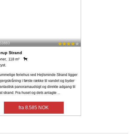
 53883
rup Strand
oner, 118 m²
kyst.
rummelige feriehus ved Hejlsminde Strand ligger
jergskråning i første række til vandet og byder
antastisk panoramaudsigt og direkte adgang til
at strand. Fra huset og dets anlagte ...
fra 8.585 NOK