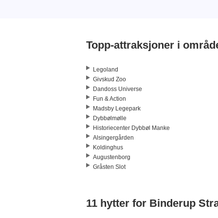
Topp-attraksjoner i områd
Legoland
Givskud Zoo
Dandoss Universe
Fun & Action
Madsby Legepark
Dybbølmølle
Historiecenter Dybbøl Manke
Alsingergården
Koldinghus
Augustenborg
Gråsten Slot
11 hytter for Binderup Str