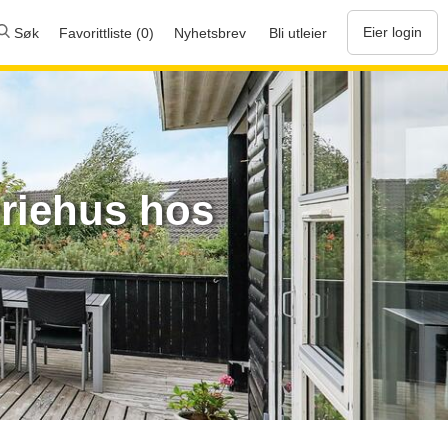
Eier login
Søk
Favorittliste (0)
Nyhetsbrev
Bli utleier
eriehus hos