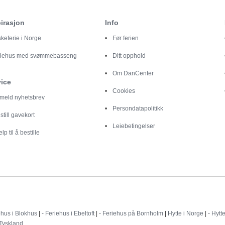
irasjon
Info
skeferie i Norge
Før ferien
riehus med svømmebasseng
Ditt opphold
Om DanCenter
vice
Cookies
lmeld nyhetsbrev
Persondatapolitikk
still gavekort
Leiebetingelser
elp til å bestille
Destinationer
ehus i Blokhus
|
- Feriehus i Ebeltoft
|
- Feriehus på Bornholm
|
Hytte i Norge
|
- Hytt
 Tyskland