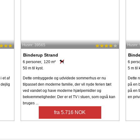
Husnr: 39565
Husnr:
Binderup Strand
Binde
6 personer, 120 m²
6 pers
50 m til kyst.
5 m til 
 et af
Dette ombyggede og udvidede sommerhus er nu
Dette 
dejlig
tilpasset den moderne familie, der vil nyde ferien tæt
på en b
ved vandet og have moderne hjælpemidler og
på en f
bekvemmeligheder. Der er et TV i stuen, som også kan
en priv
bruges ...
fra 5.716 NOK