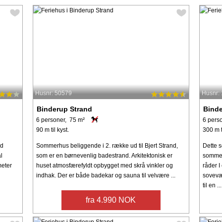
Husnr: 50579
Husnr:
Binderup Strand
Binde
6 personer, 75 m²
6 pers
90 m til kyst.
300 m t
ed
Sommerhus beliggende i 2. række ud til Bjert Strand,
Dette 
l
som er en børnevenlig badestrand. Arkitektonisk er
sommer
meter
huset atmosfærefyldt opbygget med skrå vinkler og
råder 
indhak. Der er både badekar og sauna til velvære ...
sovevæ
til en ...
fra 4.990 NOK