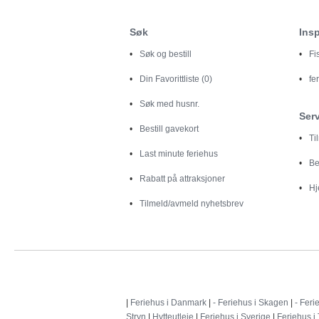
Søk
Insp
Søk og bestill
Fi
Din
Favorittliste (0)
fe
Søk med husnr.
Ser
Bestill gavekort
Ti
Last minute feriehus
Be
Rabatt på attraksjoner
Hj
Tilmeld/avmeld nyhetsbrev
|
Feriehus i Danmark
|
- Feriehus i Skagen
|
- Feri
Stryn
|
Hytteutleie
|
Feriehus i Sverige
|
Feriehus i