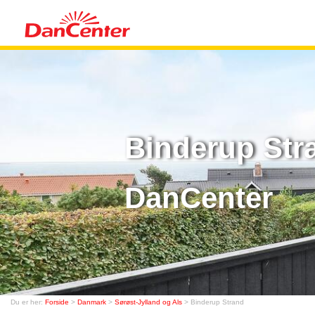
Binderup Str
DanCenter
Du er her:
Forside
>
Danmark
>
Sørøst-Jylland og Als
> Binderup Strand