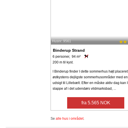
Husnr: 9561
Binderup Strand
6 personer, 94 m²
200 m til kyst.
I Binderup finder I dette sommerhus højt placeret i
østkystens dejligste sommerhusområder med en 
udsigt til Lillebælt. Efter en måske aktiv dag kan I
slappe af i det udendørs vildmarksbad, ...
fra 5.565 NOK
Se
alle hus i området
.