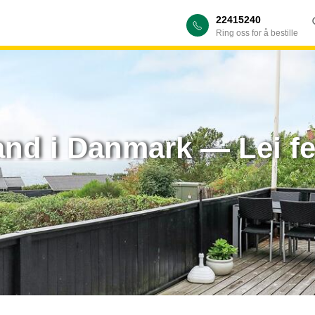
22415240
Ring oss for å bestille
and i Danmark — Lei f