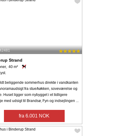
 42481
rup Strand
oner, 40 m²
kyst.
uldt beliggende sommerhus direkte i vandkanten
noramaudsigt fra stue/køkken, soveværelse og
e. Huset ligger som nybygget i et tidligere
eje med udsigt til Brandsø, Fyn og indsejlingen ...
fra 6.001 NOK