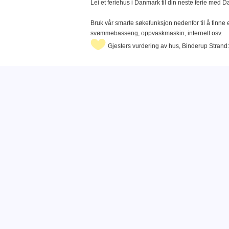
Lei et feriehus i Danmark til din neste ferie med 
Bruk vår smarte søkefunksjon nedenfor til å finne e
svømmebasseng, oppvaskmaskin, internett osv.
Gjesters vurdering av hus, Binderup Strand: 