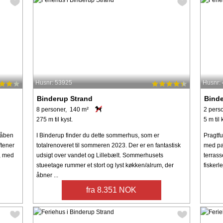
Husnr: 53925
Husnr:
Binderup Strand
Binde
8 personer, 140 m²
2 pers
275 m til kyst.
5 m til 
 åben
I Binderup finder du dette sommerhus, som er
Pragtf
ftener
totalrenoveret til sommeren 2023. Der er en fantastisk
med pa
e, med
udsigt over vandet og Lillebælt. Sommerhusets
terrass
stueetage rummer et stort og lyst køkken/alrum, der
fiskerl
åbner ...
fra 8.351 NOK