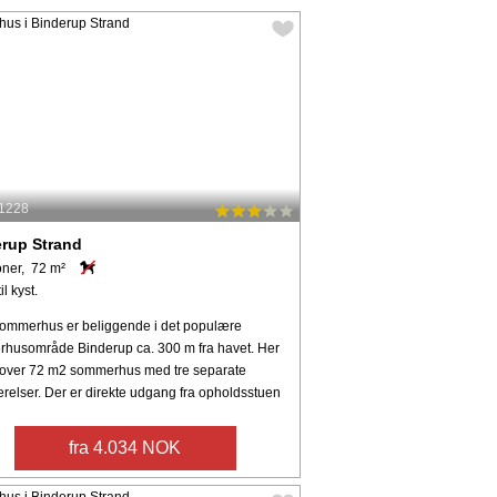
 1228
rup Strand
oner, 72 m²
il kyst.
sommerhus er beliggende i det populære
husområde Binderup ca. 300 m fra havet. Her
I over 72 m2 sommerhus med tre separate
relser. Der er direkte udgang fra opholdsstuen
fra 4.034 NOK