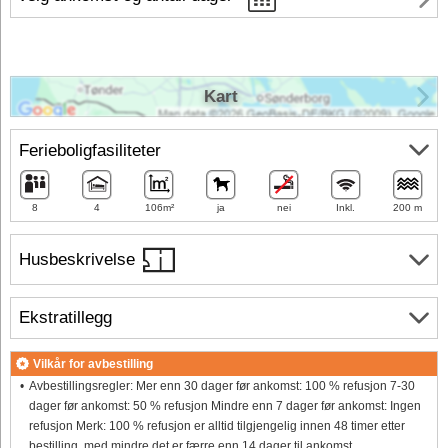
Kart
Ferieboligfasiliteter
8
4
106m²
ja
nei
Inkl.
200 m
Husbeskrivelse
Ekstratillegg
Vilkår for avbestilling
Avbestillingsregler: Mer enn 30 dager før ankomst: 100 % refusjon 7-30
dager før ankomst: 50 % refusjon Mindre enn 7 dager før ankomst: Ingen
refusjon Merk: 100 % refusjon er alltid tilgjengelig innen 48 timer etter
bestilling, med mindre det er færre enn 14 dager til ankomst.