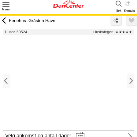
×
Menu
Søk
Kontakt
Søk
Feriehus: Gråsten Havn
Tilbud
Husnr. 60524
Huskategori:
★★★★★
Inspirasjon
Info
Service
Kontakt
Eier login
Velg ankomst og antall dager