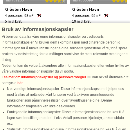
Husnr: 7266
Husnr: 60699
Gråsten Havn
Gråsten Havn
4 personer, 93 m²
4 personer, 95 m²
5 m til kyst.
10 m til kyst.
Bruk av informasjonskapsler
Sommerhus med spabad beliggende i
Denne luksuriøse ferielejlighed
Vi benytter data fra våre egne informasjonskapsler og tredjeparts
den kongelige sommerresidensby
tilbyder en fantastisk havudsigt og er
informasjonskapsler. Vi bruker dem i kombinasjon med tilhørende personlig
Gråsten med unik panoramaudsigt
perfekt til en afslappende ferie.
informasjon for å huske innstillingene dine, forbedre tjenestene våre, for å spore
over Flensborg Fjord. Tæt på den
Lejligheden er rummelig, med
bruken av nettstedet og foreta målinger samt vise de mest relevante meldingene
Dansk/Tyske grænse og kun et par
komfortabel indkvartering for gæster.
til deg.
meter fra vandet ligger denne
Det har et veludstyret køkken, ...
Nedenfor kan du velge å akseptere alle informasjonskapsler eller velge hvilke av
ferielejlighed, ...
våre valgfrie informasjonskapsler du vil godta.
fra 3.746 NOK
fra 11.453 NOK
Les mer om informasjonskapsler og personvernregler
.Du kan också återkalla ditt
samtycke
här
.
Nødvendige informasjonskapsler: Disse informasjonskapslene hjelper oss
med å sikre at nettstedet vårt fungerer ved å aktivere grunnleggende
funksjoner som påminnelseslisten over favoritthusene dine. Denne
informasjonskapselen kan ikke deaktiveres.
Funksjonelle informasjonskapsler: Disse informasjonskapslene brukes til å
lagre søkeinnstillingene dine, f.eks. Antall personer, kjæledyr, ankomstdato
osv.
Statistikk informasjonskapsler: disse informasjonskapslene brukes til å gi en