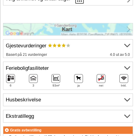
Kart
Gjestevurderinger
Basert på 21 vurderinger
4.0 ut av 5.0
Ferieboligfasiliteter
6
3
93m²
ja
nei
Inkl.
Husbeskrivelse
Ekstratillegg
Gratis avbestilling