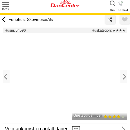
×
Menu
Søk
Kontakt
Søk
Feriehus: Skovmose/Als
Tilbud
Husnr. 54596
Huskategori:
★★★★
Inspirasjon
Info
Service
Kontakt
Eier login
Gjestevurderinger
Velg ankomst og antall dager