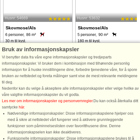
Husnr: 54669
Husnr: 53632
Skovmose/Als
Skovmose/Als
6 personer, 86 m²
5 personer, 90 m²
30 m til kyst.
180 m til kyst.
Bruk av informasjonskapsler
Ved Skovmose finder I dette
Dette sommerhus ligger tæt på den
sommerhus i allerførste række med
børnevenlige badestrand i Skovmose
Vi benytter data fra våre egne informasjonskapsler og tredjeparts
direkte udsigt over havet. Huset ligger
Huset er indrettet med mange
informasjonskapsler. Vi bruker dem i kombinasjon med tilhørende personlig
i populært sommerhusområde lige
hyggelige detaljer, både inde og ude
informasjon for å huske innstillingene dine, forbedre tjenestene våre, for å spore
ned til børnevenlig strand.
hvor I altid kan finde læ og varme.
bruken av nettstedet og foreta målinger samt vise de mest relevante meldingene
Sommerhuset rummer alle moderne
Dejlig komfortabel sofagruppe ...
til deg.
faciliteter ...
Nedenfor kan du velge å akseptere alle informasjonskapsler eller velge hvilke av
våre valgfrie informasjonskapsler du vil godta.
fra 7.421 NOK
fra 7.278 NOK
Les mer om informasjonskapsler og personvernregler
.Du kan också återkalla ditt
samtycke
här
.
Nødvendige informasjonskapsler: Disse informasjonskapslene hjelper oss
med å sikre at nettstedet vårt fungerer ved å aktivere grunnleggende
funksjoner som påminnelseslisten over favoritthusene dine. Denne
informasjonskapselen kan ikke deaktiveres.
Funksjonelle informasjonskapsler: Disse informasjonskapslene brukes til å