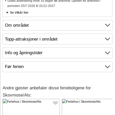
Gratis avbestilling inntil 35 dager før ankomst. Gjelder for ankomst i
perioden 25/7-2026 til 31/12-2027
Se vilkår her
Om området
Topp-attraksjoner i området
Info og åpningstider
Før ferien
Andre gjester anbefaler disse ferieboligene for
Skovmose/Als: