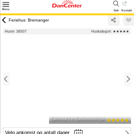
×
Menu
Søk
Kontakt
Søk
Feriehus: Bremanger
Tilbud
Husnr. 38507
Huskategori:
★★★★★
Inspirasjon
Info
Service
Kontakt
Eier login
Sjø/innsjø 1 m
Gjestevurderinger
Velg ankomst og antall dager