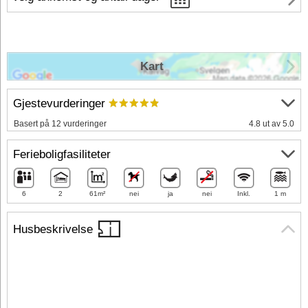
Kart
Gjestevurderinger
Basert på 12 vurderinger
4.8 ut av 5.0
Ferieboligfasiliteter
6
2
61m²
nei
ja
nei
Inkl.
1 m
Husbeskrivelse