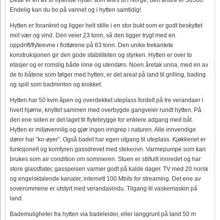
Endelig kan du bo på vannet og i hytten samtidig!
Hytten er forankret og ligger helt stille i en stor bukt som er godt beskyttet
mot vær og vind. Den veier 23 tonn, så den ligger trygt med en
oppdrift/flyteevne i flottørene på 63 tonn. Den unike trekantete
konstruksjonen gir den gode stabiliteten og styrken. Hytten er over to
etasjer og er romslig både inne og utendørs. Noen åretak unna, med en av
de to båtene som følger med hytten, er det areal på land til grilling, bading
og spill som badminton og krokket.
Hytten har 50 kvm åpen og overdekket uteplass fordelt på tre verandaer i
hvert hjørne, knyttet sammen med overbygde gangveier rundt hytten. På
den ene siden er det laget til flytebrygge for enklere adgang med båt.
Hytten er miljøvennlig og gjør ingen inngrep i naturen. Alle innvendige
dører har ”ko-øyer”. Også badet har egen utgang til uteplass. Kjøkkenet er
funksjonelt og komfyren gassdrevet med stekeovn. Varmepumpe som kan
brukes som air condition om sommeren. Stuen er stilfullt innredet og har
store glassflater, gasspeisen varmer godt på kalde dager. TV med 20 norsk
og engelsktalende kanaler, internett 100 Mbits for streaming. Det ene av
soverommene er utstyrt med verandavindu. Tilgang til vaskemaskin på
land.
Bademuligheter fra hytten via badeleider, eller langgrunt på land 50 m