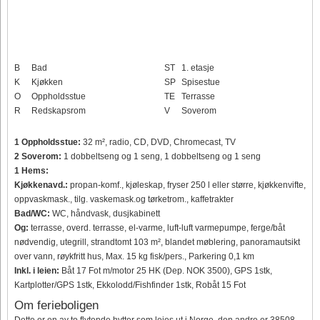
B
Bad
ST
1. etasje
K
Kjøkken
SP
Spisestue
O
Oppholdsstue
TE
Terrasse
R
Redskapsrom
V
Soverom
1 Oppholdsstue:
32 m², radio, CD, DVD, Chromecast, TV
2 Soverom:
1 dobbeltseng og 1 seng, 1 dobbeltseng og 1 seng
1 Hems:
Kjøkkenavd.:
propan-komf., kjøleskap, fryser 250 l eller større, kjøkkenvifte,
oppvaskmask., tilg. vaskemask.og tørketrom., kaffetrakter
Bad/WC:
WC, håndvask, dusjkabinett
Og:
terrasse, overd. terrasse, el-varme, luft-luft varmepumpe, ferge/båt
nødvendig, utegrill, strandtomt 103 m², blandet møblering, panoramautsikt
over vann, røykfritt hus, Max. 15 kg fisk/pers., Parkering 0,1 km
Inkl. i leien:
Båt 17 Fot m/motor 25 HK (Dep. NOK 3500), GPS 1stk,
Kartplotter/GPS 1stk, Ekkolodd/Fishfinder 1stk, Robåt 15 Fot
Om ferieboligen
Dette er en av to flytende hytter som leies ut i Norge, den andre er 38508.