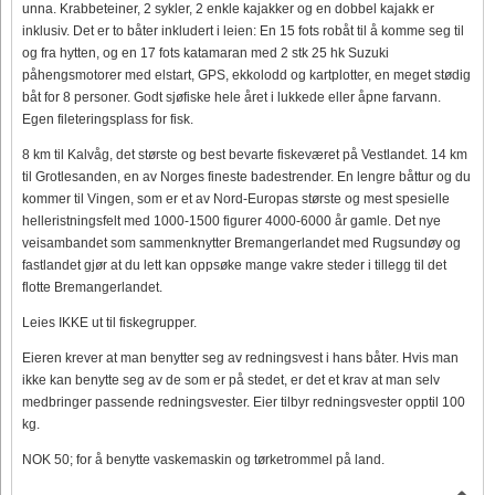
unna. Krabbeteiner, 2 sykler, 2 enkle kajakker og en dobbel kajakk er
inklusiv. Det er to båter inkludert i leien: En 15 fots robåt til å komme seg til
og fra hytten, og en 17 fots katamaran med 2 stk 25 hk Suzuki
påhengsmotorer med elstart, GPS, ekkolodd og kartplotter, en meget stødig
båt for 8 personer. Godt sjøfiske hele året i lukkede eller åpne farvann.
Egen fileteringsplass for fisk.
8 km til Kalvåg, det største og best bevarte fiskeværet på Vestlandet. 14 km
til Grotlesanden, en av Norges fineste badestrender. En lengre båttur og du
kommer til Vingen, som er et av Nord-Europas største og mest spesielle
helleristningsfelt med 1000-1500 figurer 4000-6000 år gamle. Det nye
veisambandet som sammenknytter Bremangerlandet med Rugsundøy og
fastlandet gjør at du lett kan oppsøke mange vakre steder i tillegg til det
flotte Bremangerlandet.
Leies IKKE ut til fiskegrupper.
Eieren krever at man benytter seg av redningsvest i hans båter. Hvis man
ikke kan benytte seg av de som er på stedet, er det et krav at man selv
medbringer passende redningsvester. Eier tilbyr redningsvester opptil 100
kg.
NOK 50; for å benytte vaskemaskin og tørketrommel på land.