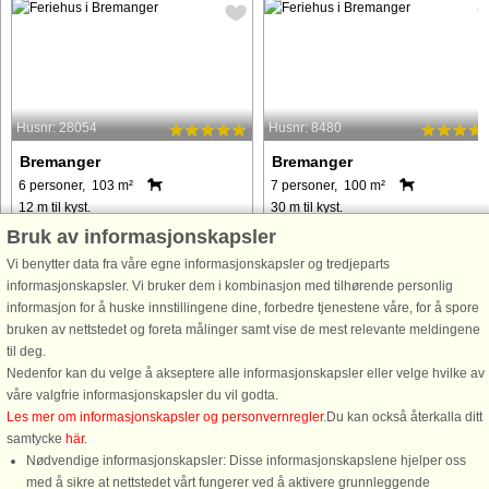
Husnr: 28054
Husnr: 8480
Bremanger
Bremanger
6 personer, 103 m²
7 personer, 100 m²
12 m til kyst.
30 m til kyst.
Bruk av informasjonskapsler
Stille og rolig beliggende feriehus 12
Feriehus i nærheten av Hessvika me
Vi benytter data fra våre egne informasjonskapsler og tredjeparts
m fra fjorden Nordgulen, ca. 25 km
panorama utsikt over
informasjonskapsler. Vi bruker dem i kombinasjon med tilhørende personlig
utenfor Svelgen. Stedet for
Nordgulenfjorden, 30 m unna. Husdy
informasjon for å huske innstillingene dine, forbedre tjenestene våre, for å spore
familie/venner- og fiskeferie. Strøm og
tillatt. Inkludert strøm og
bruken av nettstedet og foreta målinger samt vise de mest relevante meldingene
ved er inklusiv. Halve feriehuset er
sluttrengjøring. Feriehus på en etasj
til deg.
helt nytt i 2021, og den ...
med åpen løsning mellom stue og
Nedenfor kan du velge å akseptere alle informasjonskapsler eller velge hvilke av
kjøkken. ...
våre valgfrie informasjonskapsler du vil godta.
fra 10.096 NOK
fra 12.346 NOK
Les mer om informasjonskapsler og personvernregler
.Du kan också återkalla ditt
samtycke
här
.
Nødvendige informasjonskapsler: Disse informasjonskapslene hjelper oss
med å sikre at nettstedet vårt fungerer ved å aktivere grunnleggende