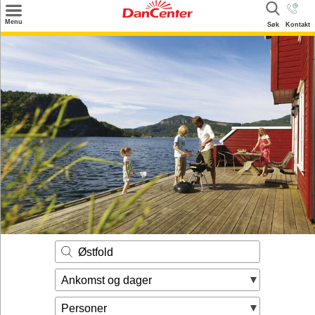
×
Menu
Søk
Kontakt
Søk
Tilbud
Inspirasjon
Info
Service
Kontakt
Eier login
Østfold
Ankomst og dager
Personer