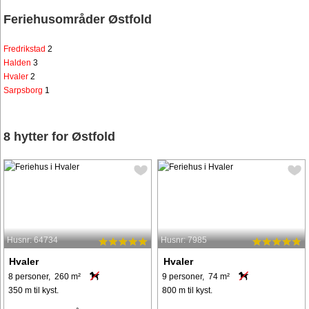
Feriehusområder Østfold
Fredrikstad
2
Halden
3
Hvaler
2
Sarpsborg
1
8 hytter for Østfold
Husnr: 64734
Husnr: 7985
Hvaler
Hvaler
8 personer, 260 m²
9 personer, 74 m²
350 m til kyst.
800 m til kyst.