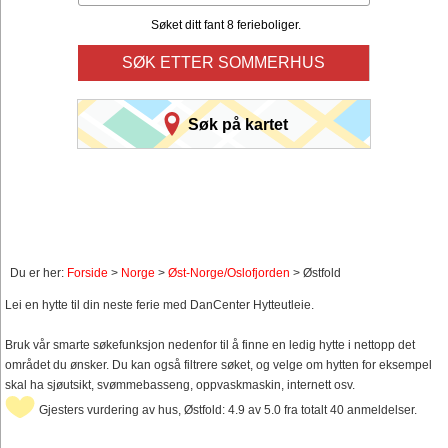
Søket ditt fant 8 ferieboliger.
SØK ETTER SOMMERHUS
Søk på kartet
Du er her:
Forside
>
Norge
>
Øst-Norge/Oslofjorden
> Østfold
Lei en hytte til din neste ferie med DanCenter Hytteutleie.
Bruk vår smarte søkefunksjon nedenfor til å finne en ledig hytte i nettopp det
området du ønsker. Du kan også filtrere søket, og velge om hytten for eksempel
skal ha sjøutsikt, svømmebasseng, oppvaskmaskin, internett osv.
Gjesters vurdering av hus, Østfold: 4.9 av 5.0 fra totalt 40 anmeldelser.