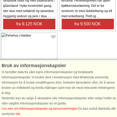
fantastisk natur og med badestrand i
terrasse. Ferieleiligheten har åpen
gåavstand. Hytta inneholder gang,
kjøkken/stueløsning. Det er tre
stor stue med sofakrok og spisestue.
soverom, to med dobbeltseng og ett
Hyggelig vedovn og peis i stua. ...
med enkeltseng. Flott og ...
fra 9.125 NOK
fra 9.500 NOK
Husnr: 48442
Bruk av informasjonskapsler
Halden
Vi benytter data fra våre egne informasjonskapsler og tredjeparts
10 personer, 93 m²
informasjonskapsler. Vi bruker dem i kombinasjon med tilhørende personlig
600 m til kyst.
informasjon for å huske innstillingene dine, forbedre tjenestene våre, for å spore
bruken av nettstedet og foreta målinger samt vise de mest relevante meldingene
Hyggelig feriehus beliggende på
til deg.
Buerskogen i Halden. Feriehuset har
Nedenfor kan du velge å akseptere alle informasjonskapsler eller velge hvilke av
spisestue med plass til 12, kjøkken,
våre valgfrie informasjonskapsler du vil godta.
gang, toalett med vask, bad med
Les mer om informasjonskapsler og personvernregler
.Du kan också återkalla ditt
vask, dusj og kombinert
samtycke
här
.
vaskemaskin/tørketrommel. Stue