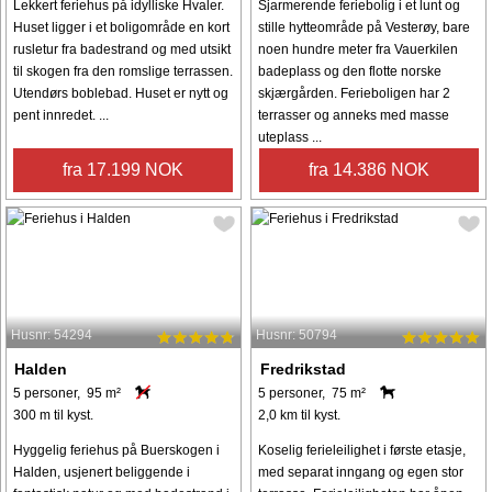
Lekkert feriehus på idylliske Hvaler.
Sjarmerende feriebolig i et lunt og
Huset ligger i et boligområde en kort
stille hytteområde på Vesterøy, bare
rusletur fra badestrand og med utsikt
noen hundre meter fra Vauerkilen
til skogen fra den romslige terrassen.
badeplass og den flotte norske
Utendørs boblebad. Huset er nytt og
skjærgården. Ferieboligen har 2
pent innredet. ...
terrasser og anneks med masse
uteplass ...
fra 17.199 NOK
fra 14.386 NOK
Husnr: 54294
Husnr: 50794
Halden
Fredrikstad
5 personer, 95 m²
5 personer, 75 m²
300 m til kyst.
2,0 km til kyst.
Hyggelig feriehus på Buerskogen i
Koselig ferieleilighet i første etasje,
Halden, usjenert beliggende i
med separat inngang og egen stor