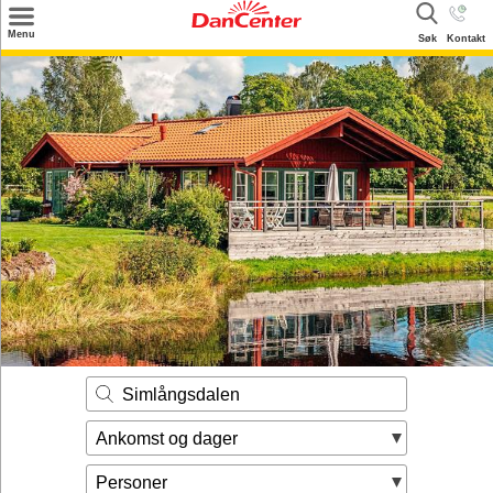
×
Menu
Søk
Kontakt
Søk
Tilbud
Inspirasjon
Info
Service
Kontakt
Eier login
Simlångsdalen
Ankomst og dager
Personer