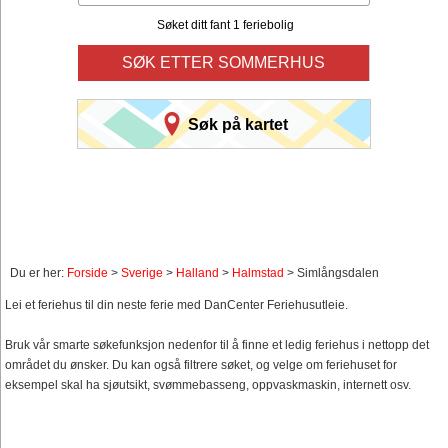
Søket ditt fant 1 feriebolig
SØK ETTER SOMMERHUS
Søk på kartet
Du er her:
Forside
>
Sverige
>
Halland
>
Halmstad
> Simlångsdalen
Lei et feriehus til din neste ferie med DanCenter Feriehusutleie.
Bruk vår smarte søkefunksjon nedenfor til å finne et ledig feriehus i nettopp det
området du ønsker. Du kan også filtrere søket, og velge om feriehuset for
eksempel skal ha sjøutsikt, svømmebasseng, oppvaskmaskin, internett osv.