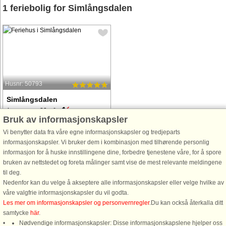
1 feriebolig for Simlångsdalen
Husnr: 50793
Simlångsdalen
4 personer, 80 m²
Bruk av informasjonskapsler
2,1 km til kyst.
Vi benytter data fra våre egne informasjonskapsler og tredjeparts
En lantlig idyll i ett område med
informasjonskapsler. Vi bruker dem i kombinasjon med tilhørende personlig
härliga naturupplevelser. Ett vackert
informasjon for å huske innstillingene dine, forbedre tjenestene våre, for å spore
renoverat stenhus med unik karaktär.
bruken av nettstedet og foreta målinger samt vise de mest relevante meldingene
Här njuter ni av stillheten och lugnet
til deg.
med utsikt över vackra betesängar
Nedenfor kan du velge å akseptere alle informasjonskapsler eller velge hvilke av
och skog. I området ...
våre valgfrie informasjonskapsler du vil godta.
fra 6.973 NOK
Les mer om informasjonskapsler og personvernregler
.Du kan också återkalla ditt
samtycke
här
.
Nødvendige informasjonskapsler: Disse informasjonskapslene hjelper oss