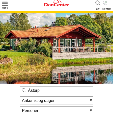
×
Menu
Søk
Kontakt
Søk
Tilbud
Inspirasjon
Info
Service
Kontakt
Eier login
Åstorp
Ankomst og dager
Personer