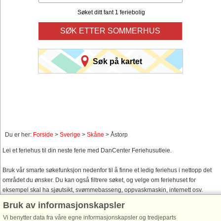
Søket ditt fant 1 feriebolig
SØK ETTER SOMMERHUS
Søk på kartet
Du er her:
Forside
>
Sverige
>
Skåne
> Åstorp
Lei et feriehus til din neste ferie med DanCenter Feriehusutleie.
Bruk vår smarte søkefunksjon nedenfor til å finne et ledig feriehus i nettopp det
området du ønsker. Du kan også filtrere søket, og velge om feriehuset for
eksempel skal ha sjøutsikt, svømmebasseng, oppvaskmaskin, internett osv.
Bruk av informasjonskapsler
Vi benytter data fra våre egne informasjonskapsler og tredjeparts
Feriehusområder Åstorp