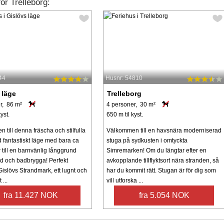
or Trelleborg:
44
Husnr: 54810
 läge
Trelleborg
r, 86 m²
4 personer, 30 m²
yst.
650 m til kyst.
till denna fräscha och stilfulla
Välkommen till en havsnära moderniserad
 fantastiskt läge med bara ca
stuga på sydkusten i omtyckta
 till en barnvänlig långgrund
Simremarken! Om du längtar efter en
d och badbrygga! Perfekt
avkopplande tillflyktsort nära stranden, så
Gislövs Strandmark, ett lugnt och
har du kommit rätt. Stugan är för dig som
...
vill utforska ...
fra 11.427 NOK
fra 5.054 NOK