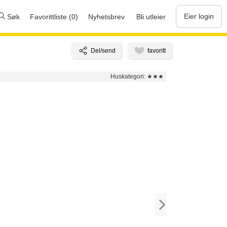
Eier login
Søk
Favorittliste (0)
Nyhetsbrev
Bli utleier
Huskategori:
★★★