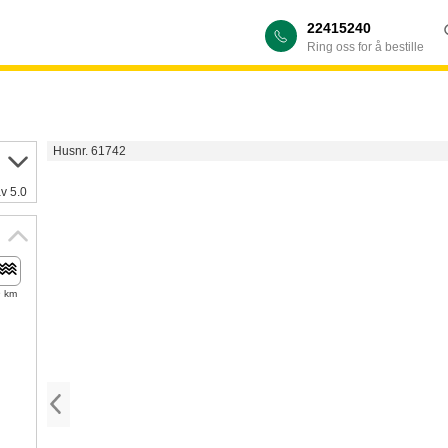
22415240
Ring oss for å bestille
Husnr. 61742
av 5.0
9 km