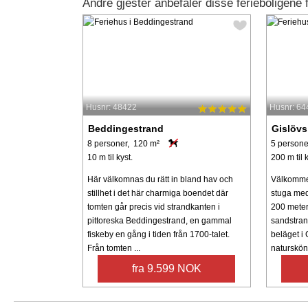
Andre gjester anbefaler disse ferieboligene f
Husnr: 48422
Husnr: 64
Beddingestrand
Gislövs
8 personer, 120 m²
5 persone
10 m til kyst.
200 m til k
Här välkomnas du rätt in bland hav och
Välkommen 
stillhet i det här charmiga boendet där
stuga med
tomten går precis vid strandkanten i
200 meter
pittoreska Beddingestrand, en gammal
sandstran
fiskeby en gång i tiden från 1700-talet.
beläget i 
Från tomten ...
naturskönt 
fra 9.599 NOK