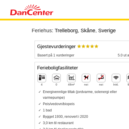
Feriehus:
Trelleborg
,
Skåne
,
Sverige
Gjestevurderinger
Basert på 1 vurderinger
5.0 ut 
Ferieboligfasiliteter
4
0
48m²
nei
nei
Inkl.
Energivennlige tiltak (jordvarme, solenergi eller
varmepumpe)
Peis/vedovn/biopeis
1 bad
Bygget 1930, renovert i 2020
3,0 km til restaurant