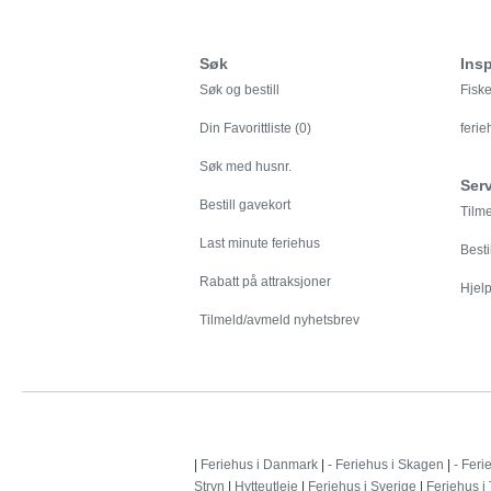
Søk
Insp
Søk og bestill
Fiske
Din
Favorittliste (0)
feri
Søk med husnr.
Ser
Bestill gavekort
Tilm
Last minute feriehus
Besti
Rabatt på attraksjoner
Hjelp 
Tilmeld/avmeld nyhetsbrev
|
Feriehus i Danmark
|
- Feriehus i Skagen
|
- Feri
Stryn
|
Hytteutleie
|
Feriehus i Sverige
|
Feriehus i