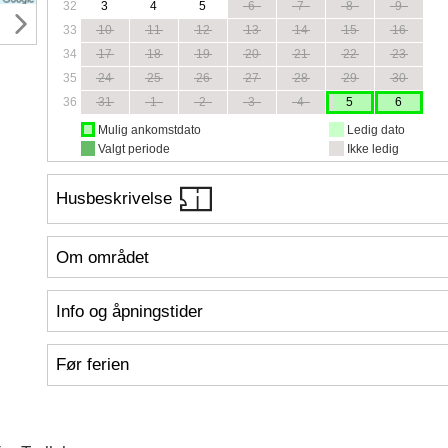
32
3
4
5
6
7
8
9
33
10
11
12
13
14
15
16
34
17
18
19
20
21
22
23
35
24
25
26
27
28
29
30
36
31
1
2
3
4
5
6
Mulig ankomstdato
Ledig dato
Valgt periode
Ikke ledig
Husbeskrivelse
Om området
Info og åpningstider
Før ferien