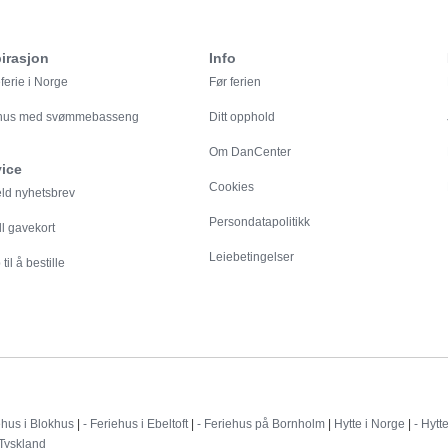
irasjon
Info
ferie i Norge
Før ferien
ehus med svømmebasseng
Ditt opphold
Om DanCenter
vice
Cookies
eld nyhetsbrev
Persondatapolitikk
ll gavekort
Leiebetingelser
til å bestille
Destinationer
ehus i Blokhus
|
- Feriehus i Ebeltoft
|
- Feriehus på Bornholm
|
Hytte i Norge
|
- Hytt
 Tyskland