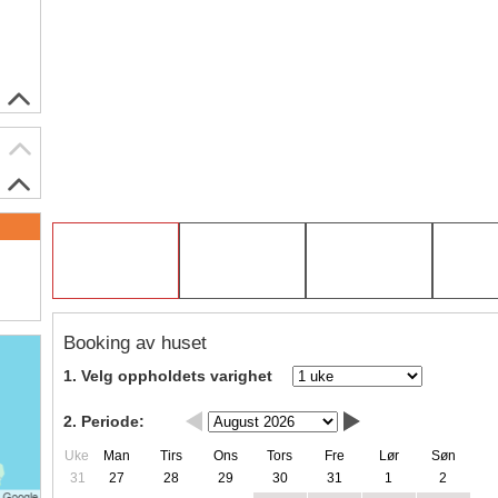
Booking av huset
1. Velg oppholdets varighet
2. Periode:
Uke
Man
Tirs
Ons
Tors
Fre
Lør
Søn
31
27
28
29
30
31
1
2