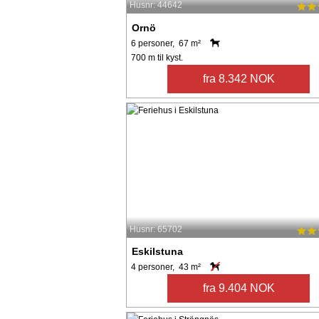
Husnr: 44642
Ornö
6 personer, 67 m²
700 m til kyst.
fra 8.342 NOK
Husnr: 65702
Eskilstuna
4 personer, 43 m²
fra 9.404 NOK