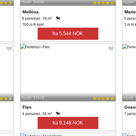
Husnr: 54599
Husnr:
Mellösa
Marie
6 personer, 78 m²
5 pers
700 m til kyst.
1 m til 
fra 5.544 NOK
Husnr: 57428
Husnr:
Flen
Gnes
4 personer, 55 m²
7 pers
fra 9.148 NOK