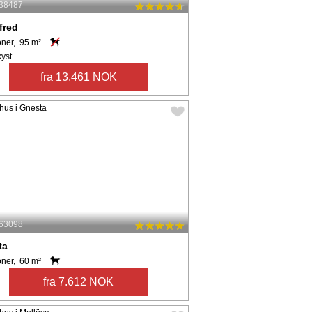
 38487
fred
oner, 95 m²
kyst.
fra 13.461 NOK
 63098
ta
oner, 60 m²
fra 7.612 NOK