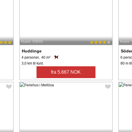
Husnr: 53033
Husnr:
Huddinge
Söder
4 personer, 40 m²
6 pers
3,0 km til kyst.
80 m til
fra 5.667 NOK