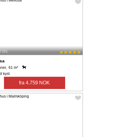
 7391
ösa
oner, 61 m²
il kyst.
fra 4.759 NOK