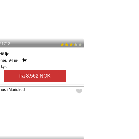
 51712
tälje
oner, 94 m²
 kyst.
fra 8.562 NOK