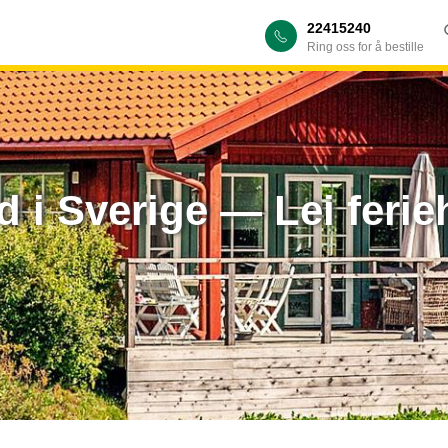
22415240
Ring oss for å bestille
 i Sverige — Lei feri