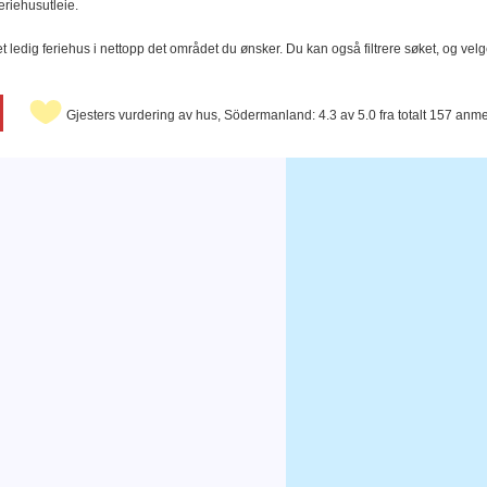
eriehusutleie.
t ledig feriehus i nettopp det området du ønsker. Du kan også filtrere søket, og velg
Gjesters vurdering av hus, Södermanland: 4.3 av 5.0 fra totalt 157 anme