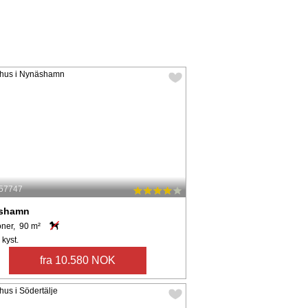
 57747
shamn
oner, 90 m²
 kyst.
fra 10.580 NOK