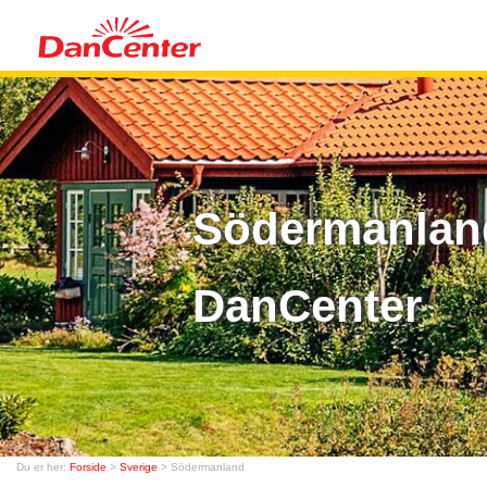
Södermanland
DanCenter
Du er her:
Forside
>
Sverige
> Södermanland