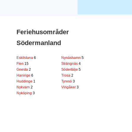
Feriehusområder
Södermanland
Eskilstuna
6
Nynäshamn
5
Flen
15
Strängnäs
4
Gnesta
2
Södertälje
5
Haninge
6
Trosa
2
Huddinge
1
Tyresö
3
Nykvarn
2
Vingåker
3
Nyköping
3