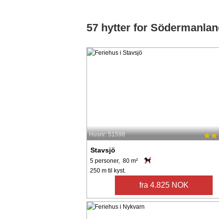
57 hytter for Södermanla
Husnr: 51598
Stavsjö
5 personer, 80 m²
250 m til kyst.
fra 4.825 NOK