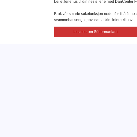
Lei et feriehus til din neste ferie med DanCenter F
Bruk vår smarte søkefunksjon nedenfor til å finne e
svømmebasseng, oppvaskmaskin, internett osv.
Les mer om Södermanland