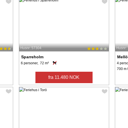
Husnr: 57304
Husnr:
Sparreholm
Mell
6 personer, 72 m²
4 pers
700 m t
fra 11.480 NOK