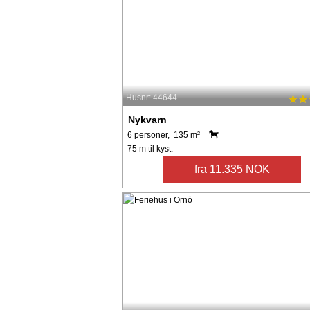
Husnr: 44644
Nykvarn
6 personer, 135 m²
75 m til kyst.
fra 11.335 NOK