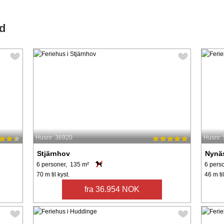
nd
Husnr: 36920
Husnr:
Stjärnhov
Nynä
6 personer, 135 m²
6 pers
70 m til kyst.
46 m til
fra 36.954 NOK