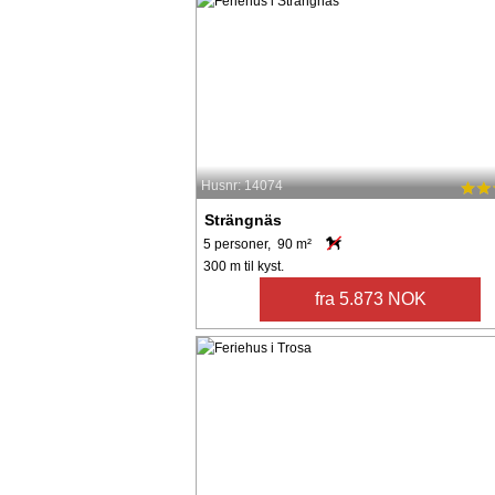
Husnr: 14074
Strängnäs
5 personer, 90 m²
300 m til kyst.
fra 5.873 NOK