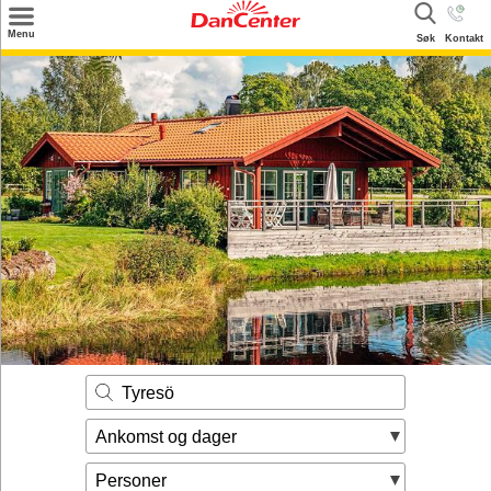
×
Menu
Søk
Kontakt
Søk
Tilbud
Inspirasjon
Info
Service
Kontakt
Eier login
Tyresö
Ankomst og dager
Personer