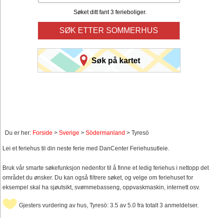
Søket ditt fant 3 ferieboliger.
SØK ETTER SOMMERHUS
Søk på kartet
Du er her:
Forside
>
Sverige
>
Södermanland
> Tyresö
Lei et feriehus til din neste ferie med DanCenter Feriehusutleie.
Bruk vår smarte søkefunksjon nedenfor til å finne et ledig feriehus i nettopp det
området du ønsker. Du kan også filtrere søket, og velge om feriehuset for
eksempel skal ha sjøutsikt, svømmebasseng, oppvaskmaskin, internett osv.
Gjesters vurdering av hus, Tyresö: 3.5 av 5.0 fra totalt 3 anmeldelser.