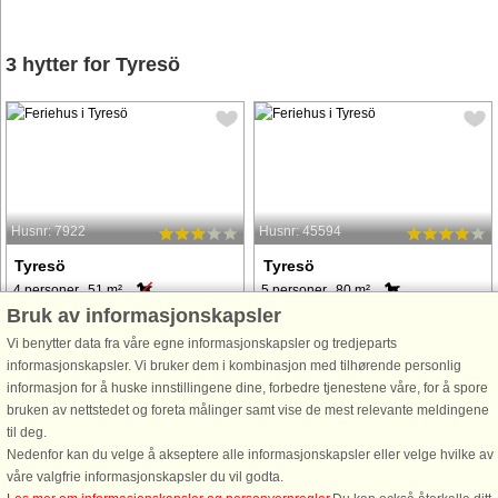
3 hytter for Tyresö
Husnr: 7922
Husnr: 45594
Tyresö
Tyresö
4 personer, 51 m²
5 personer, 80 m²
Bruk av informasjonskapsler
100 m til kyst.
250 m til kyst.
Vi benytter data fra våre egne informasjonskapsler og tredjeparts
Sjönära stuga med högt
Högt uppe på berget tronar detta lilla
informasjonskapsler. Vi bruker dem i kombinasjon med tilhørende personlig
insynsskyddat läge i lantlig del av
mysiga hus, väldigt insynsskyddat
informasjon for å huske innstillingene dine, forbedre tjenestene våre, for å spore
Tyresö endast 150 meter till bad! Här
med sjöglimt mellan träden. Ner över
bruken av nettstedet og foreta målinger samt vise de mest relevante meldingene
bor ni bekvämt med vackra
vägen finns den egna bryggan,
til deg.
naturomgivningar, närhet till Tyresö
mysigt att ta ett morgondopp eller ta
Nedenfor kan du velge å akseptere alle informasjonskapsler eller velge hvilke av
Slott och andra trevliga utflyktsmål.
med picknick-korgen och ...
våre valgfrie informasjonskapsler du vil godta.
Detta ...