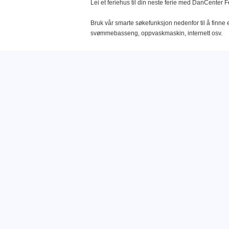
Lei et feriehus til din neste ferie med DanCenter F
Bruk vår smarte søkefunksjon nedenfor til å finne e
svømmebasseng, oppvaskmaskin, internett osv.