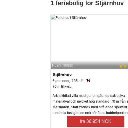
1 feriebolig for Stjärnhov
Husnr: 36920
Stjärnhov
6 personer, 135 m²
70 m til kyst.
Arkitektritad villa med genomgående exklusiva
materialval och mycket hög standard, 70 m från 
Malsnaren. Stort trädäck med strålande sjöutsikt
runt hela fastigheten och här finns bubbelpoolen 
fra 36.954 NOK