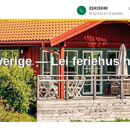
22415240
Ring oss for å bestille
verige — Lei feriehus 