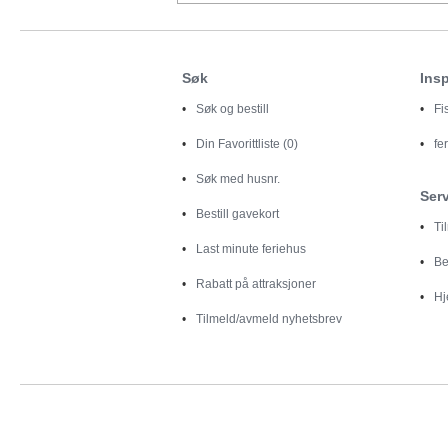
Søk
Insp
Søk og bestill
Fi
Din
Favorittliste (0)
fe
Søk med husnr.
Ser
Bestill gavekort
Ti
Last minute feriehus
Be
Rabatt på attraksjoner
Hj
Tilmeld/avmeld nyhetsbrev