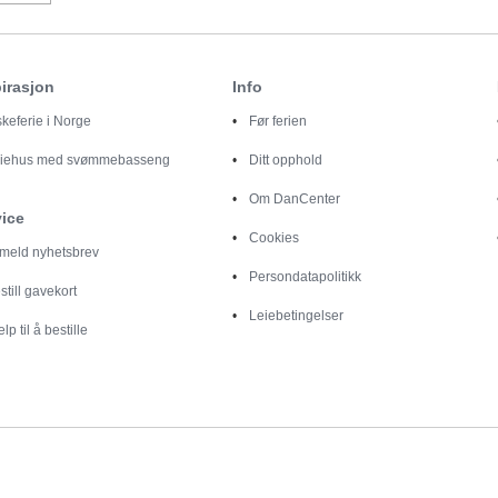
irasjon
Info
skeferie i Norge
Før ferien
riehus med svømmebasseng
Ditt opphold
Om DanCenter
vice
Cookies
lmeld nyhetsbrev
Persondatapolitikk
still gavekort
Leiebetingelser
elp til å bestille
Destinationer