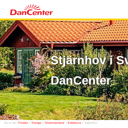
Stjärnhov i S
DanCenter
Du er her:
Forside
>
Sverige
>
Södermanland
>
Eskilstuna
> Stjärnhov