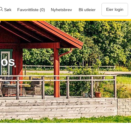
Eier login
Søk
Favorittliste (0)
Nyhetsbrev
Bli utleier
hos