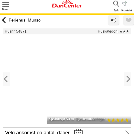
×
Menu
Søk
Kontakt
Søk
Feriehus: Munsö
Tilbud
Husnr. 54871
Huskategori:
★★★
Inspirasjon
Info
Service
Kontakt
Eier login
Sjø/innsjø 50 m
Gjestevurderinger
Velg ankomst og antall dager