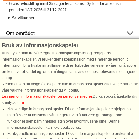
Gratis avbestilling inntil 35 dager før ankomst. Gjelder for ankomst i
perioden 18/7-2026 til 31/12-2027
Se vilkår her
Om området
Bruk av informasjonskapsler
Info og åpningstider
Vi benytter data fra våre egne informasjonskapsler og tredjeparts
informasjonskapsler. Vi bruker dem i kombinasjon med tilhørende personlig
informasjon for å huske innstillingene dine, forbedre tjenestene våre, for å spore
Før ferien
bruken av nettstedet og foreta målinger samt vise de mest relevante meldingene
til deg.
Nedenfor kan du velge å akseptere alle informasjonskapsler eller velge hvilke av
våre valgfrie informasjonskapsler du vil godta.
Les mer om informasjonskapsler og personvernregler
.Du kan också återkalla ditt
samtycke
här
.
Nødvendige informasjonskapsler: Disse informasjonskapslene hjelper oss
med å sikre at nettstedet vårt fungerer ved å aktivere grunnleggende
funksjoner som påminnelseslisten over favoritthusene dine. Denne
informasjonskapselen kan ikke deaktiveres.
Funksjonelle informasjonskapsler: Disse informasjonskapslene brukes til å
DanCenter A/S - Kronprinsensgade 3, 2. - 1114 København K - Danmark