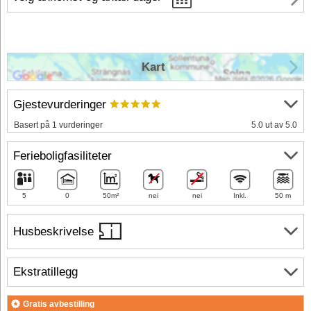
Kart
Gjestevurderinger
Basert på 1 vurderinger
5.0 ut av 5.0
Ferieboligfasiliteter
5
0
50m²
nei
nei
Inkl.
50 m
Husbeskrivelse
Ekstratillegg
Gratis avbestilling