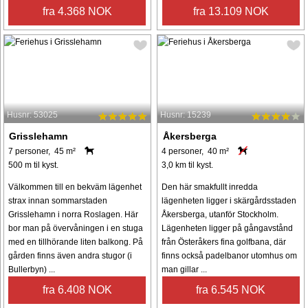
fra 4.368 NOK
fra 13.109 NOK
Husnr: 53025
Husnr: 15239
Grisslehamn
Åkersberga
7 personer, 45 m²
4 personer, 40 m²
500 m til kyst.
3,0 km til kyst.
Välkommen till en bekväm lägenhet
Den här smakfullt inredda
strax innan sommarstaden
lägenheten ligger i skärgårdsstaden
Grisslehamn i norra Roslagen. Här
Åkersberga, utanför Stockholm.
bor man på övervåningen i en stuga
Lägenheten ligger på gångavstånd
med en tillhörande liten balkong. På
från Österåkers fina golfbana, där
gården finns även andra stugor (i
finns också padelbanor utomhus om
Bullerbyn) ...
man gillar ...
fra 6.408 NOK
fra 6.545 NOK