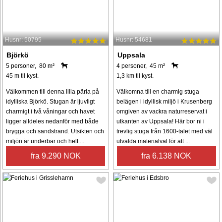
Husnr: 50795
Husnr: 54681
Björkö
Uppsala
5 personer, 80 m²
4 personer, 45 m²
45 m til kyst.
1,3 km til kyst.
Välkommen till denna lilla pärla på
Välkomna till en charmig stuga
idylliska Björkö. Stugan är ljuvligt
belägen i idyllisk miljö i Krusenberg
charmigt i två våningar och havet
omgiven av vackra naturreservat i
ligger alldeles nedanför med både
utkanten av Uppsala! Här bor ni i
brygga och sandstrand. Utsikten och
trevlig stuga från 1600-talet med väl
miljön är underbar och helt ...
utvalda materialval för att ...
fra 9.290 NOK
fra 6.138 NOK