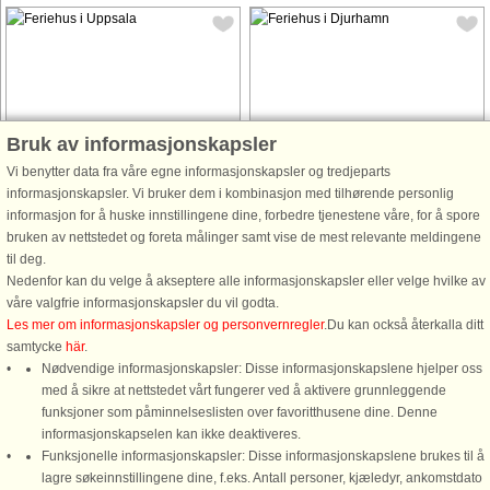
Husnr: 64356
Husnr: 57364
Bruk av informasjonskapsler
Uppsala
Djurhamn
Vi benytter data fra våre egne informasjonskapsler og tredjeparts
5 personer, 52 m²
6 personer, 65 m²
informasjonskapsler. Vi bruker dem i kombinasjon med tilhørende personlig
1,3 km til kyst.
500 m til kyst.
informasjon for å huske innstillingene dine, forbedre tjenestene våre, for å spore
bruken av nettstedet og foreta målinger samt vise de mest relevante meldingene
Välkommen till denna mysiga stuga
Välkommen till härliga Värmdö och
til deg.
nära naturen i Uppsala, strax utanför
Djurhamn. Det här ljusa och trevliga
Nedenfor kan du velge å akseptere alle informasjonskapsler eller velge hvilke av
Knutby. Omgiven av vacker skog och
sommarhuset har en stor plan tomt
våre valgfrie informasjonskapsler du vil godta.
belägen på en grönskande tomt är
med stora gräsytor, studsmatta och
Les mer om informasjonskapsler og personvernregler
.Du kan också återkalla ditt
detta den perfekta platsen för
linbana, perfekt om ni har barn med
samtycke
här
.
avkoppling, frisk luft och lugna ...
er. En altan leder utmed ...
Nødvendige informasjonskapsler: Disse informasjonskapslene hjelper oss
fra 4.668 NOK
fra 11.187 NOK
med å sikre at nettstedet vårt fungerer ved å aktivere grunnleggende
funksjoner som påminnelseslisten over favoritthusene dine. Denne
informasjonskapselen kan ikke deaktiveres.
Se alle 118 DanCenter ferieboliger for Uppland
Funksjonelle informasjonskapsler: Disse informasjonskapslene brukes til å
lagre søkeinnstillingene dine, f.eks. Antall personer, kjæledyr, ankomstdato