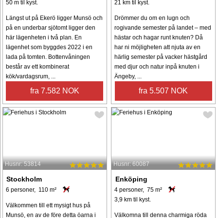
50 m til kyst.
21 km til kyst.
Längst ut på Ekerö ligger Munsö och
Drömmer du om en lugn och
på en underbar sjötomt ligger den
rogivande semester på landet – med
här lägenheten i två plan. En
hästar och hagar runt knuten? Då
lägenhet som byggdes 2022 i en
har ni möjligheten att njuta av en
lada på tomten. Bottenvåningen
härlig semester på vacker hästgård
består av ett kombinerat
med djur och natur inpå knuten i
kök/vardagsrum, ...
Ängeby, ...
fra 7.582 NOK
fra 5.507 NOK
Husnr: 53814
Husnr: 60087
Stockholm
Enköping
6 personer, 110 m²
4 personer, 75 m²
3,9 km til kyst.
Välkommen till ett mysigt hus på
Munsö, en av de före detta öarna i
Välkomna till denna charmiga röda