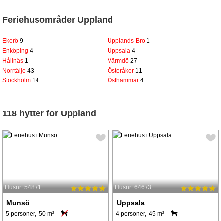
Feriehusområder Uppland
Ekerö
9
Upplands-Bro
1
Enköping
4
Uppsala
4
Hållnäs
1
Värmdö
27
Norrtälje
43
Österåker
11
Stockholm
14
Östhammar
4
118 hytter for Uppland
Husnr: 54871
Husnr: 64673
Munsö
Uppsala
5 personer, 50 m²
4 personer, 45 m²