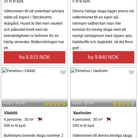
20 m til kyst.
5 m til kyst.
Välkommen till ett underbart sjönära
Denna härliga stuga ligger precis vid
ställe på Ingarö i Stockholms
vattenbrynet till en egen sjö,
skärgård. Huset är litet men vackert
närmare vattnet kan man inte
och påkostat inrett med de
komma! En trevlig stuga med ett
bekvämligheter ni behöver för en
mysigt vardagsrum med öppen spis,
härlig semester. Bottenvåningen har
bäddsoffa och dagbädd, så det finns
ett ...
gott ...
fra 8.915 NOK
fra 9.840 NOK
Husnr: 44245
Husnr: 63397
Väddö
Vaxholm
4 personer, 30 m²
4 personer, 30 m²
500 m til kyst.
200 m til kyst.
Bullerbyns boende stuga nummer 2
Välkommen till denna trevliga stuga