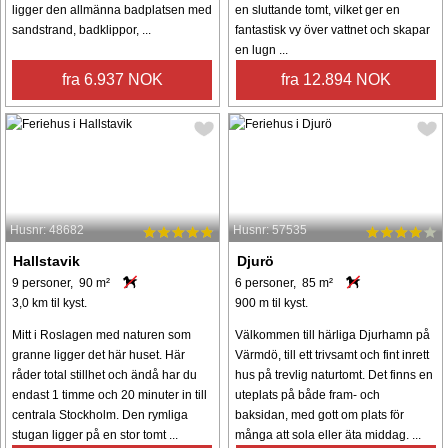
ligger den allmänna badplatsen med
en sluttande tomt, vilket ger en
sandstrand, badklippor, ...
fantastisk vy över vattnet och skapar
en lugn ...
fra 6.937 NOK
fra 12.894 NOK
Husnr: 48682
Husnr: 57535
Hallstavik
Djurö
9 personer, 90 m²
6 personer, 85 m²
3,0 km til kyst.
900 m til kyst.
Mitt i Roslagen med naturen som
Välkommen till härliga Djurhamn på
granne ligger det här huset. Här
Värmdö, till ett trivsamt och fint inrett
råder total stillhet och ändå har du
hus på trevlig naturtomt. Det finns en
endast 1 timme och 20 minuter in till
uteplats på både fram- och
centrala Stockholm. Den rymliga
baksidan, med gott om plats för
stugan ligger på en stor tomt ...
många att sola eller äta middag. ...