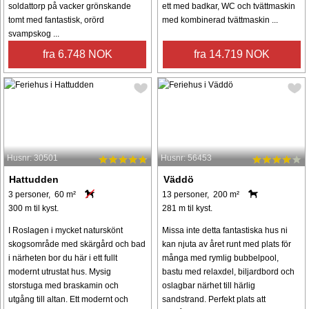
soldattorp på vacker grönskande
ett med badkar, WC och tvättmaskin
tomt med fantastisk, orörd
med kombinerad tvättmaskin ...
svampskog ...
fra 6.748 NOK
fra 14.719 NOK
Husnr: 30501
Husnr: 56453
Hattudden
Väddö
3 personer, 60 m²
13 personer, 200 m²
300 m til kyst.
281 m til kyst.
I Roslagen i mycket naturskönt
Missa inte detta fantastiska hus ni
skogsområde med skärgård och bad
kan njuta av året runt med plats för
i närheten bor du här i ett fullt
många med rymlig bubbelpool,
modernt utrustat hus. Mysig
bastu med relaxdel, biljardbord och
storstuga med braskamin och
oslagbar närhet till härlig
utgång till altan. Ett modernt och
sandstrand. Perfekt plats att