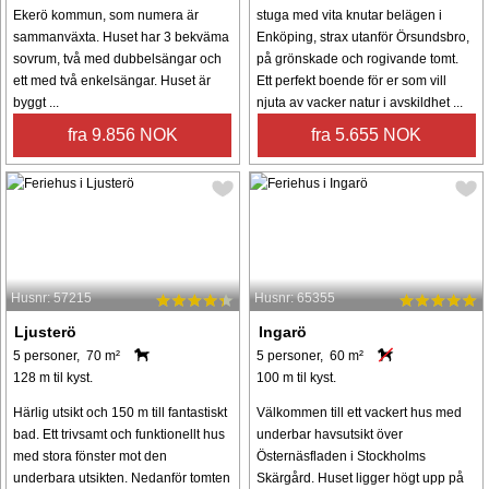
Ekerö kommun, som numera är
stuga med vita knutar belägen i
sammanväxta. Huset har 3 bekväma
Enköping, strax utanför Örsundsbro,
sovrum, två med dubbelsängar och
på grönskade och rogivande tomt.
ett med två enkelsängar. Huset är
Ett perfekt boende för er som vill
byggt ...
njuta av vacker natur i avskildhet ...
fra 9.856 NOK
fra 5.655 NOK
Husnr: 57215
Husnr: 65355
Ljusterö
Ingarö
5 personer, 70 m²
5 personer, 60 m²
128 m til kyst.
100 m til kyst.
Härlig utsikt och 150 m till fantastiskt
Välkommen till ett vackert hus med
bad. Ett trivsamt och funktionellt hus
underbar havsutsikt över
med stora fönster mot den
Östernäsfladen i Stockholms
underbara utsikten. Nedanför tomten
Skärgård. Huset ligger högt upp på