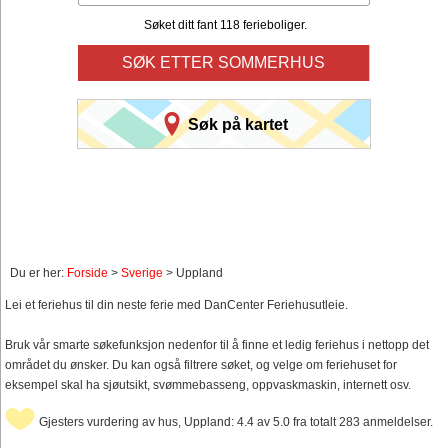
Søket ditt fant 118 ferieboliger.
SØK ETTER SOMMERHUS
Søk på kartet
Du er her:
Forside
>
Sverige
> Uppland
Lei et feriehus til din neste ferie med DanCenter Feriehusutleie.
Bruk vår smarte søkefunksjon nedenfor til å finne et ledig feriehus i nettopp det
området du ønsker. Du kan også filtrere søket, og velge om feriehuset for
eksempel skal ha sjøutsikt, svømmebasseng, oppvaskmaskin, internett osv.
Gjesters vurdering av hus, Uppland: 4.4 av 5.0 fra totalt 283 anmeldelser.