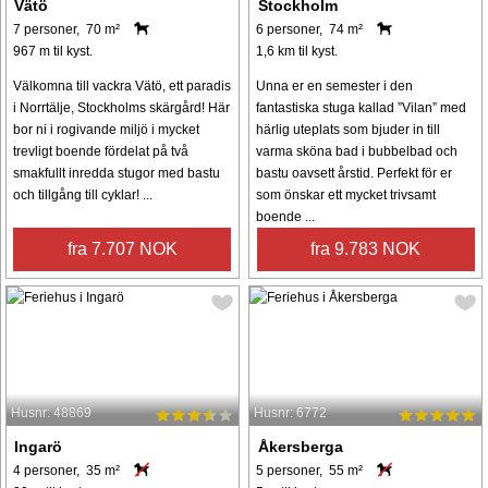
Vätö
Stockholm
7 personer, 70 m²
6 personer, 74 m²
967 m til kyst.
1,6 km til kyst.
Välkomna till vackra Vätö, ett paradis
Unna er en semester i den
i Norrtälje, Stockholms skärgård! Här
fantastiska stuga kallad ”Vilan” med
bor ni i rogivande miljö i mycket
härlig uteplats som bjuder in till
trevligt boende fördelat på två
varma sköna bad i bubbelbad och
smakfullt inredda stugor med bastu
bastu oavsett årstid. Perfekt för er
och tillgång till cyklar! ...
som önskar ett mycket trivsamt
boende ...
fra 7.707 NOK
fra 9.783 NOK
Husnr: 48869
Husnr: 6772
Ingarö
Åkersberga
4 personer, 35 m²
5 personer, 55 m²