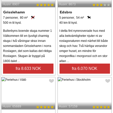
Husnr: 8907
Husnr: 8673
Grisslehamn
Edsbro
7 personer, 80 m²
5 personer, 54 m²
500 m til kyst.
40 km til kyst.
Bullerbyns boende stuga nummer 1
I detta fint nyrenoverade hus med
Välkommen till en ljuvligt charmig
alla bekvämligheter njuter ni av
stuga i två våningar strax innan
roslagsnaturen med närhet till både
sommarstaden Grisslehamn i norra
skog och hav. Två härliga verandor
Roslagen, det som kallas det riktiga
omger huset, en mindre för
Roslagen. Stugan är byggd på
morgonfika i morgonsol och en stor
1800-talet ...
altan ...
fra 8.633 NOK
fra 6.070 NOK
Husnr: 65689
Husnr: 57159