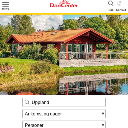
×
Menu
Søk
Kontakt
Søk
Tilbud
Inspirasjon
Info
Service
Kontakt
Eier login
Uppland
Ankomst og dager
Personer