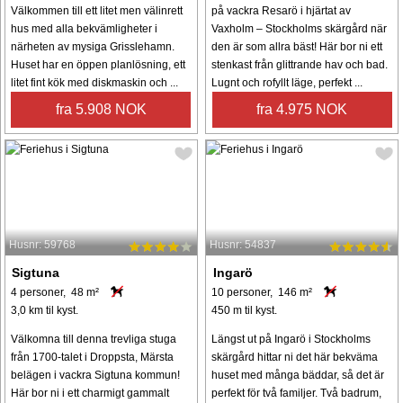
Välkommen till ett litet men välinrett
på vackra Resarö i hjärtat av
hus med alla bekvämligheter i
Vaxholm – Stockholms skärgård när
närheten av mysiga Grisslehamn.
den är som allra bäst! Här bor ni ett
Huset har en öppen planlösning, ett
stenkast från glittrande hav och bad.
litet fint kök med diskmaskin och ...
Lugnt och rofyllt läge, perfekt ...
fra 5.908 NOK
fra 4.975 NOK
Husnr: 59768
Husnr: 54837
Sigtuna
Ingarö
4 personer, 48 m²
10 personer, 146 m²
3,0 km til kyst.
450 m til kyst.
Välkomna till denna trevliga stuga
Längst ut på Ingarö i Stockholms
från 1700-talet i Droppsta, Märsta
skärgård hittar ni det här bekväma
belägen i vackra Sigtuna kommun!
huset med många bäddar, så det är
Här bor ni i ett charmigt gammalt
perfekt för två familjer. Två badrum,