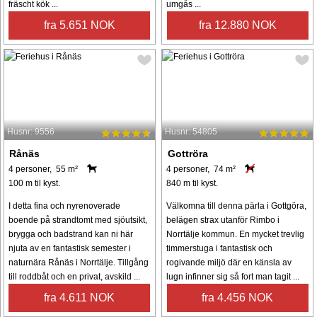
fräscht kök ...
umgås ...
fra 5.651 NOK
fra 12.880 NOK
Husnr: 9556
Husnr: 54805
Rånäs
Gottröra
4 personer, 55 m²
4 personer, 74 m²
100 m til kyst.
840 m til kyst.
I detta fina och nyrenoverade
Välkomna till denna pärla i Gottgöra,
boende på strandtomt med sjöutsikt,
belägen strax utanför Rimbo i
brygga och badstrand kan ni här
Norrtälje kommun. En mycket trevlig
njuta av en fantastisk semester i
timmerstuga i fantastisk och
naturnära Rånäs i Norrtälje. Tillgång
rogivande miljö där en känsla av
till roddbåt och en privat, avskild ...
lugn infinner sig så fort man tagit ...
fra 4.611 NOK
fra 4.456 NOK