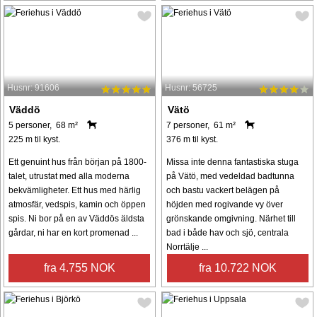
Husnr: 91606
Husnr: 56725
Väddö
Vätö
5 personer, 68 m²
7 personer, 61 m²
225 m til kyst.
376 m til kyst.
Ett genuint hus från början på 1800-
Missa inte denna fantastiska stuga
talet, utrustat med alla moderna
på Vätö, med vedeldad badtunna
bekvämligheter. Ett hus med härlig
och bastu vackert belägen på
atmosfär, vedspis, kamin och öppen
höjden med rogivande vy över
spis. Ni bor på en av Väddös äldsta
grönskande omgivning. Närhet till
gårdar, ni har en kort promenad ...
bad i både hav och sjö, centrala
Norrtälje ...
fra 4.755 NOK
fra 10.722 NOK