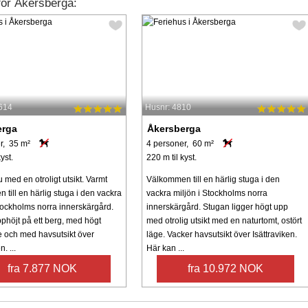
for Åkersberga:
614
Husnr: 4810
erga
Åkersberga
r, 35 m²
4 personer, 60 m²
yst.
220 m til kyst.
 med en otroligt utsikt. Varmt
Välkommen till en härlig stuga i den
till en härlig stuga i den vackra
vackra miljön i Stockholms norra
Stockholms norra innerskärgård.
innerskärgård. Stugan ligger högt upp
phöjt på ett berg, med högt
med otrolig utsikt med en naturtomt, ostört
ge och med havsutsikt över
läge. Vacker havsutsikt över Isättraviken.
n. ...
Här kan ...
fra 7.877 NOK
fra 10.972 NOK