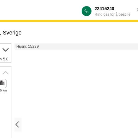
22415240
Ring oss for å bestille
,
Sverige
Husnr. 15239
av 5.0
,0 km