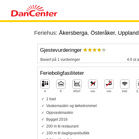
Feriehus:
Åkersberga
,
Österåker
,
Uppland
Gjestevurderinger
Basert på 1 vurderinger
4.0 ut 
Ferieboligfasiliteter
4
0
40m²
nei
nei
Inkl.
3
1 bad
Vaskemaskin og tørketrommel
Oppvaskmaskin
Bygget 2016
200 m til restaurant
100 m til dagligvarebutikk