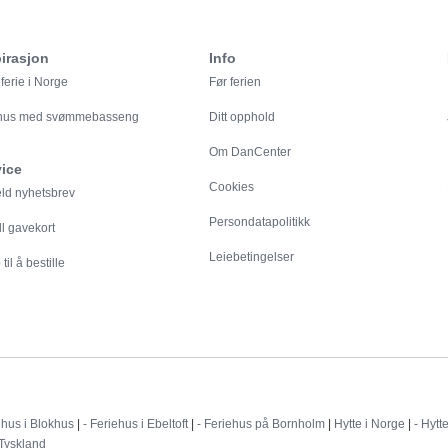
irasjon
Info
ferie i Norge
Før ferien
ehus med svømmebasseng
Ditt opphold
Om DanCenter
vice
Cookies
eld nyhetsbrev
Persondatapolitikk
ll gavekort
Leiebetingelser
til å bestille
Destinationer
ehus i Blokhus
|
- Feriehus i Ebeltoft
|
- Feriehus på Bornholm
|
Hytte i Norge
|
- Hytt
 Tyskland