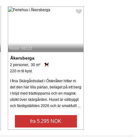
Husnr: 66122
Åkersberga
2 personer, 30 m²
220 m til kyst.
I fina Skärgårdsstad i Österåker hittar ni
det den här lilla pärlan, beläget på ett berg
i höjd med trädtopparna och en magisk
utsikt över skärgården. Huset är välbyggt
och färdigställdes 2026 och är smakfullt ...
fra 5.295 NOK