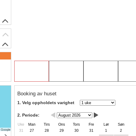
Booking av huset
1. Velg oppholdets varighet
2. Periode:
Uke
Man
Tirs
Ons
Tors
Fre
Lør
Søn
31
27
28
29
30
31
1
2