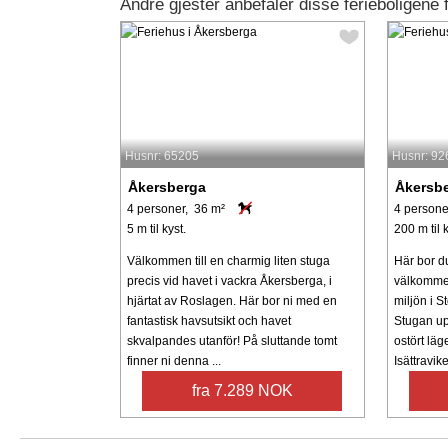
Andre gjester anbefaler disse ferieboligene 
Husnr: 65205
Husnr: 92
Åkersberga
Åkersb
4 personer, 36 m²
4 persone
5 m til kyst.
200 m til k
Välkommen till en charmig liten stuga
Här bor du
precis vid havet i vackra Åkersberga, i
välkommen 
hjärtat av Roslagen. Här bor ni med en
miljön i 
fantastisk havsutsikt och havet
Stugan up
skvalpandes utanför! På sluttande tomt
ostört lä
finner ni denna ...
Isättravike
fra 7.289 NOK