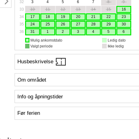
32
3
4
5
6
7
8
9
33
10
11
12
13
14
15
16
34
17
18
19
20
21
22
23
35
24
25
26
27
28
29
30
36
31
1
2
3
4
5
6
Mulig ankomstdato
Ledig dato
Valgt periode
Ikke ledig
Husbeskrivelse
Om området
Info og åpningstider
Før ferien