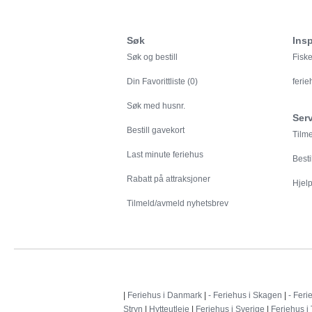
Søk
Insp
Søk og bestill
Fiske
Din
Favorittliste (0)
feri
Søk med husnr.
Ser
Bestill gavekort
Tilm
Last minute feriehus
Besti
Rabatt på attraksjoner
Hjelp 
Tilmeld/avmeld nyhetsbrev
|
Feriehus i Danmark
|
- Feriehus i Skagen
|
- Feri
Stryn
|
Hytteutleie
|
Feriehus i Sverige
|
Feriehus i