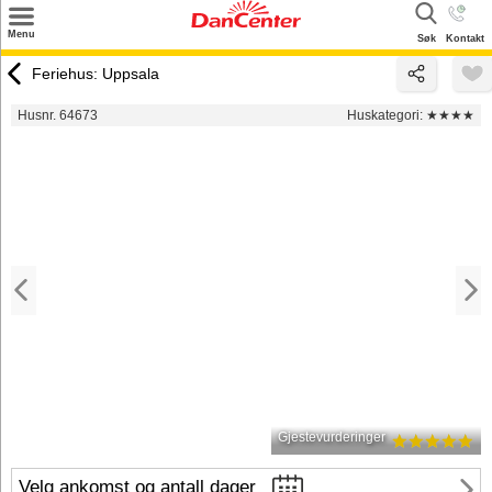
×
Menu
Søk
Kontakt
Søk
Feriehus: Uppsala
Tilbud
Husnr. 64673
Huskategori:
★★★★
Inspirasjon
Info
Service
Kontakt
Eier login
Gjestevurderinger
Velg ankomst og antall dager