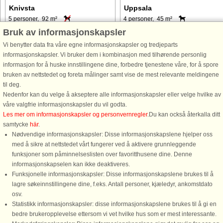
Knivsta
Uppsala
5 personer, 92 m²
4 personer, 45 m²
240 m til kyst.
1,3 km til kyst.
Bruk av informasjonskapsler
Vi benytter data fra våre egne informasjonskapsler og tredjeparts
Njut av en härlig semester i detta
Välkomna till en charmig stuga
informasjonskapsler. Vi bruker dem i kombinasjon med tilhørende personlig
hemtrevliga radhus i Knivsta! Belägen
belägen i idyllisk miljö i Krusenberg
informasjon for å huske innstillingene dine, forbedre tjenestene våre, for å spore
i lummigt område med vacker natur
omgiven av vackra naturreservat i
bruken av nettstedet og foreta målinger samt vise de mest relevante meldingene
som bjuder in till ett rikt friluftsliv.
utkanten av Uppsala! Här bor ni i
til deg.
Några få minuters promenad till
trevlig stuga från 1600-talet med väl
Nedenfor kan du velge å akseptere alle informasjonskapsler eller velge hvilke av
Särstabadet där ni kan ...
utvalda materialval för att ...
våre valgfrie informasjonskapsler du vil godta.
fra 10.793 NOK
fra 6.138 NOK
Les mer om informasjonskapsler og personvernregler
.Du kan också återkalla ditt
samtycke
här
.
Nødvendige informasjonskapsler: Disse informasjonskapslene hjelper oss
med å sikre at nettstedet vårt fungerer ved å aktivere grunnleggende
funksjoner som påminnelseslisten over favoritthusene dine. Denne
informasjonskapselen kan ikke deaktiveres.
Funksjonelle informasjonskapsler: Disse informasjonskapslene brukes til å
lagre søkeinnstillingene dine, f.eks. Antall personer, kjæledyr, ankomstdato
osv.
Statistikk informasjonskapsler: disse informasjonskapslene brukes til å gi en
bedre brukeropplevelse ettersom vi vet hvilke hus som er mest interessante.