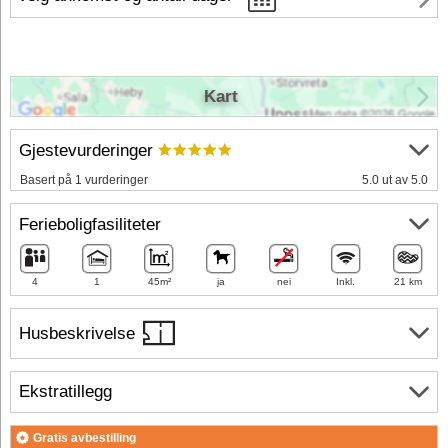
Kart
Gjestevurderinger
Basert på 1 vurderinger
5.0 ut av 5.0
Ferieboligfasiliteter
4
1
45m²
ja
nei
Inkl.
21 km
Husbeskrivelse
Ekstratillegg
Gratis avbestilling