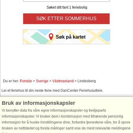
Søket ditt fant 1 feriebolig
SØK ETTER SOMMERHUS
Søk på kartet
Du er her:
Forside
>
Sverige
>
Västmanland
> Lindesberg
Lei et feriehus til din neste ferie med DanCenter Feriehusutleie.
Bruk av informasjonskapsler
Bruk vår smarte søkefunksjon nedenfor til å finne et ledig feriehus i nettopp det
området du ønsker. Du kan også filtrere søket, og velge om feriehuset for
Vi benytter data fra våre egne informasjonskapsler og tredjeparts
eksempel skal ha sjøutsikt, svømmebasseng, oppvaskmaskin, internett osv.
informasjonskapsler. Vi bruker dem i kombinasjon med tilhørende personlig
informasjon for å huske innstillingene dine, forbedre tjenestene våre, for å spore
bruken av nettstedet og foreta målinger samt vise de mest relevante meldingene