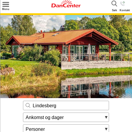
×
Menu
Søk
Kontakt
Søk
Tilbud
Inspirasjon
Info
Service
Kontakt
Eier login
Lindesberg
Ankomst og dager
Personer