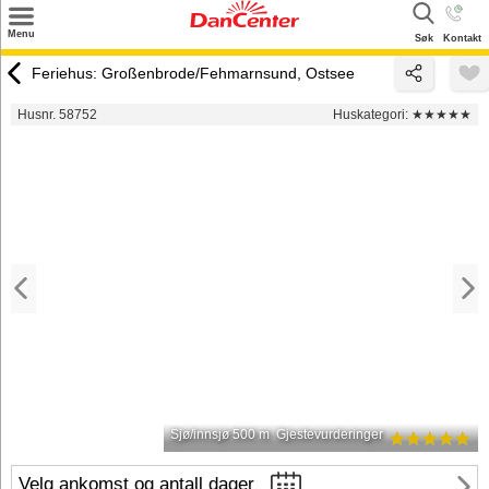
×
Menu
Søk
Kontakt
Søk
Feriehus: Großenbrode/Fehmarnsund, Ostsee
Tilbud
Husnr. 58752
Huskategori:
★★★★★
Inspirasjon
Info
Service
Kontakt
Eier login
Sjø/innsjø 500 m
Gjestevurderinger
Velg ankomst og antall dager