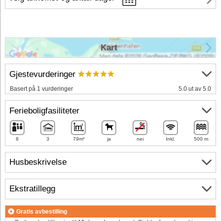
Kart
Gjestevurderinger
Basert på 1 vurderinger
5.0 ut av 5.0
Ferieboligfasiliteter
8
3
79m²
ja
nei
Inkl.
500 m
Husbeskrivelse
Ekstratillegg
Gratis avbestilling