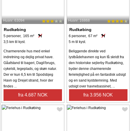
Husnr: 63094
Husnr: 16868
Rudkøbing
Rudkøbing
5 personer, 165 m²
6 personer, 67 m²
3,5 km til kyst.
5 m til kyst.
Charmerende hus med enkel
Beliggende direkte ved
indretning og dejlig privat have.
lystbådehavnen og kun få skridt fra
Gåafstand til bageri, Dagli'brugs,
den historiske sejlerby Rudkøbing,
cykelsti, legeplads, og skøn natur.
byder denne charmerende
Der er kun 6,5 km til Spodsbjeg
ferielejlighed på en fantastisk udsigt
Havn og Drejet strand, hvor der
og en sand kyststemning. Med
findes ...
udsigt over havnebassinet, ...
fra 4.687 NOK
fra 3.956 NOK