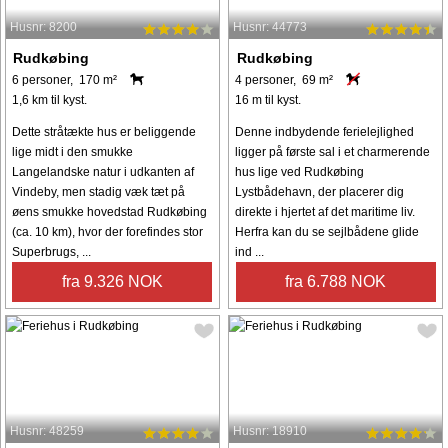
Husnr: 8200
Husnr: 44773
Rudkøbing
Rudkøbing
6 personer, 170 m²
4 personer, 69 m²
1,6 km til kyst.
16 m til kyst.
Dette stråtækte hus er beliggende
Denne indbydende ferielejlighed
lige midt i den smukke
ligger på første sal i et charmerende
Langelandske natur i udkanten af
hus lige ved Rudkøbing
Vindeby, men stadig væk tæt på
Lystbådehavn, der placerer dig
øens smukke hovedstad Rudkøbing
direkte i hjertet af det maritime liv.
(ca. 10 km), hvor der forefindes stor
Herfra kan du se sejlbådene glide
Superbrugs, ...
ind ...
fra 9.326 NOK
fra 6.788 NOK
Husnr: 48259
Husnr: 18910