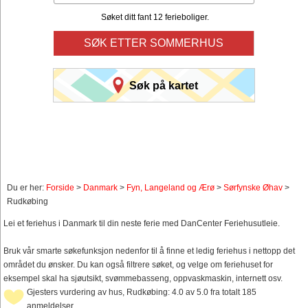
Søket ditt fant 12 ferieboliger.
SØK ETTER SOMMERHUS
Søk på kartet
Du er her:
Forside
>
Danmark
>
Fyn, Langeland og Ærø
>
Sørfynske Øhav
>
Rudkøbing
Lei et feriehus i Danmark til din neste ferie med DanCenter Feriehusutleie.
Bruk vår smarte søkefunksjon nedenfor til å finne et ledig feriehus i nettopp det
området du ønsker. Du kan også filtrere søket, og velge om feriehuset for
eksempel skal ha sjøutsikt, svømmebasseng, oppvaskmaskin, internett osv.
Gjesters vurdering av hus, Rudkøbing: 4.0 av 5.0 fra totalt 185
anmeldelser.