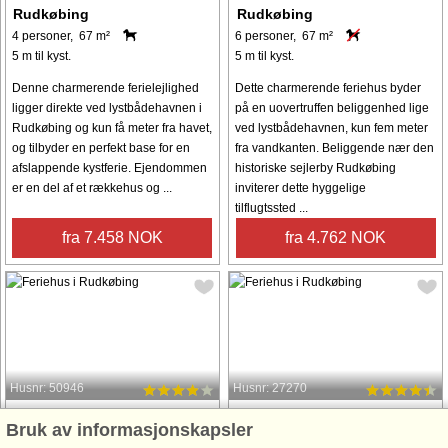
Rudkøbing
Rudkøbing
4 personer, 67 m²
6 personer, 67 m²
5 m til kyst.
5 m til kyst.
Denne charmerende ferielejlighed
Dette charmerende feriehus byder
ligger direkte ved lystbådehavnen i
på en uovertruffen beliggenhed lige
Rudkøbing og kun få meter fra havet,
ved lystbådehavnen, kun fem meter
og tilbyder en perfekt base for en
fra vandkanten. Beliggende nær den
afslappende kystferie. Ejendommen
historiske sejlerby Rudkøbing
er en del af et rækkehus og ...
inviterer dette hyggelige
tilflugtssted ...
fra 7.458 NOK
fra 4.762 NOK
Husnr: 50946
Husnr: 27270
Rudkøbing
Rudkøbing
Bruk av informasjonskapsler
4 personer, 45 m²
4 personer, 67 m²