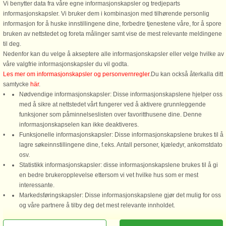
Vi benytter data fra våre egne informasjonskapsler og tredjeparts
5 m til kyst.
Dette charmerende byhus er smukt
informasjonskapsler. Vi bruker dem i kombinasjon med tilhørende personlig
renoveret og ideelt beliggende i
Dette charmerende rækkehus
informasjon for å huske innstillingene dine, forbedre tjenestene våre, for å spore
hjertet af den maleriske by
tilbyder et unikt ophold direkte på
bruken av nettstedet og foreta målinger samt vise de mest relevante meldingene
Rudkøbing, kun 10 meter fra den
lystbådehavnen, kun fem meter fra
til deg.
lokale kirke. Lokalt kendt som
havet og i gåafstand fra den
Nedenfor kan du velge å akseptere alle informasjonskapsler eller velge hvilke av
Pykmagerens hus, udstråler
historiske sejlerby Rudkøbing. Her
våre valgfrie informasjonskapsler du vil godta.
ejendommen historisk ...
skaber de blide lyde af vandet og
Les mer om informasjonskapsler og personvernregler
.Du kan också återkalla ditt
synet ...
samtycke
här
.
Nødvendige informasjonskapsler: Disse informasjonskapslene hjelper oss
fra 3.545 NOK
fra 6.413 NOK
med å sikre at nettstedet vårt fungerer ved å aktivere grunnleggende
funksjoner som påminnelseslisten over favoritthusene dine. Denne
informasjonskapselen kan ikke deaktiveres.
Se
alle hus i området
.
Funksjonelle informasjonskapsler: Disse informasjonskapslene brukes til å
lagre søkeinnstillingene dine, f.eks. Antall personer, kjæledyr, ankomstdato
osv.
Statistikk informasjonskapsler: disse informasjonskapslene brukes til å gi
en bedre brukeropplevelse ettersom vi vet hvilke hus som er mest
interessante.
Markedsføringskapsler: Disse informasjonskapslene gjør det mulig for oss
DanCenter A/S - Kronprinsensgade 3, 2. - 1114 København K - Danmark
Ring oss for å bestille
og våre partnere å tilby deg det mest relevante innholdet.
Tel.: +45 70 13 00 00 - Bankforbindelse: Danske Bank/Oslo Kontonr. 9760 05 01
635 - CVR: 67324013