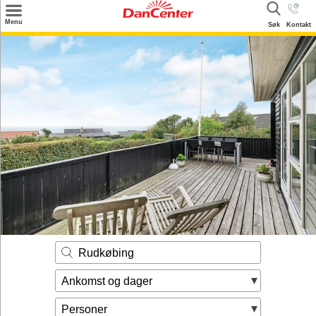
×
Menu
Søk
Kontakt
Søk
Tilbud
Inspirasjon
Info
Service
Kontakt
Eier login
Rudkøbing
Ankomst og dager
Personer