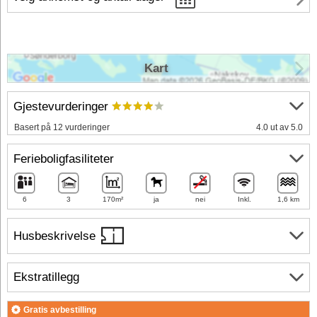
Kart
Gjestevurderinger
Basert på 12 vurderinger
4.0 ut av 5.0
Ferieboligfasiliteter
6
3
170m²
ja
nei
Inkl.
1,6 km
Husbeskrivelse
Ekstratillegg
Gratis avbestilling