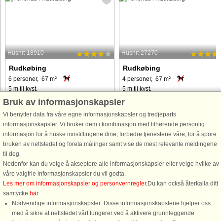
Husnr: 18910
Husnr: 27270
Rudkøbing
Rudkøbing
6 personer, 67 m²
4 personer, 67 m²
5 m til kyst.
5 m til kyst.
Bruk av informasjonskapsler
Dette charmerende feriehus byder på
Dette charmerende rækkehus tilbyde
en uovertruffen beliggenhed lige ved
et unikt ophold direkte på
Vi benytter data fra våre egne informasjonskapsler og tredjeparts
lystbådehavnen, kun fem meter fra
lystbådehavnen, kun fem meter fra
informasjonskapsler. Vi bruker dem i kombinasjon med tilhørende personlig
vandkanten. Beliggende nær den
havet og i gåafstand fra den historis
informasjon for å huske innstillingene dine, forbedre tjenestene våre, for å spore
historiske sejlerby Rudkøbing inviterer
sejlerby Rudkøbing. Her skaber de
bruken av nettstedet og foreta målinger samt vise de mest relevante meldingene
dette hyggelige tilflugtssted ...
blide lyde af vandet og synet ...
til deg.
Nedenfor kan du velge å akseptere alle informasjonskapsler eller velge hvilke av
våre valgfrie informasjonskapsler du vil godta.
fra 4.762 NOK
fra 6.413 NOK
Les mer om informasjonskapsler og personvernregler
.Du kan också återkalla ditt
samtycke
här
.
Nødvendige informasjonskapsler: Disse informasjonskapslene hjelper oss
med å sikre at nettstedet vårt fungerer ved å aktivere grunnleggende