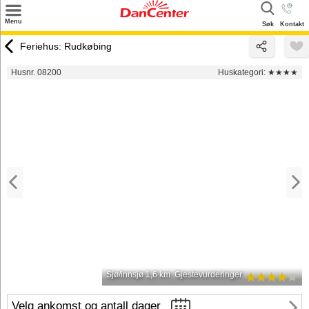
×
Menu
Søk
Kontakt
Søk
Feriehus: Rudkøbing
Tilbud
Husnr. 08200
Huskategori:
★★★★
Inspirasjon
Info
Service
Kontakt
Eier login
Sjø/innsjø 1,6 km
Gjestevurderinger
Velg ankomst og antall dager